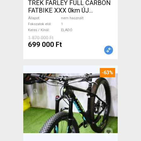
TREK FARLEY FULL CARBON
FATBIKE XXX 0km ÚJ
WAMPA CF Fatbike nem
Állapot
nem használt
használt ELADÓ
Fokozatok elöl
1
Keres / Kínál
ELADÓ
1 870 000 Ft
699 000 Ft
-63%