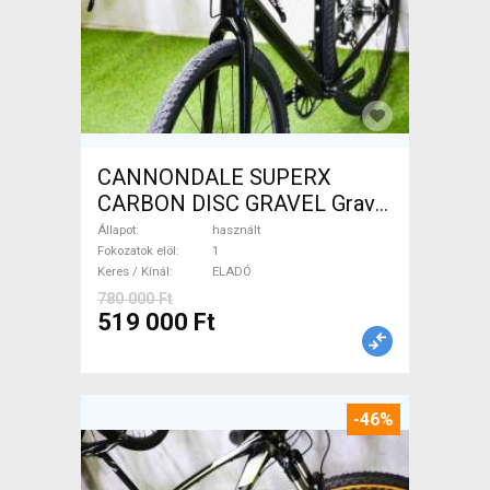
CANNONDALE SUPERX
CARBON DISC GRAVEL Gravel
/ CX tárcsafék használt
Állapot
használt
ELADÓ
Fokozatok elöl
1
Keres / Kínál
ELADÓ
780 000 Ft
519 000 Ft
-46%