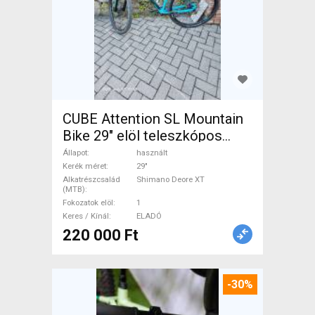
CUBE Attention SL Mountain
Bike 29" elöl teleszkópos
Shimano Deore XT használt
Állapot
használt
ELADÓ
Kerék méret
29"
Alkatrészcsalád
Shimano Deore XT
(MTB)
Fokozatok elöl
1
Keres / Kínál
ELADÓ
220 000 Ft
-30%