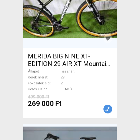
MERIDA BIG NINE XT-
EDITION 29 AIR XT Mountain
Bike 29" elöl teleszkópos
Állapot
használt
használt ELADÓ
Kerék méret
29"
Fokozatok elöl
2
Keres / Kínál
ELADÓ
499 000 Ft
269 000 Ft