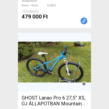
rásegítéssel
Keres / Kínál
ELADÓ
715 000 Ft
479 000 Ft
GHOST Lanao Pro 6 27,5” XS,
ÚJ ÁLLAPOTBAN Mountain