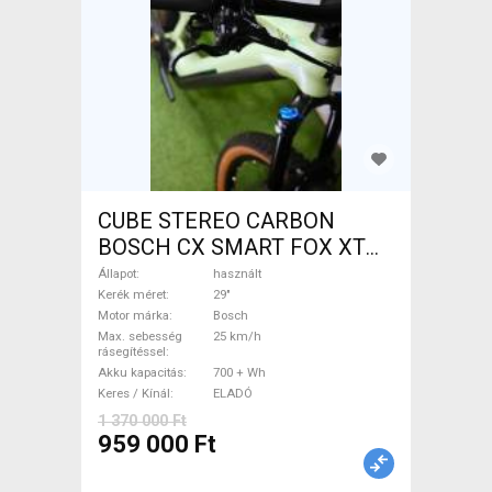
CUBE STEREO CARBON
BOSCH CX SMART FOX XT
Elektromos Mountain Bike
Állapot
használt
29" össztelós / fully Bosch
Kerék méret
29"
Motor márka
Bosch
használt ELADÓ
Max. sebesség
25 km/h
rásegítéssel
Akku kapacitás
700 + Wh
Keres / Kínál
ELADÓ
1 370 000 Ft
959 000 Ft