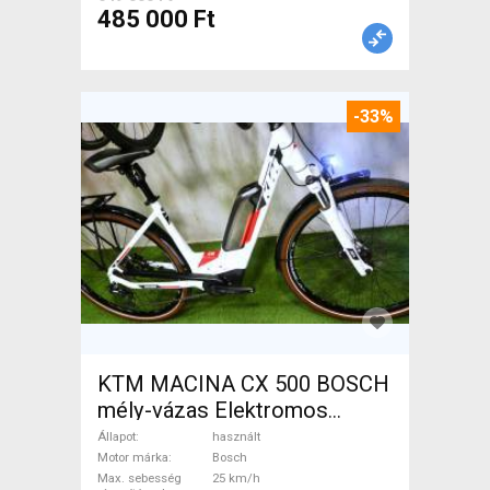
485 000 Ft
-33%
KTM MACINA CX 500 BOSCH
mély-vázas Elektromos
Trekking/cross 25 km/h
Állapot
használt
Bosch használt ELADÓ
Motor márka
Bosch
Max. sebesség
25 km/h