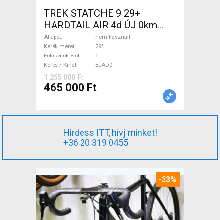
TREK STATCHE 9 29+
HARDTAIL AIR 4d ÚJ 0km
M/L Mountain Bike 29" elöl
Állapot
nem használt
teleszkópos nem használt
Kerék méret
29"
Fokozatok elöl
1
ELADÓ
Keres / Kínál
ELADÓ
1 255 000 Ft
465 000 Ft
Hirdess ITT, hívj minket!
+36 20 319 0455
-33%