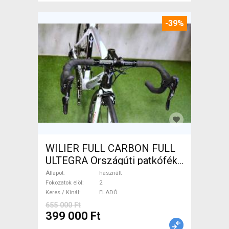
-39%
WILIER FULL CARBON FULL
ULTEGRA Országúti patkófék
használt ELADÓ
Állapot
használt
Fokozatok elöl
2
Keres / Kínál
ELADÓ
655 000 Ft
399 000 Ft