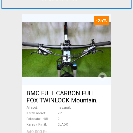
-25%
BMC FULL CARBON FULL
FOX TWINLOCK Mountain
Bike 29" össztelós / fully
Állapot
használt
használt ELADÓ
Kerék méret
29"
Fokozatok elöl
2
Keres / Kínál
ELADÓ
649 000 Ft