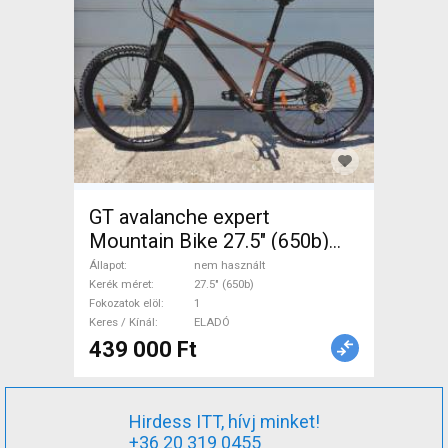
GT avalanche expert
Mountain Bike 27.5" (650b)
elöl teleszkópos nem
Állapot
nem használt
használt ELADÓ
Kerék méret
27.5" (650b)
Fokozatok elöl
1
Keres / Kínál
ELADÓ
439 000 Ft
Hirdess ITT, hívj minket!
+36 20 319 0455