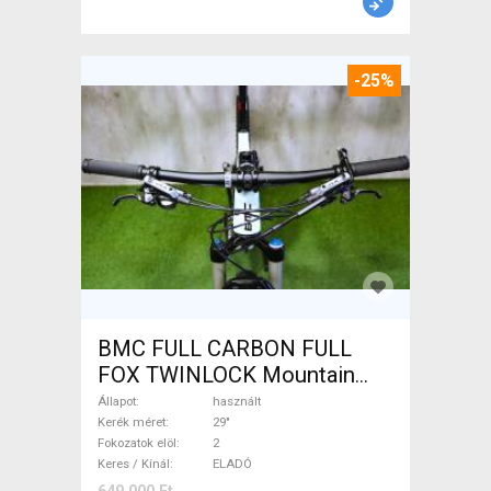
-25%
BMC FULL CARBON FULL
FOX TWINLOCK Mountain
Bike 29" össztelós / fully
Állapot
használt
használt ELADÓ
Kerék méret
29"
Fokozatok elöl
2
Keres / Kínál
ELADÓ