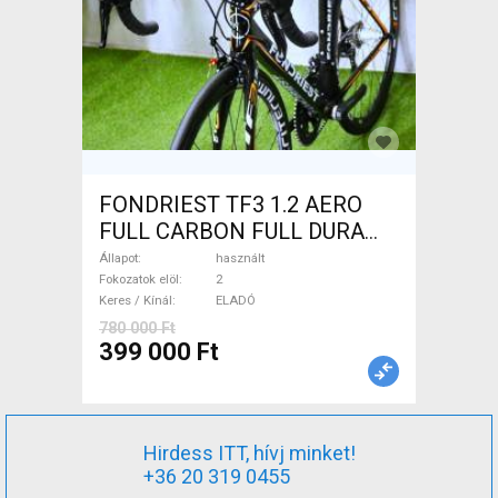
FONDRIEST TF3 1.2 AERO
FULL CARBON FULL DURA
ACE Országúti patkófék
Állapot
használt
használt ELADÓ
Fokozatok elöl
2
Keres / Kínál
ELADÓ
780 000 Ft
399 000 Ft
Hirdess ITT, hívj minket!
+36 20 319 0455