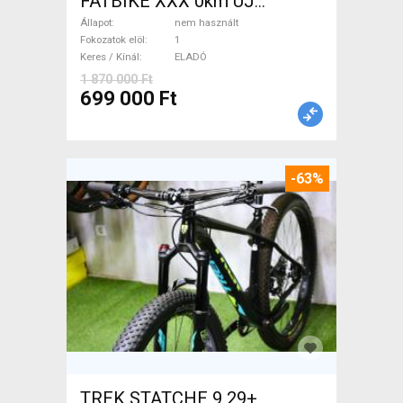
FATBIKE XXX 0km ÚJ
WAMPA CF Fatbike nem
Állapot
nem használt
használt ELADÓ
Fokozatok elöl
1
Keres / Kínál
ELADÓ
1 870 000 Ft
699 000 Ft
-63%
TREK STATCHE 9 29+