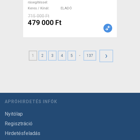
rásegítéssel
Keres / Kínál
ELADÓ
715 000 Ft
479 000 Ft
›
-
1
2
3
4
5
137
APRÓHIRDETÉS INFÓK
Nyitólap
Regisztráció
Hirdetésfeladás