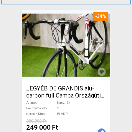
-34%
_EGYÉB DE GRANDIS alu-
carbon full Campa Országúti
használt ELADÓ
Állapot
használt
Fokozatok elöl
2
Keres / Kínál
ELADÓ
380 000 Ft
249 000 Ft