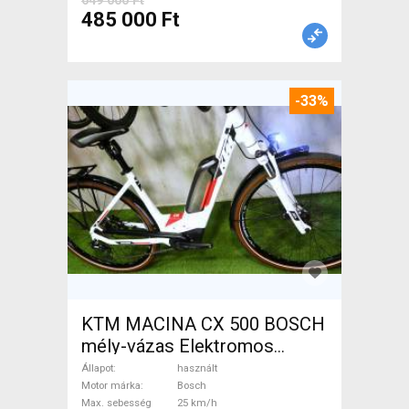
649 000 Ft
485 000 Ft
-33%
KTM MACINA CX 500 BOSCH
mély-vázas Elektromos
Trekking/cross 25 km/h
Állapot
használt
Bosch használt ELADÓ
Motor márka
Bosch
Max. sebesség
25 km/h