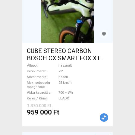
CUBE STEREO CARBON
BOSCH CX SMART FOX XT
Elektromos Mountain Bike
Állapot
használt
29" össztelós / fully Bosch
Kerék méret
29"
Motor márka
Bosch
használt ELADÓ
Max. sebesség
25 km/h
rásegítéssel
Akku kapacitás
700 + Wh
Keres / Kínál
ELADÓ
1 370 000 Ft
959 000 Ft