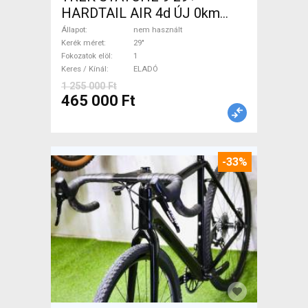
HARDTAIL AIR 4d ÚJ 0km
M/L Mountain Bike 29" elöl
Állapot
nem használt
teleszkópos nem használt
Kerék méret
29"
Fokozatok elöl
1
ELADÓ
Keres / Kínál
ELADÓ
1 255 000 Ft
465 000 Ft
-33%