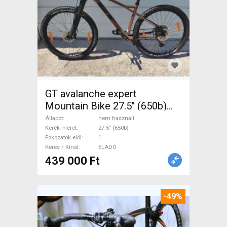
GT avalanche expert
Mountain Bike 27.5" (650b)
elöl teleszkópos nem
Állapot
nem használt
használt ELADÓ
Kerék méret
27.5" (650b)
Fokozatok elöl
1
Keres / Kínál
ELADÓ
439 000 Ft
-49%