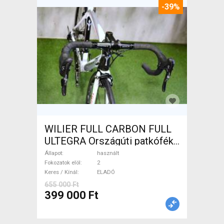
-39%
WILIER FULL CARBON FULL
ULTEGRA Országúti patkófék
használt ELADÓ
Állapot
használt
Fokozatok elöl
2
Keres / Kínál
ELADÓ
655 000 Ft
399 000 Ft