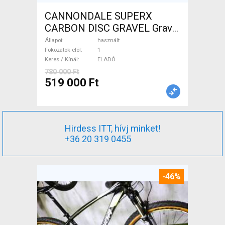
CANNONDALE SUPERX
CARBON DISC GRAVEL Gravel
/ CX tárcsafék használt
Állapot
használt
ELADÓ
Fokozatok elöl
1
Keres / Kínál
ELADÓ
780 000 Ft
519 000 Ft
Hirdess ITT, hívj minket!
+36 20 319 0455
-46%