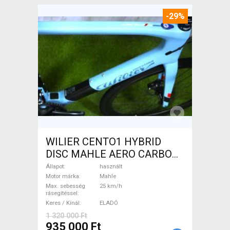
-29%
WILIER CENTO1 HYBRID
DISC MAHLE AERO CARBON
kerekek XL Elektromos
Állapot
használt
Országúti / Gravel Mahle
Motor márka
Mahle
Max. sebesség
25 km/h
használt ELADÓ
rásegítéssel
Keres / Kínál
ELADÓ
1 320 000 Ft
935 000 Ft