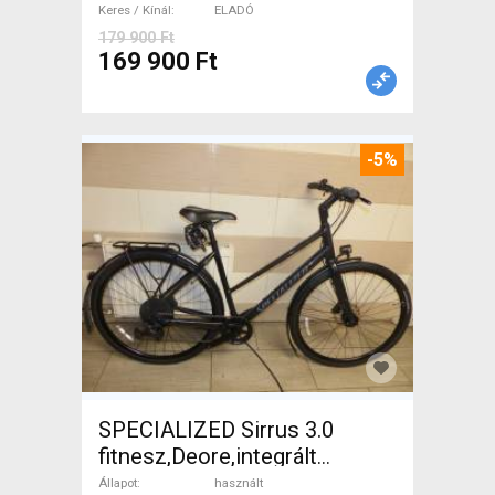
Keres / Kínál
ELADÓ
179 900 Ft
169 900 Ft
-5%
SPECIALIZED Sirrus 3.0
fitnesz,Deore,integrált
hajtás,11sp Trekking/cross
Állapot
használt