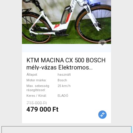
KTM MACINA CX 500 BOSCH
mély-vázas Elektromos
Trekking/cross 25 km/h
Állapot
használt
Bosch használt ELADÓ
Motor márka
Bosch
Max. sebesség
25 km/h
rásegítéssel
Keres / Kínál
ELADÓ
715 000 Ft
479 000 Ft