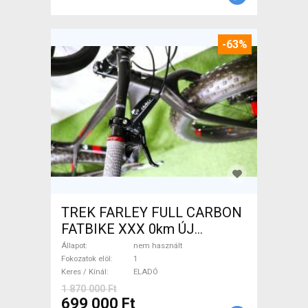
-63%
TREK FARLEY FULL CARBON
FATBIKE XXX 0km ÚJ
WAMPA CF Fatbike nem
Állapot
nem használt
használt ELADÓ
Fokozatok elöl
1
Keres / Kínál
ELADÓ
1 870 000 Ft
699 000 Ft