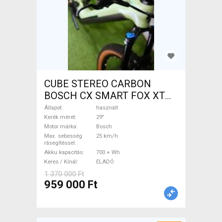
CUBE STEREO CARBON
BOSCH CX SMART FOX XT
Elektromos Mountain Bike
Állapot
használt
29" össztelós / fully Bosch
Kerék méret
29"
Motor márka
Bosch
használt ELADÓ
Max. sebesség
25 km/h
rásegítéssel
Akku kapacitás
700 + Wh
Keres / Kínál
ELADÓ
1 370 000 Ft
959 000 Ft