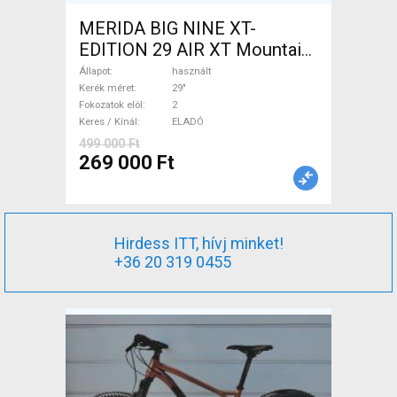
MERIDA BIG NINE XT-
EDITION 29 AIR XT Mountain
Bike 29" elöl teleszkópos
Állapot
használt
használt ELADÓ
Kerék méret
29"
Fokozatok elöl
2
Keres / Kínál
ELADÓ
499 000 Ft
269 000 Ft
Hirdess ITT, hívj minket!
+36 20 319 0455