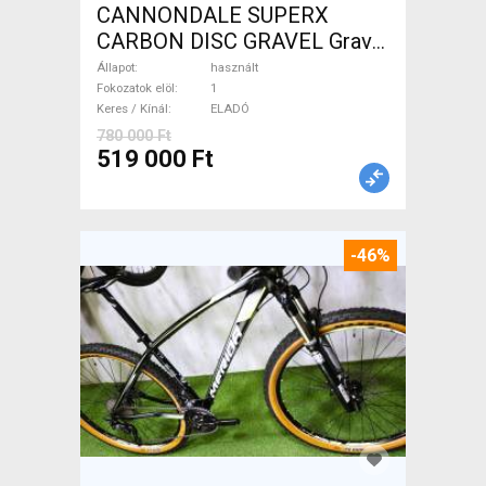
CANNONDALE SUPERX
CARBON DISC GRAVEL Gravel
/ CX tárcsafék használt
Állapot
használt
ELADÓ
Fokozatok elöl
1
Keres / Kínál
ELADÓ
780 000 Ft
519 000 Ft
-46%