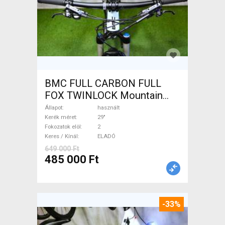
BMC FULL CARBON FULL
FOX TWINLOCK Mountain
Bike 29" össztelós / fully
Állapot
használt
használt ELADÓ
Kerék méret
29"
Fokozatok elöl
2
Keres / Kínál
ELADÓ
649 000 Ft
485 000 Ft
-33%