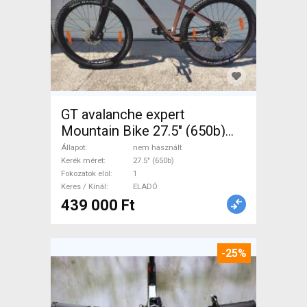
GT avalanche expert
Mountain Bike 27.5" (650b)
elöl teleszkópos nem
Állapot
nem használt
használt ELADÓ
Kerék méret
27.5" (650b)
Fokozatok elöl
1
Keres / Kínál
ELADÓ
439 000 Ft
-25%