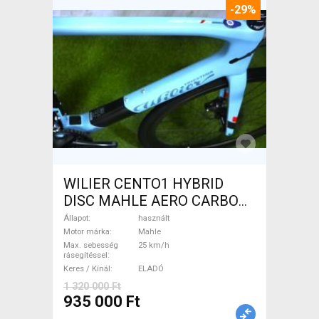
-29%
WILIER CENTO1 HYBRID
DISC MAHLE AERO CARBON
kerekek XL Elektromos
Állapot
használt
Országúti / Gravel Mahle
Motor márka
Mahle
Max. sebesség
25 km/h
használt ELADÓ
rásegítéssel
Keres / Kínál
ELADÓ
1 320 000 Ft
935 000 Ft