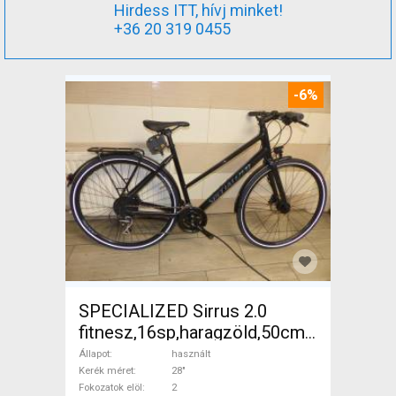
Hirdess ITT, hívj minket!
+36 20 319 0455
-6%
SPECIALIZED Sirrus 2.0
fitnesz,16sp,haragzöld,50cm,újszerű
Trekking/cross tárcsafék
Állapot
használt
használt ELADÓ
Kerék méret
28"
Fokozatok elöl
2