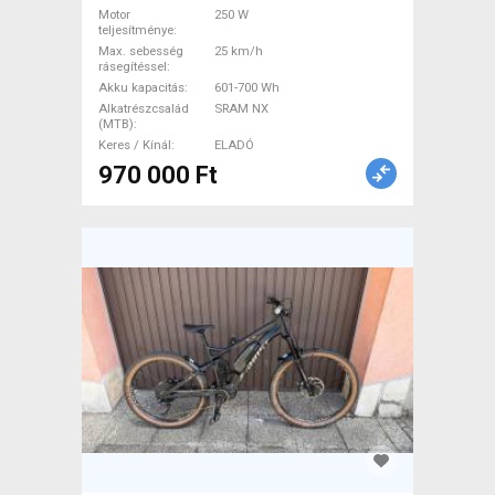
Bosch SRAM NX használt
Motor
250 W
ELADÓ
teljesítménye
Max. sebesség
25 km/h
rásegítéssel
Akku kapacitás
601-700 Wh
Alkatrészcsalád
SRAM NX
(MTB)
Keres / Kínál
ELADÓ
970 000 Ft