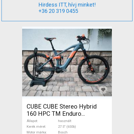
Hirdess ITT, hívj minket!
+36 20 319 0455
CUBE CUBE Stereo Hybrid
160 HPC TM Enduro
Elektromos Mountain Bike
Állapot
használt
27.5" (650b) össztelós / fully
Kerék méret
27.5" (650b)
Motor márka
Bosch