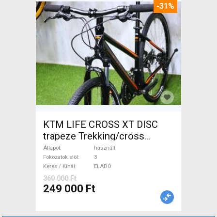
-31%
KTM LIFE CROSS XT DISC
trapeze Trekking/cross
tárcsafék használt ELADÓ
Állapot
használt
Fokozatok elöl
3
Keres / Kínál
ELADÓ
360 000 Ft
249 000 Ft