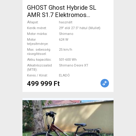
GHOST Ghost Hybride SL
AMR S1.7 Elektromos
Mountain Bike 29" elöl 27.5"
Állapot
használt
hátul (Mullet) össztelós /
Kerék méret
29" elöl 27.5" hátul (Mullet)
Motor márka
Shimano
fully Shimano Shimano Deore
Motor
624 W
XT használt ELADÓ
teljesítménye
Max. sebesség
25 km/h
rásegítéssel
Akku kapacitás
501-600 Wh
Alkatrészcsalád
Shimano Deore XT
(MTB)
Keres / Kínál
ELADÓ
499 999 Ft