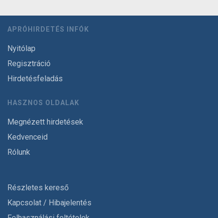
APRÓHIRDETÉS INFÓK
Nyitólap
Regisztráció
Hirdetésfeladás
HASZNOS OLDALAK
Megnézett hirdetések
Kedvenceid
Rólunk
Részletes kereső
Kapcsolat / Hibajelentés
Felhasználási feltételek