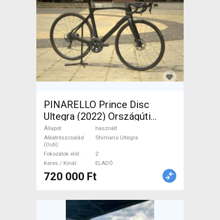
PINARELLO Prince Disc
Ultegra (2022) Országúti
Shimano Ultegra tárcsafék
Állapot
használt
használt ELADÓ
Alkatrészcsalád
Shimano Ultegra
(Outi)
Fokozatok elöl
2
Keres / Kínál
ELADÓ
720 000 Ft