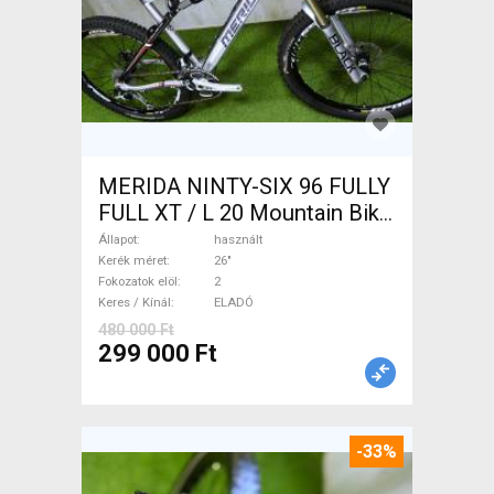
MERIDA NINTY-SIX 96 FULLY
FULL XT / L 20 Mountain Bike
26" össztelós / fully használt
Állapot
használt
ELADÓ
Kerék méret
26"
Fokozatok elöl
2
Keres / Kínál
ELADÓ
480 000 Ft
299 000 Ft
-33%