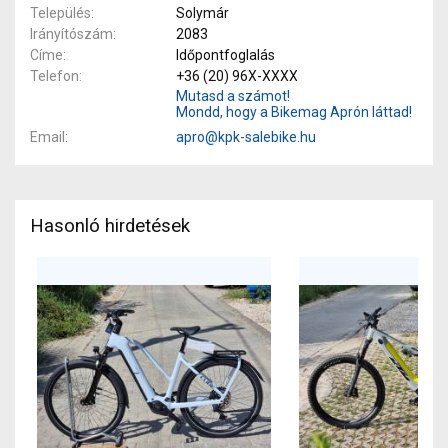
Település
Solymár
Irányítószám
2083
Címe
Időpontfoglalás
Telefon
+36 (20) 96X-XXXX
Mutasd a számot!
Mondd, hogy a Bikemag Aprón láttad!
Email
apro@kpk-salebike.hu
Hasonló hirdetések