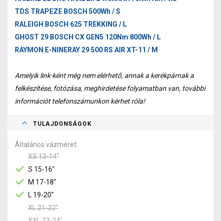
TDS TRAPEZE BOSCH 500Wh / S
RALEIGH BOSCH 625 TREKKING / L
GHOST 29 BOSCH CX GEN5 120Nm 800Wh / L
RAYMON E-NINERAY 29 500 RS AIR XT-11 / M
Amelyik link-ként még nem elérhető, annak a kerékpárnak a
felkészítése, fotózása, meghirdetése folyamatban van, további
információt telefonszámunkon kérhet róla!
TULAJDONSÁGOK
Általános vázméret
XS 13-14"
S 15-16"
M 17-18"
L 19-20"
XL 21-22"
XXL 23-24"