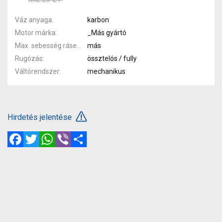
Váz anyaga
karbon
Motor márka
_Más gyártó
Max. sebesség rásegítéssel
más
Rugózás
össztelós / fully
Váltórendszer
mechanikus
Hirdetés jelentése
Facebook
Twitter
WhatsApp
Viber
Megosztás