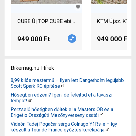
CUBE Új TOP CUBE ebike Bosch CX 5gen 100nm 
KTM Újsz. KTM f
949 000 Ft
949 000 Ft
Bikemag.hu Hírek
8,99 kilós mestermű – ilyen lett Dangerholm legújabb
Scott Spark RC építése
Hőségben edzeni? Igen, de felejtsd el a tavaszi
tempót!
Perzselő hőségben dőltek el a Masters OB és a
Brigetio Országúti Mezőnyverseny csatái
Videón Tadej Pogačar sárga Colnago Y1Rs-e – így
készült a Tour de France győztes kerékpárja