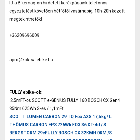
Itt a Bikemag-on hirdetett kerékpárjaink telefonos
egyeztetést követően hétfőtől vasárnapig, 10h-20h között
megtekinthetők!
+36209696009
apro@kpk-salebike.hu
FULLY ebike-ok:
2,5mFT-os SCOTT e-GENIUS FULLY 160 BOSCH CX Gen4
85Nm 625Wh S-es / 1,1mFt
SCOTT LUMEN CARBON 29 TQ Fox AXS 17,5kg/ L
THÖMUS CARBON EP8 726Wh FOX 36 XT-4d / S
BERGSTORM 29eFULLY BOSCH CX 32KMH 0KM /S