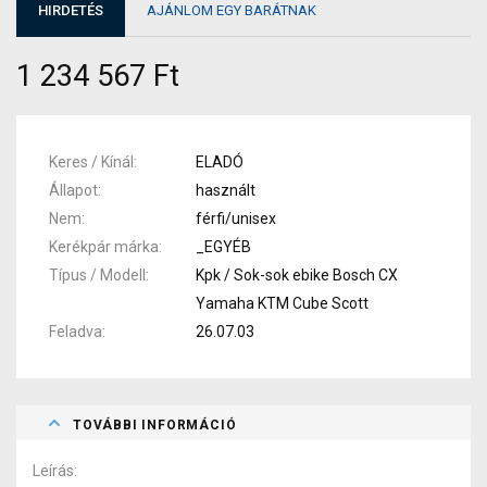
HIRDETÉS
AJÁNLOM EGY BARÁTNAK
1 234 567 Ft
Keres / Kínál
ELADÓ
Állapot
használt
Nem
férfi/unisex
Kerékpár márka
_EGYÉB
Típus / Modell
Kpk / Sok-sok ebike Bosch CX
Yamaha KTM Cube Scott
Feladva
26.07.03
TOVÁBBI INFORMÁCIÓ
Leírás