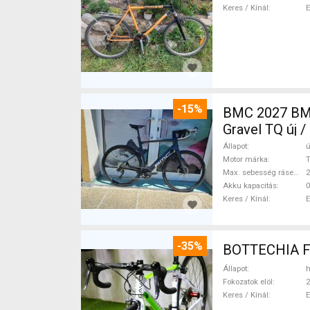
Keres / Kínál
-15%
BMC 2027 BMC
Gravel TQ új 
Állapot
ú
Motor márka
Max. sebesség rásegítéssel
Akku kapacitás
0
Keres / Kínál
-35%
Állapot
h
Fokozatok elöl
2
Keres / Kínál