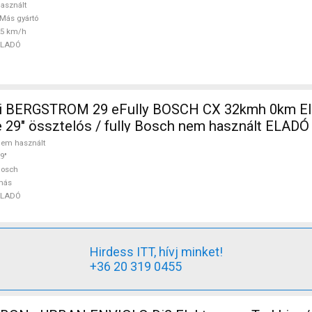
asznált
Más gyártó
25 km/h
ELADÓ
i BERGSTROM 29 eFully BOSCH CX 32kmh 0km E
 29" össztelós / fully Bosch nem használt ELADÓ
em használt
9"
Bosch
más
ELADÓ
Hirdess ITT, hívj minket!
+36 20 319 0455