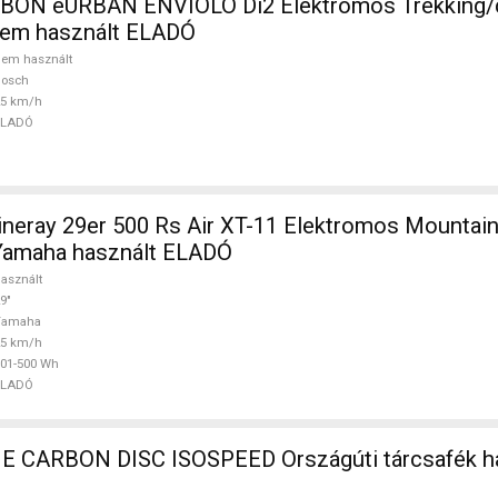
ON eURBAN ENVIOLO Di2 Elektromos Trekking/
em használt ELADÓ
em használt
Bosch
25 km/h
ELADÓ
ray 29er 500 Rs Air XT-11 Elektromos Mountain 
Yamaha használt ELADÓ
asznált
9"
Yamaha
25 km/h
01-500 Wh
ELADÓ
CARBON DISC ISOSPEED Országúti tárcsafék ha