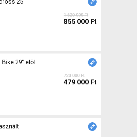
cross 25
1 620 000 Ft
855 000 Ft
Bike 29" elöl
720 000 Ft
479 000 Ft
sznált