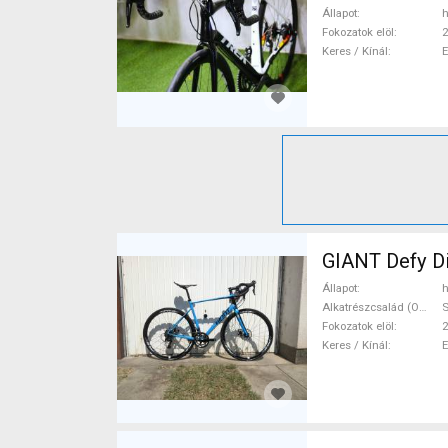
Állapot
h
Fokozatok elöl
2
Keres / Kínál
GIANT Defy Di
Állapot
h
Alkatrészcsalád (Outi)
Fokozatok elöl
2
Keres / Kínál