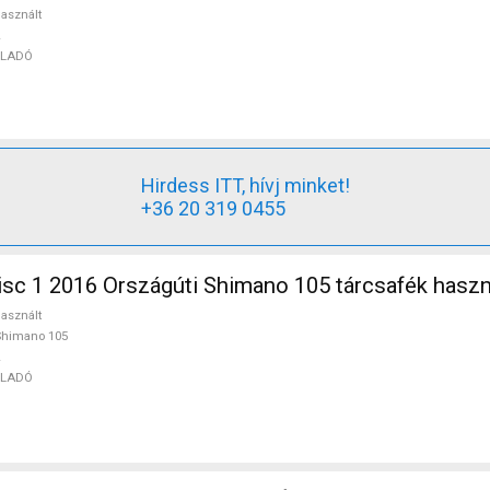
asznált
ELADÓ
Hirdess ITT, hívj minket!
+36 20 319 0455
sc 1 2016 Országúti Shimano 105 tárcsafék hasz
asznált
Shimano 105
ELADÓ