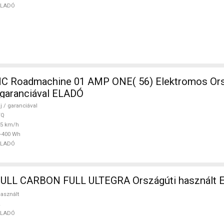
ELADÓ
 Roadmachine 01 AMP ONE( 56) Elektromos Ors
/ garanciával ELADÓ
j / garanciával
TQ
25 km/h
-400 Wh
ELADÓ
BOTTECHIA FULL CARBON FULL ULTEGRA Országúti haszn
asznált
ELADÓ