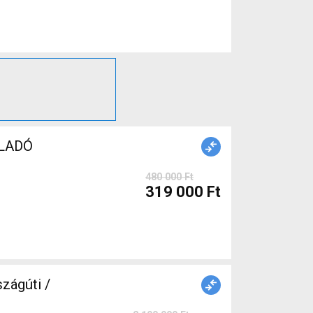
ELADÓ
480 000 Ft
319 000 Ft
ágúti /