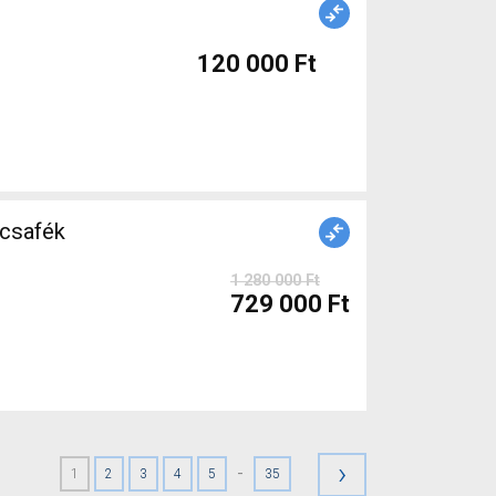
120 000 Ft
1 280 000 Ft
729 000 Ft
›
-
1
2
3
4
5
35