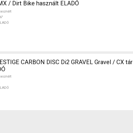
F Hardy BMX / Dirt Bike használt ELADÓ
asznált
6"
ELADÓ
CARBON DISC Di2 GRAVEL Gravel / CX tárcsafék
DÓ
asznált
ELADÓ