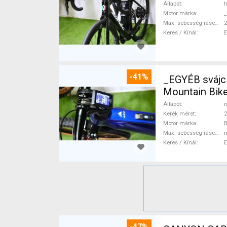
Állapot
h
Motor márka
_
Max. sebesség rásegítéssel
Keres / Kínál
-41%
_EGYÉB svájc
Mountain Bike
Állapot
n
Kerék méret
2
Motor márka
Max. sebesség rásegítéssel
Keres / Kínál
-47%