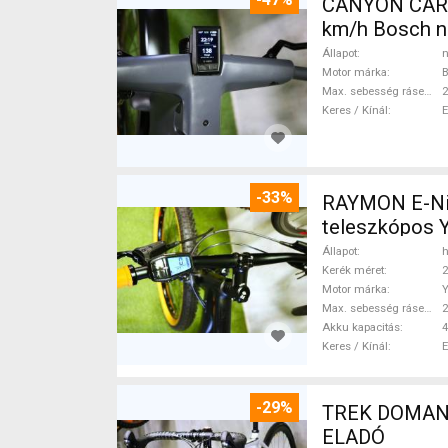
CANYON CARB
km/h Bosch n
Állapot
n
Motor márka
Max. sebesség rásegítéssel
Keres / Kínál
-33%
RAYMON E-Nine
teleszkópos 
Állapot
h
Kerék méret
2
Motor márka
Max. sebesség rásegítéssel
Akku kapacitás
4
Keres / Kínál
-29%
TREK DOMANE 
ELADÓ