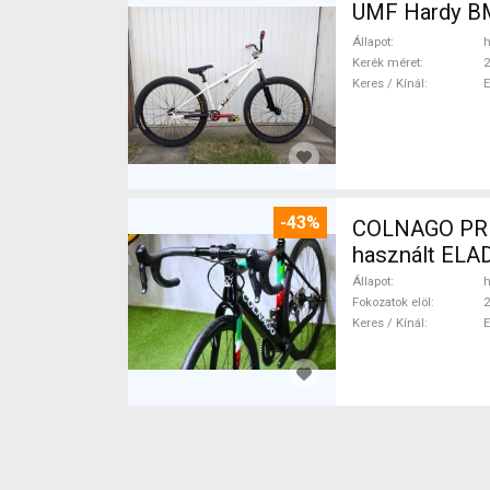
UM
Állapot
h
Kerék méret
2
Keres / Kínál
-43%
COLNAGO PRESTIGE 
használt ELA
Állapot
h
Fokozatok elöl
2
Keres / Kínál