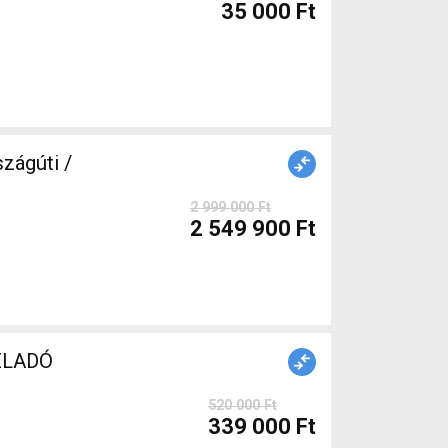
35 000 Ft
zágúti /
2 999 000 Ft
2 549 900 Ft
ált ELADÓ
520 000 Ft
339 000 Ft