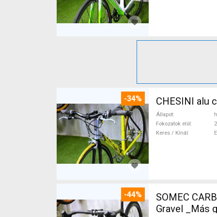
-34%
CHESINI alu 
Állapot
h
Fokozatok elöl
2
Keres / Kínál
-44%
SOMEC CARBO
Gravel _Más 