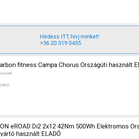
Hirdess ITT, hívj minket!
+36 20 319 0455
carbon fitness Campa Chorus Országúti használt 
asznált
ELADÓ
N eROAD Di2 2x12 42Nm 500Wh Elektromos Orsz
gyártó használt ELADÓ