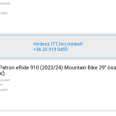
asznált
ELADÓ
Hirdess ITT, hívj minket!
+36 20 319 0455
 910 (2023/24) Mountain Bike 29" össztelós / fully
DÓ
asznált
9"
ELADÓ