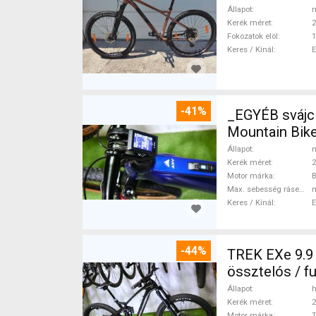
Állapot
n
Kerék méret
2
Fokozatok elöl
1
Keres / Kínál
-41%
_EGYÉB svájc
Mountain Bike
Állapot
n
Kerék méret
2
Motor márka
Max. sebesség rásegítéssel
Keres / Kínál
-44%
TREK EXe 9.9
össztelós / f
Állapot
h
Kerék méret
2
Motor márka