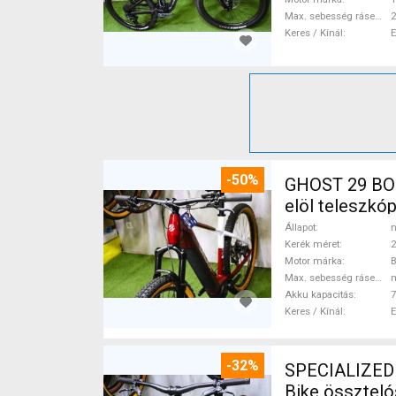
Max. sebesség rásegítéssel
Keres / Kínál
-50%
GHOST 29 BOS
elöl teleszk
Állapot
n
Kerék méret
2
Motor márka
Max. sebesség rásegítéssel
Akku kapacitás
7
Keres / Kínál
-32%
SPECIALIZED
Bike összteló