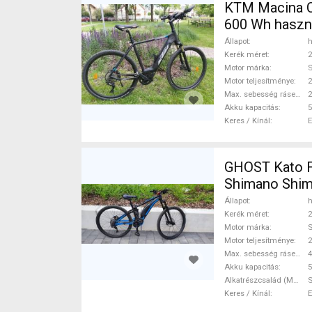
KTM Macina C
600 Wh haszn
Állapot
h
Kerék méret
2
Motor márka
Motor teljesítménye
Max. sebesség rásegítéssel
Akku kapacitás
5
Keres / Kínál
GHOST Kato FS
Shimano Shim
Állapot
h
Kerék méret
2
Motor márka
Motor teljesítménye
Max. sebesség rásegítéssel
Akku kapacitás
5
Alkatrészcsalád (MTB)
Keres / Kínál