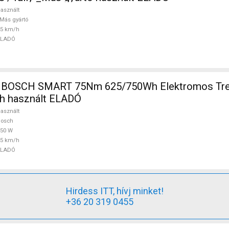
asznált
Más gyártó
25 km/h
ELADÓ
OSCH SMART 75Nm 625/750Wh Elektromos Trek
h használt ELADÓ
asznált
Bosch
750 W
25 km/h
ELADÓ
Hirdess ITT, hívj minket!
+36 20 319 0455