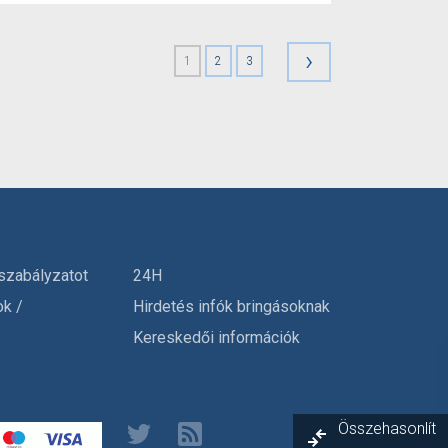
›
1
2
3
szabályzatot
24H
ok /
Hirdetés infók bringásoknak
Kereskedői információk
Összehasonlít