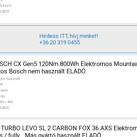
25 km/h
ELADÓ
Hirdess ITT, hívj minket!
+36 20 319 0455
CH CX Gen5 120Nm 800Wh Elektromos Mountain
ópos Bosch nem használt ELADÓ
em használt
9"
Bosch
más
00 + Wh
ELADÓ
 TURBO LEVO SL 2 CARBON FOX 36 AXS Elektro
s / fully _Más gyártó használt ELADÓ