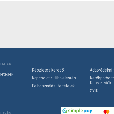
DALAK
Részletes kereső
Adatvédelmi 
detések
Kapcsolat / Hibajelentés
Kerékpárbolt
Kereskedők
Felhasználási feltételek
GYIK
mag.hu