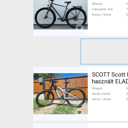
Állapot
h
Fokozatok elöl
1
Keres / Kínál
SCOTT Scott Patron eRide
használt ELA
Állapot
h
Kerék méret
2
Keres / Kínál