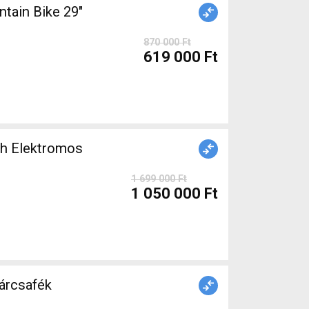
ain Bike 29"
870 000 Ft
619 000 Ft
h Elektromos
1 699 000 Ft
1 050 000 Ft
tárcsafék