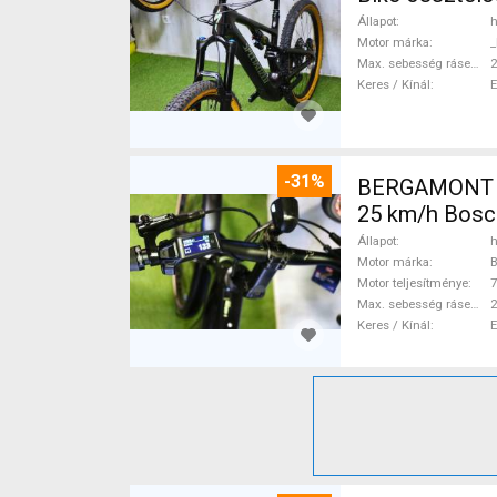
Állapot
h
Motor márka
_
Max. sebesség rásegítéssel
Keres / Kínál
-31%
BERGAMONT B
25 km/h Bosc
Állapot
h
Motor márka
Motor teljesítménye
Max. sebesség rásegítéssel
Keres / Kínál