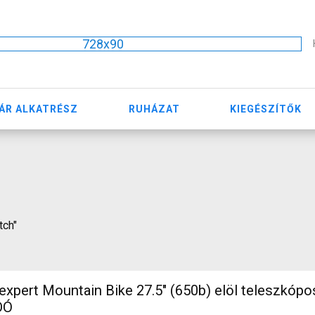
728x90
ÁR ALKATRÉSZ
RUHÁZAT
KIEGÉSZÍTŐK
tch"
) elöl teleszkópos nem
DÓ