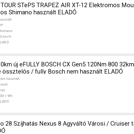
TOUR STePS TRAPEZ AIR XT-12 Elektromos Mount
ópos Shimano használt ELADÓ
asznált
9"
Shimano
25 km/h
ELADÓ
 0km új eFULLY BOSCH CX Gen5 120Nm 800 32km
 össztelós / fully Bosch nem használt ELADÓ
em használt
Bosch
más
00 + Wh
ELADÓ
 28 Szíjhatás Nexus 8 Agyváltó Városi / Cruiser 
DÓ