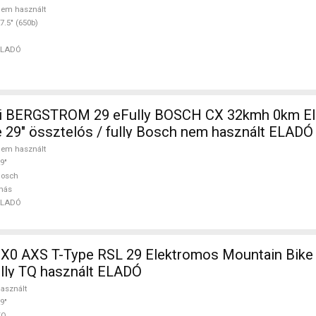
em használt
7.5" (650b)
ELADÓ
i BERGSTROM 29 eFully BOSCH CX 32kmh 0km E
 29" össztelós / fully Bosch nem használt ELADÓ
em használt
9"
Bosch
más
ELADÓ
 X0 AXS T-Type RSL 29 Elektromos Mountain Bike 
ully TQ használt ELADÓ
asznált
9"
TQ