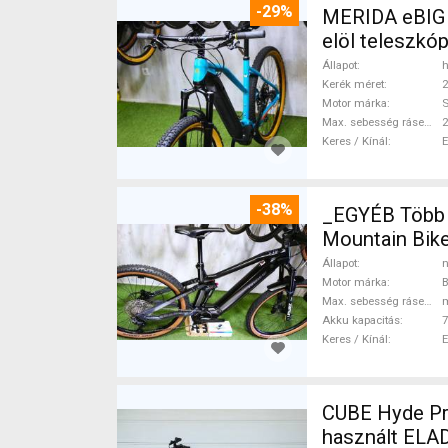
-29%
MERIDA eBIG 
elöl teleszk
Állapot
h
Kerék méret
2
Motor márka
Max. sebesség rásegítéssel
Keres / Kínál
-38%
_EGYÉB Több
Mountain Bike
Állapot
n
Motor márka
Max. sebesség rásegítéssel
Akku kapacitás
7
Keres / Kínál
CUBE Hyde Pro
használt ELA