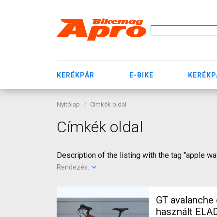
KERÉKPÁR
E-BIKE
KERÉKP
Nyitólap
Címkék oldal
Címkék oldal
Description of the listing with the tag "apple wa
Rendezés:
GT avalanche expert Mountain Bike 27.5" (650b
használt ELA