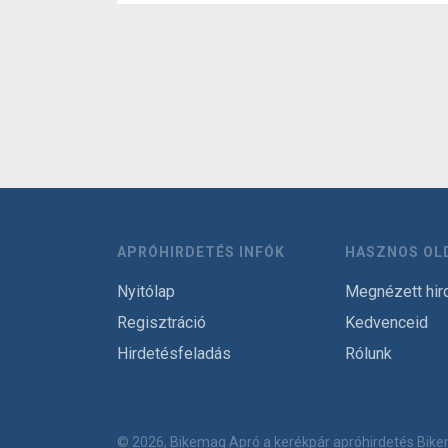
APRÓHIRDETÉS INFÓK
HASZNOS OL
Nyitólap
Megnézett hir
Regisztráció
Kedvenceid
Hirdetésfeladás
Rólunk
© 2026, Bikemag Apró a kerékpár apróhirdetés
Bike