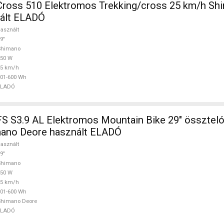
ross 510 Elektromos Trekking/cross 25 km/h Sh
ált ELADÓ
asznált
9"
Shimano
250 W
25 km/h
01-600 Wh
ELADÓ
 S3.9 AL Elektromos Mountain Bike 29" össztelós
ano Deore használt ELADÓ
asznált
9"
Shimano
250 W
45 km/h
01-600 Wh
Shimano Deore
ELADÓ