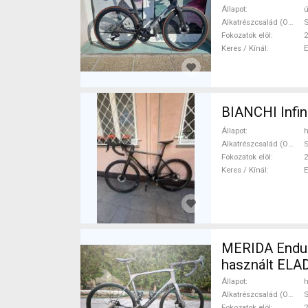
Állapot
ú
Alkatrészcsalád (Outi)
S
Fokozatok elöl
2
Keres / Kínál
BIANCHI Infin
Állapot
h
Alkatrészcsalád (Outi)
S
Fokozatok elöl
2
Keres / Kínál
MERIDA Endura
használt ELA
Állapot
h
Alkatrészcsalád (Outi)
S
Fokozatok elöl
2