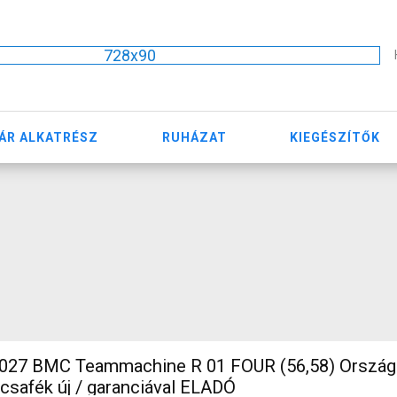
728x90
ÁR ALKATRÉSZ
RUHÁZAT
KIEGÉSZÍTŐK
7 BMC Teammachine R 01 FOUR (56,58) Ország
rcsafék új / garanciával ELADÓ