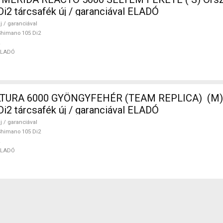
i2 tárcsafék új / garanciával ELADÓ
j / garanciával
himano 105 Di2
ELADÓ
TURA 6000 GYÖNGYFEHÉR (TEAM REPLICA) (M) 
i2 tárcsafék új / garanciával ELADÓ
j / garanciával
himano 105 Di2
ELADÓ