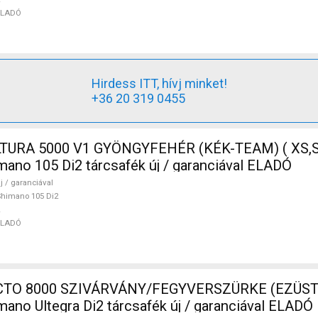
ELADÓ
Hirdess ITT, hívj minket!
+36 20 319 0455
TURA 5000 V1 GYÖNGYFEHÉR (KÉK-TEAM) ( XS,S
mano 105 Di2 tárcsafék új / garanciával ELADÓ
j / garanciával
himano 105 Di2
ELADÓ
TO 8000 SZIVÁRVÁNY/FEGYVERSZÜRKE (EZÜST
mano Ultegra Di2 tárcsafék új / garanciával ELADÓ