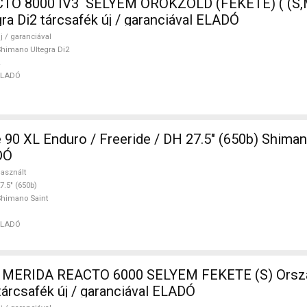
TO 8000 IV3 SELYEM ÖRÖKZÖLD (FEKETE) ( (S,M
ra Di2 tárcsafék új / garanciával ELADÓ
j / garanciával
himano Ultegra Di2
ELADÓ
90 XL Enduro / Freeride / DH 27.5" (650b) Shiman
DÓ
asznált
7.5" (650b)
himano Saint
ELADÓ
árcsafék új / garanciával ELADÓ