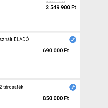
2 999 000 Ft
2 549 900 Ft
asznált ELADÓ
690 000 Ft
2 tárcsafék
850 000 Ft