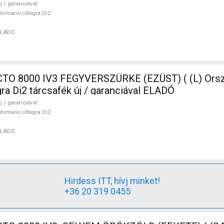
j / garanciával
himano Ultegra Di2
ELADÓ
O 8000 IV3 FEGYVERSZÜRKE (EZÜST) ( (L) Orsz
ra Di2 tárcsafék új / garanciával ELADÓ
j / garanciával
himano Ultegra Di2
ELADÓ
Hirdess ITT, hívj minket!
+36 20 319 0455