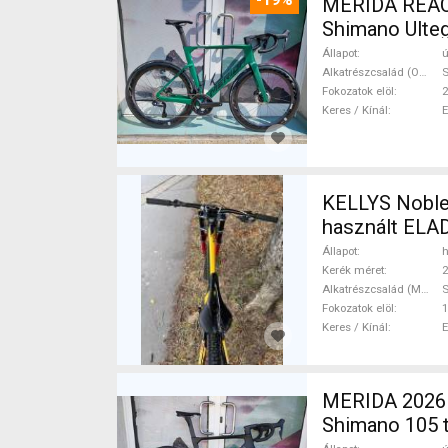
MERIDA REAC
Shimano Ulteg
Állapot
ú
Alkatrészcsalád (Outi)
S
Fokozatok elöl
2
Keres / Kínál
KELLYS Noble 
használt ELA
Állapot
h
Kerék méret
2
Alkatrészcsalád (MTB)
S
Fokozatok elöl
1
Keres / Kínál
MERIDA 2026 MERIDA REACTO 6000 SELYEM FEKETE (S) Országúti
Shimano 105 t