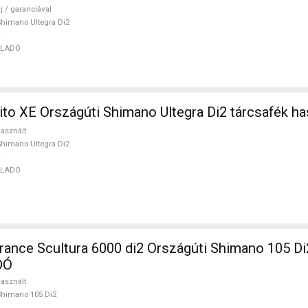
j / garanciával
himano Ultegra Di2
ELADÓ
ito XE Országúti Shimano Ultegra Di2 tárcsafék h
asznált
himano Ultegra Di2
ELADÓ
nce Scultura 6000 di2 Országúti Shimano 105 Di
DÓ
asznált
himano 105 Di2