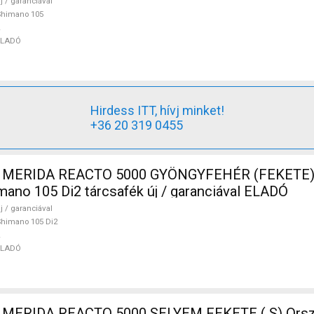
j / garanciával
Shimano 105
ELADÓ
Hirdess ITT, hívj minket!
+36 20 319 0455
 MERIDA REACTO 5000 GYÖNGYFEHÉR (FEKETE) 
mano 105 Di2 tárcsafék új / garanciával ELADÓ
j / garanciával
himano 105 Di2
ELADÓ
 MERIDA REACTO 5000 SELYEM FEKETE ( S) Orsz