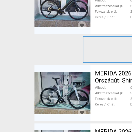
Állapot
ú
Alkatrészcsalád (Outi)
Fokozatok elöl
2
Keres / Kínál
MERIDA 2026
Országúti Shi
Állapot
ú
Alkatrészcsalád (Outi)
S
Fokozatok elöl
2
Keres / Kínál
MERIDA 2026