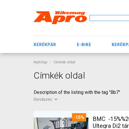
KERÉKPÁR
E-BIKE
KERÉKP
Nyitólap
Címkék oldal
Címkék oldal
Description of the listing with the tag "Bb7"
Rendezés:
-15%
BMC -15%%202
Ultegra Di2 tá