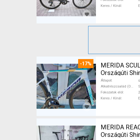
Keres / Kínál
-17%
MERIDA SCUL
Országúti Shi
Állapot
ú
Alkatrészcsalád (Outi)
S
Fokozatok elöl
2
Keres / Kínál
MERIDA REAC
Országúti Shi