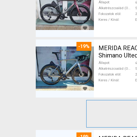
Állapot
ú
Alkatrészcsalád (Outi)
S
Fokozatok elöl
2
Keres / Kínál
-19%
MERIDA REACT
Shimano Ulteg
Állapot
ú
Alkatrészcsalád (Outi)
S
Fokozatok elöl
2
Keres / Kínál
-19%