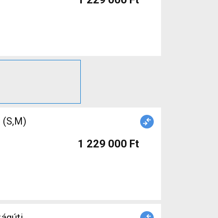
(S,M)
1 229 000 Ft
ágúti