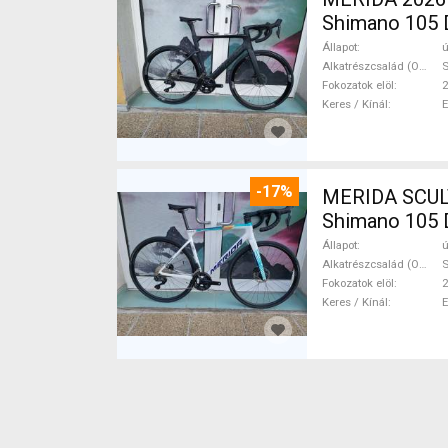
Shimano 105 D
Állapot
ú
Alkatrészcsalád (Outi)
S
Fokozatok elöl
2
Keres / Kínál
-17%
MERIDA SCUL
Shimano 105 D
Állapot
ú
Alkatrészcsalád (Outi)
S
Fokozatok elöl
2
Keres / Kínál