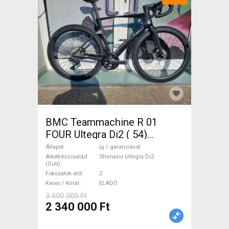
BMC Teammachine R 01
FOUR Ultegra Di2 ( 54)
Országúti Shimano Ultegra
Állapot
új / garanciával
Di2 tárcsafék új / garanciával
Alkatrészcsalád
Shimano Ultegra Di2
(Outi)
ELADÓ
Fokozatok elöl
2
Keres / Kínál
ELADÓ
3 600 000 Ft
2 340 000 Ft