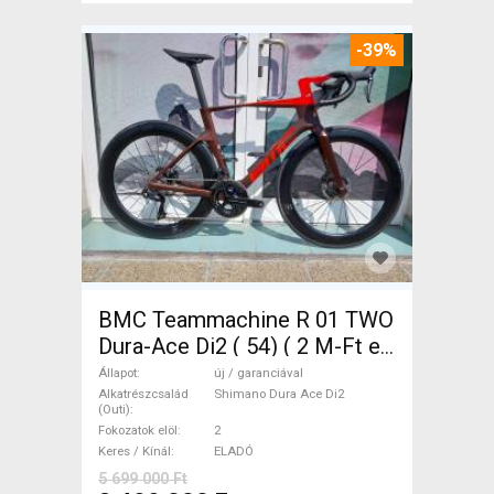
-39%
BMC Teammachine R 01 TWO
Dura-Ace Di2 ( 54) ( 2 M-Ft e
Országúti Shimano Dura Ace
Állapot
új / garanciával
Di2 tárcsafék új / garanciával
Alkatrészcsalád
Shimano Dura Ace Di2
(Outi)
ELADÓ
Fokozatok elöl
2
Keres / Kínál
ELADÓ
5 699 000 Ft