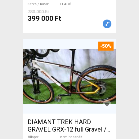
Keres / Kínál
ELADÓ
780 000 Ft
399 000 Ft
-50%
DIAMANT TREK HARD
GRAVEL GRX-12 full Gravel /
CX tárcsafék nem használt
Állapot
nem használt