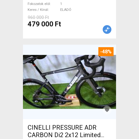
ELADÓ
Fokozatok elöl
1
Keres / Kínál
ELADÓ
960 000 Ft
479 000 Ft
-48%
CINELLI PRESSURE ADR
CARBON Di2 2x12 Limited