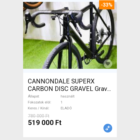
-33%
CANNONDALE SUPERX
CARBON DISC GRAVEL Gravel
/ CX tárcsafék használt
Állapot
használt
ELADÓ
Fokozatok elöl
1
Keres / Kínál
ELADÓ
780 000 Ft
519 000 Ft