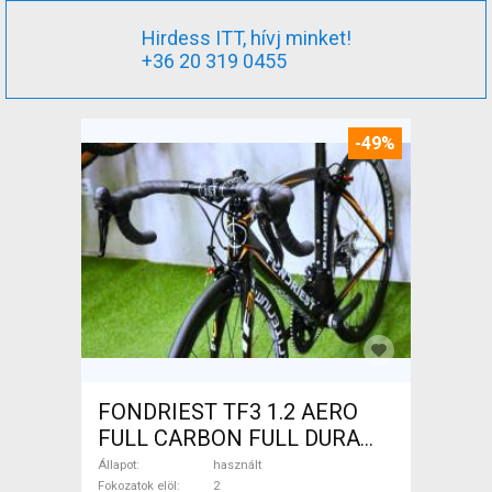
Hirdess ITT, hívj minket!
+36 20 319 0455
-49%
FONDRIEST TF3 1.2 AERO
FULL CARBON FULL DURA
ACE Országúti patkófék
Állapot
használt
használt ELADÓ
Fokozatok elöl
2