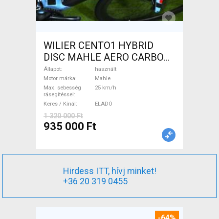
WILIER CENTO1 HYBRID
DISC MAHLE AERO CARBON
kerekek XL Elektromos
Állapot
használt
Országúti / Gravel Mahle
Motor márka
Mahle
Max. sebesség
25 km/h
használt ELADÓ
rásegítéssel
Keres / Kínál
ELADÓ
1 320 000 Ft
935 000 Ft
Hirdess ITT, hívj minket!
+36 20 319 0455
-64%