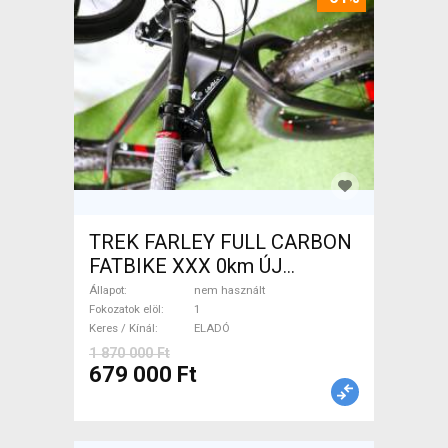
TREK FARLEY FULL CARBON
FATBIKE XXX 0km ÚJ
WAMPA CF Fatbike nem
Állapot
nem használt
használt ELADÓ
Fokozatok elöl
1
Keres / Kínál
ELADÓ
1 870 000 Ft
679 000 Ft