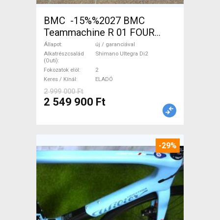
BMC -15%%2027 BMC
Teammachine R 01 FOUR
(56,58) Országúti Shimano
Állapot
új / garanciával
Ultegra Di2 tárcsafék új /
Alkatrészcsalád
Shimano Ultegra Di2
(Outi)
garanciával ELADÓ
Fokozatok elöl
2
Keres / Kínál
ELADÓ
2 999 000 Ft
2 549 900 Ft
-29%