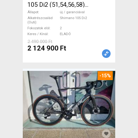
105 Di2 (51,54,56,58)
Országúti Shimano 105 Di2
Állapot
új / garanciával
tárcsafék új / garanciával
Alkatrészcsalád
Shimano 105 Di2
(Outi)
ELADÓ
Fokozatok elöl
2
Keres / Kínál
ELADÓ
2 490 000 Ft
2 124 900 Ft
-15%