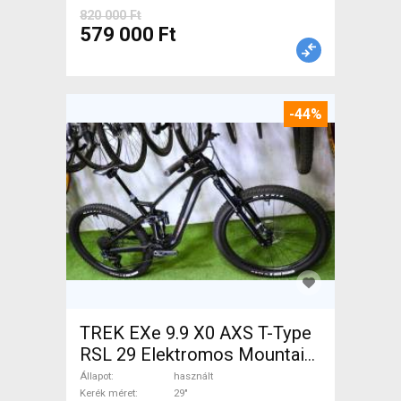
820 000 Ft
579 000 Ft
-44%
TREK EXe 9.9 X0 AXS T-Type
RSL 29 Elektromos Mountain
Bike 29" össztelós / fully TQ
Állapot
használt
használt ELADÓ
Kerék méret
29"