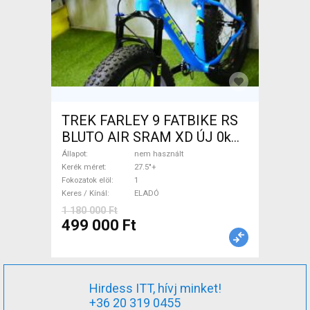
TREK FARLEY 9 FATBIKE RS
BLUTO AIR SRAM XD ÚJ 0km
Fatbike 27.5"+ nem használt
Állapot
nem használt
ELADÓ
Kerék méret
27.5"+
Fokozatok elöl
1
Keres / Kínál
ELADÓ
1 180 000 Ft
499 000 Ft
Hirdess ITT, hívj minket!
+36 20 319 0455