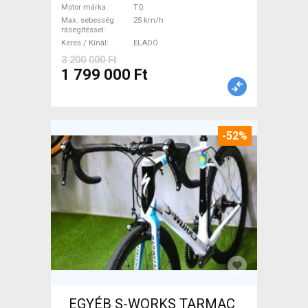
Motor márka
TQ
Max. sebesség
25 km/h
rásegítéssel
Keres / Kínál
ELADÓ
3 200 000 Ft
1 799 000 Ft
-52%
_EGYÉB S-WORKS TARMAC