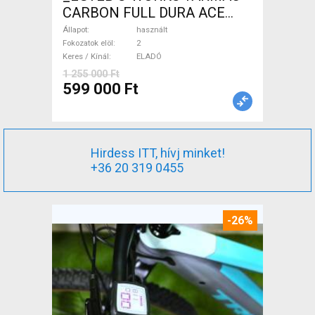
CARBON FULL DURA ACE
Országúti használt ELADÓ
Állapot
használt
Fokozatok elöl
2
Keres / Kínál
ELADÓ
1 255 000 Ft
599 000 Ft
Hirdess ITT, hívj minket!
+36 20 319 0455
-26%