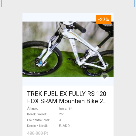
-27%
TREK FUEL EX FULLY RS 120
FOX SRAM Mountain Bike 26"
össztelós / fully használt
Állapot
használt
ELADÓ
Kerék méret
26"
Fokozatok elöl
3
Keres / Kínál
ELADÓ
480 000 Ft