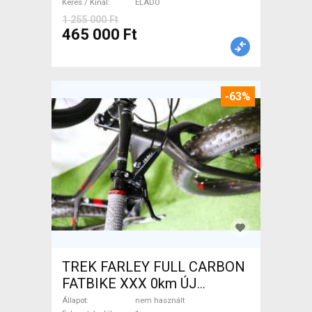
Keres / Kínál
ELADÓ
1 255 000 Ft
465 000 Ft
-63%
TREK FARLEY FULL CARBON
FATBIKE XXX 0km ÚJ
WAMPA CF Fatbike nem
Állapot
nem használt