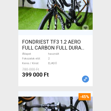
FONDRIEST TF3 1.2 AERO
FULL CARBON FULL DURA
ACE Országúti patkófék
Állapot
használt
használt ELADÓ
Fokozatok elöl
2
Keres / Kínál
ELADÓ
780 000 Ft
399 000 Ft
-45%