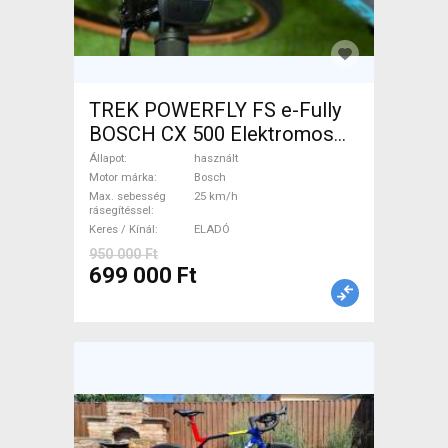
TREK POWERFLY FS e-Fully
BOSCH CX 500 Elektromos
Mountain Bike össztelós /
Állapot
használt
fully Bosch használt ELADÓ
Motor márka
Bosch
Max. sebesség
25 km/h
rásegítéssel
Keres / Kínál
ELADÓ
950 000 Ft
699 000 Ft