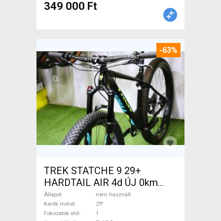
349 000 Ft
-63%
TREK STATCHE 9 29+
HARDTAIL AIR 4d ÚJ 0km
M/L Mountain Bike 29" elöl
Állapot
nem használt
teleszkópos nem használt
Kerék méret
29"
Fokozatok elöl
1
ELADÓ