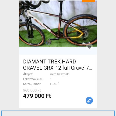
DIAMANT TREK HARD
GRAVEL GRX-12 full Gravel /
CX tárcsafék nem használt
Állapot
nem használt
ELADÓ
Fokozatok elöl
1
Keres / Kínál
ELADÓ
960 000 Ft
479 000 Ft