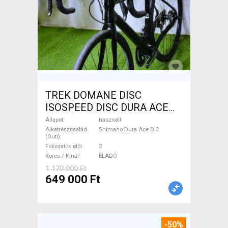
TREK DOMANE DISC
ISOSPEED DISC DURA ACE
Di2 2x11 52/53 Országúti
Állapot
használt
Shimano Dura Ace Di2
Alkatrészcsalád
Shimano Dura Ace Di2
(Outi)
tárcsafék használt ELADÓ
Fokozatok elöl
2
Keres / Kínál
ELADÓ
1 170 000 Ft
649 000 Ft
-50%