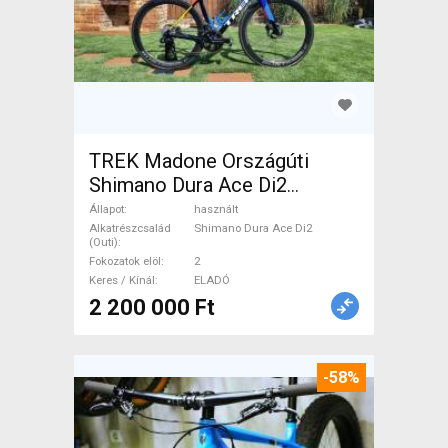
TREK Madone Országúti
Shimano Dura Ace Di2
tárcsafék használt ELADÓ
Állapot
használt
Alkatrészcsalád
Shimano Dura Ace Di2
(Outi)
Fokozatok elöl
2
Keres / Kínál
ELADÓ
2 200 000 Ft
-58%