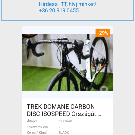
Hirdess ITT, hívj minket!
+36 20 319 0455
-29%
TREK DOMANE CARBON
DISC ISOSPEED Országúti
tárcsafék használt ELADÓ
Állapot
használt
Fokozatok elöl
2
Keres / Kínál
ELADÓ