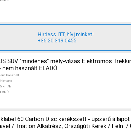
Hirdess ITT, hívj minket!
+36 20 319 0455
 SUV "mindenes" mély-vázas Elektromos Trekki
 nem használt ELADÓ
em használt
Shimano
25 km/h
ELADÓ
label 60 Carbon Disc kerékszett - újszerű állapot
Triatlon Alkatrész, Országúti Kerék / Felni / Gumi 700c