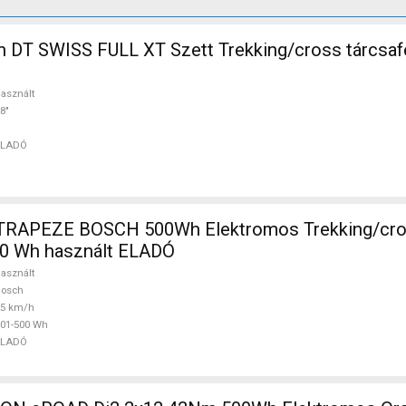
 DT SWISS FULL XT Szett Trekking/cross tárcsaf
asznált
8"
ELADÓ
TRAPEZE BOSCH 500Wh Elektromos Trekking/cro
0 Wh használt ELADÓ
asznált
Bosch
25 km/h
01-500 Wh
ELADÓ