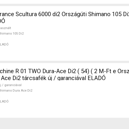
nce Scultura 6000 di2 Országúti Shimano 105 Di
DÓ
asznált
himano 105 Di2
ELADÓ
ine R 01 TWO Dura-Ace Di2 ( 54) ( 2 M-Ft e Orsz
Ace Di2 tárcsafék új / garanciával ELADÓ
j / garanciával
himano Dura Ace Di2
ELADÓ