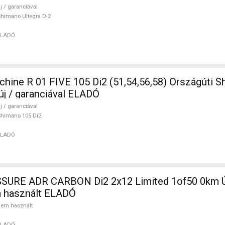
j / garanciával
himano Ultegra Di2
ELADÓ
ine R 01 FIVE 105 Di2 (51,54,56,58) Országúti S
új / garanciával ELADÓ
j / garanciával
himano 105 Di2
ELADÓ
SURE ADR CARBON Di2 2x12 Limited 1of50 0km Ú
m használt ELADÓ
em használt
ELADÓ