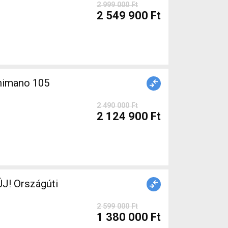
2 999 000 Ft
2 549 900 Ft
himano 105
2 490 000 Ft
2 124 900 Ft
J! Országúti
2 599 000 Ft
1 380 000 Ft