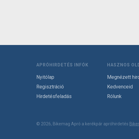
APRÓHIRDETÉS INFÓK
HASZNOS OL
Nyitólap
Megnézett hir
Regisztráció
Kedvenceid
Hirdetésfeladás
Rólunk
© 2026, Bikemag Apró a kerékpár apróhirdetés
Bike