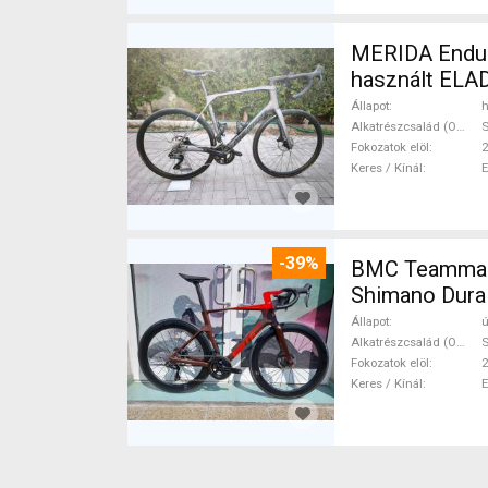
MERIDA Endura
használt ELA
Állapot
h
Alkatrészcsalád (Outi)
S
Fokozatok elöl
2
Keres / Kínál
-39%
BMC Teammach
Shimano Dura 
Állapot
ú
Alkatrészcsalád (Outi)
S
Fokozatok elöl
2
Keres / Kínál