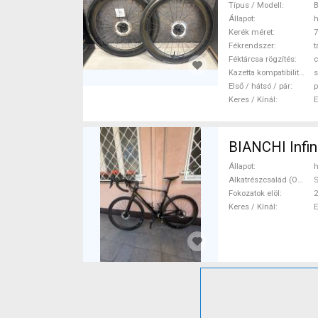
(622) haszná
Típus / Modell
B
Állapot
h
Kerék méret
7
Fékrendszer
t
Féktárcsa rögzítés
c
Kazetta kompatibilitás
s
Első / hátsó / pár
p
Keres / Kínál
BIANCHI Infin
Állapot
h
Alkatrészcsalád (Outi)
S
Fokozatok elöl
2
Keres / Kínál