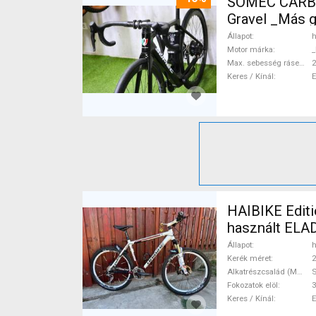
SOMEC CARBO
Gravel _Más 
Állapot
h
Motor márka
_
Max. sebesség rásegítéssel
Keres / Kínál
HAIBIKE Editi
használt ELA
Állapot
h
Kerék méret
2
Alkatrészcsalád (MTB)
Fokozatok elöl
3
Keres / Kínál