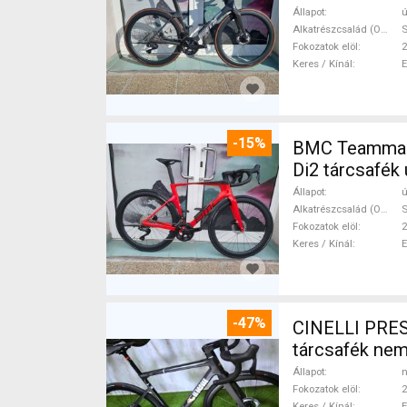
Állapot
ú
Alkatrészcsalád (Outi)
S
Fokozatok elöl
2
Keres / Kínál
-15%
BMC Teammach
Di2 tárcsafék 
Állapot
ú
Alkatrészcsalád (Outi)
S
Fokozatok elöl
2
Keres / Kínál
-47%
CINELLI PRES
tárcsafék ne
Állapot
n
Fokozatok elöl
2
Keres / Kínál