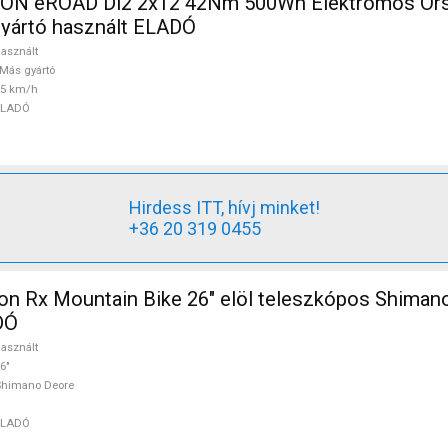
N eROAD Di2 2x12 42Nm 500Wh Elektromos Orsz
gyártó használt ELADÓ
asznált
Más gyártó
25 km/h
ELADÓ
Hirdess ITT, hívj minket!
+36 20 319 0455
on Rx Mountain Bike 26" elöl teleszkópos Shiman
DÓ
asznált
6"
Shimano Deore
ELADÓ