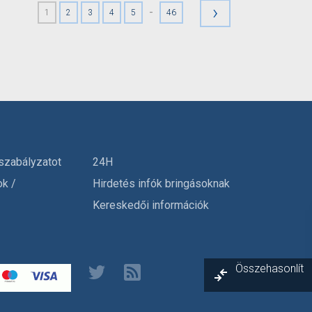
›
-
1
2
3
4
5
46
szabályzatot
24H
ok /
Hirdetés infók bringásoknak
Kereskedői információk
Összehasonlít