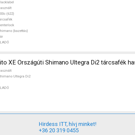
lt ELADÓ
lacklabel
asznált
00c (622)
árcsafék
enterlock
himano (kazettás)
ár
ELADÓ
ito XE Országúti Shimano Ultegra Di2 tárcsafék h
asznált
himano Ultegra Di2
ELADÓ
Hirdess ITT, hívj minket!
+36 20 319 0455