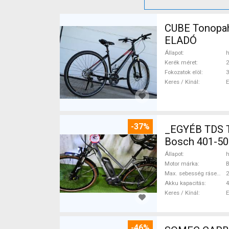
CUBE Tonopah
ELADÓ
Állapot
h
Kerék méret
2
Fokozatok elöl
3
Keres / Kínál
-37%
_EGYÉB TDS 
Bosch 401-50
Állapot
h
Motor márka
Max. sebesség rásegítéssel
Akku kapacitás
4
Keres / Kínál
-46%