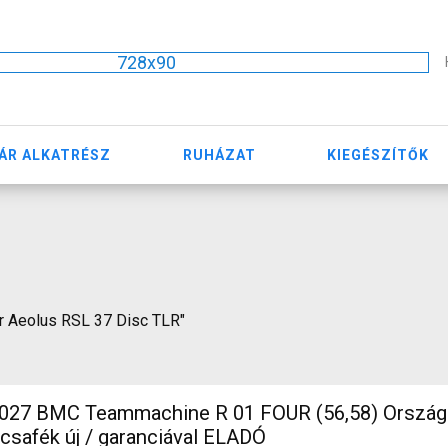
728x90
ÁR ALKATRÉSZ
RUHÁZAT
KIEGÉSZÍTŐK
ger Aeolus RSL 37 Disc TLR"
7 BMC Teammachine R 01 FOUR (56,58) Ország
rcsafék új / garanciával ELADÓ