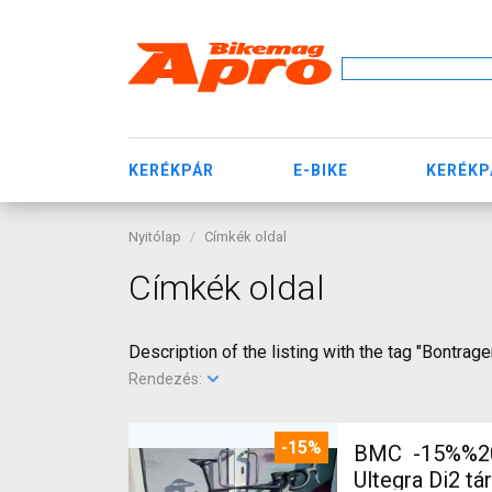
KERÉKPÁR
E-BIKE
KERÉKP
Nyitólap
Címkék oldal
Címkék oldal
Description of the listing with the tag "Bontra
Rendezés:
-15%
BMC -15%%202
Ultegra Di2 tá