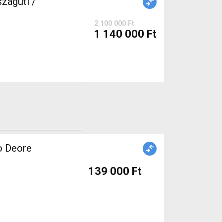
ágúti /
2 100 000 Ft
1 140 000 Ft
o Deore
139 000 Ft