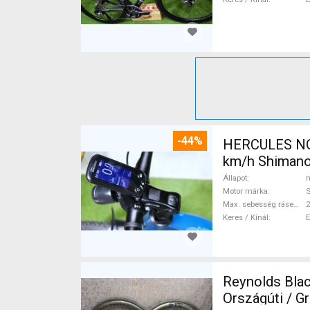
-44%
HERCULES NOS
km/h Shimano
Állapot
n
Motor márka
Max. sebesség rásegítéssel
Keres / Kínál
Reynolds Black
Országúti / Gravel / 