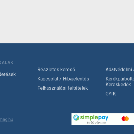
DALAK
Részletes kereső
Adatvédelmi 
detések
Kapcsolat / Hibajelentés
Kerékpárbolt
Kereskedők
Felhasználási feltételek
GYIK
mag.hu