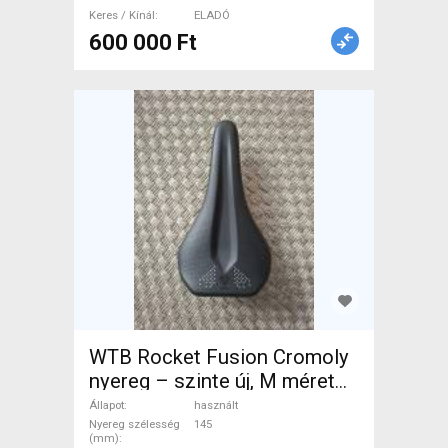
Keres / Kínál
ELADÓ
600 000 Ft
WTB Rocket Fusion Cromoly
nyereg – szinte új, M méret
eladó WTB Rocket Fusion
Állapot
használt
Cromoly - M Mountain Bike
Nyereg szélesség
145
(mm)