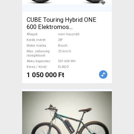
CUBE Touring Hybrid ONE
600 Elektromos
Trekking/cross 25 km/h
Állapot
nem használt
Bosch 501-600 Wh nem
Kerék méret
28"
Motor márka
Bosch
használt ELADÓ
Max. sebesség
25 km/h
rásegítéssel
Akku kapacitás
501-600 Wh
Keres / Kínál
ELADÓ
1 050 000 Ft