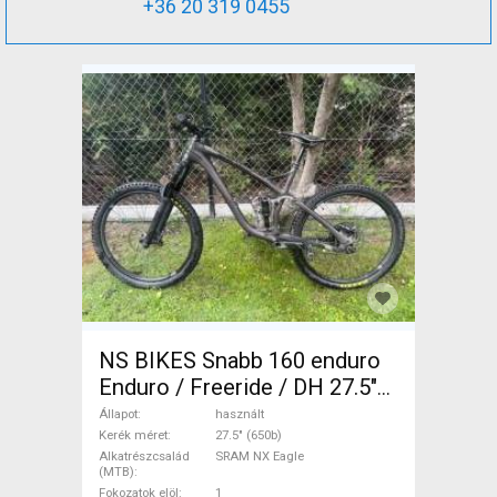
+36 20 319 0455
NS BIKES Snabb 160 enduro
Enduro / Freeride / DH 27.5"
(650b) SRAM NX Eagle
Állapot
használt
használt ELADÓ
Kerék méret
27.5" (650b)
Alkatrészcsalád
SRAM NX Eagle
(MTB)
Fokozatok elöl
1