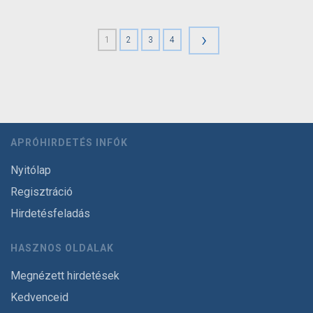
›
1
2
3
4
APRÓHIRDETÉS INFÓK
Nyitólap
Regisztráció
Hirdetésfeladás
HASZNOS OLDALAK
Megnézett hirdetések
Kedvenceid