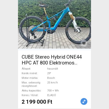
CUBE Stereo Hybrid ONE44
HPC AT 800 Elektromos
Mountain Bike 29" össztelós
Állapot
használt
/ fully Bosch használt ELADÓ
Kerék méret
29"
Motor márka
Bosch
Max. sebesség
25 km/h
rásegítéssel
Akku kapacitás
700 + Wh
Keres / Kínál
ELADÓ
2 199 000 Ft