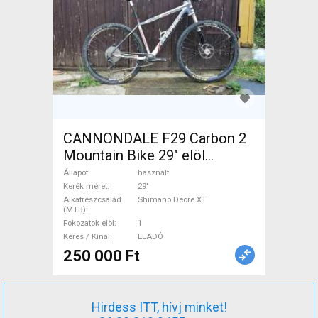
CANNONDALE F29 Carbon 2
Mountain Bike 29" elöl
teleszkópos Shimano Deore
Állapot
használt
XT használt ELADÓ
Kerék méret
29"
Alkatrészcsalád
Shimano Deore XT
(MTB)
Fokozatok elöl
1
Keres / Kínál
ELADÓ
250 000 Ft
Hirdess ITT, hívj minket!