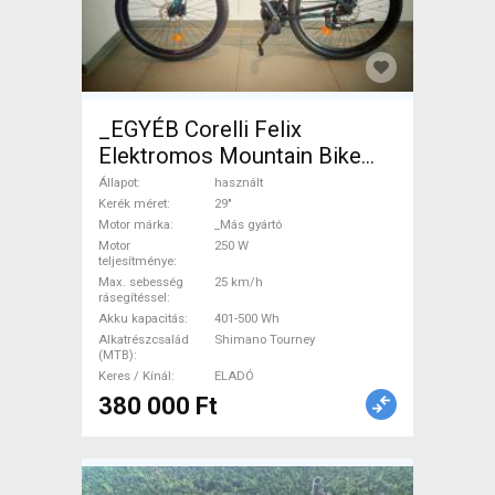
_EGYÉB Corelli Felix
Elektromos Mountain Bike
29" elöl teleszkópos _Más
Állapot
használt
gyártó Shimano Tourney
Kerék méret
29"
Motor márka
_Más gyártó
használt ELADÓ
Motor
250 W
teljesítménye
Max. sebesség
25 km/h
rásegítéssel
Akku kapacitás
401-500 Wh
Alkatrészcsalád
Shimano Tourney
(MTB)
Keres / Kínál
ELADÓ
380 000 Ft