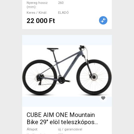
Alkatrész, MTB Nyereg /
Nyereg hossz
260
(mm)
Nyeregcső használt ELADÓ
Keres / Kínál
ELADÓ
22 000 Ft
CUBE AIM ONE Mountain
Bike 29" elöl teleszkópos
Shimano Alivio új /
Állapot
új / garanciával