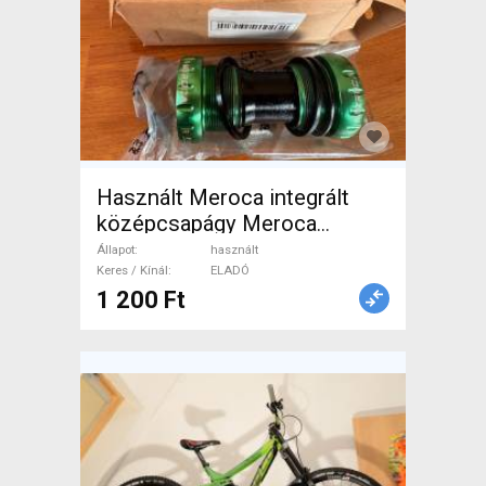
Használt Meroca integrált
középcsapágy Meroca
Ceramic Bearings Bottom
Állapot
használt
Bracket Mountain Bike
Keres / Kínál
ELADÓ
1 200 Ft
Alkatrész, MTB
Hajtásrendszer használt
ELADÓ