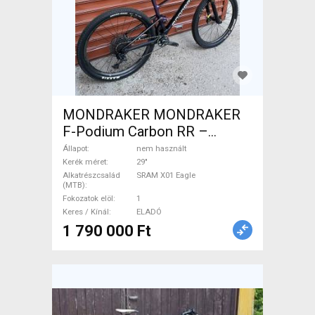
MONDRAKER MONDRAKER
F-Podium Carbon RR –
XTR/X01 EAGLE (L) Mountain
Állapot
nem használt
Bike 29" össztelós / fully
Kerék méret
29"
Alkatrészcsalád
SRAM X01 Eagle
SRAM X01 Eagle nem
(MTB)
használt ELADÓ
Fokozatok elöl
1
Keres / Kínál
ELADÓ
1 790 000 Ft