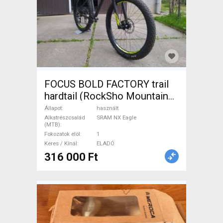
FOCUS BOLD FACTORY trail
hardtail (RockSho Mountain
Bike elöl teleszkópos SRAM
Állapot
használt
NX Eagle használt ELADÓ
Alkatrészcsalád
SRAM NX Eagle
(MTB)
Fokozatok elöl
1
Keres / Kínál
ELADÓ
316 000 Ft