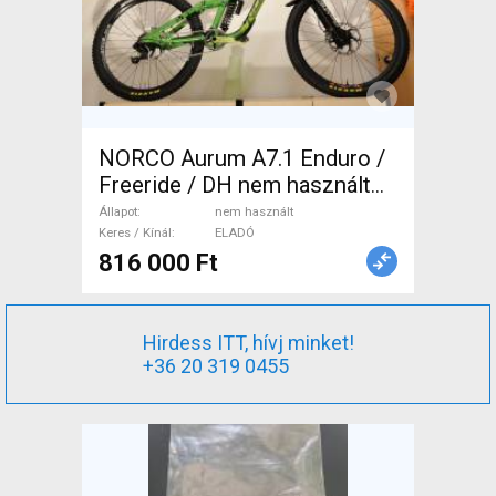
NORCO Aurum A7.1 Enduro /
Freeride / DH nem használt
ELADÓ
Állapot
nem használt
Keres / Kínál
ELADÓ
816 000 Ft
Hirdess ITT, hívj minket!
+36 20 319 0455