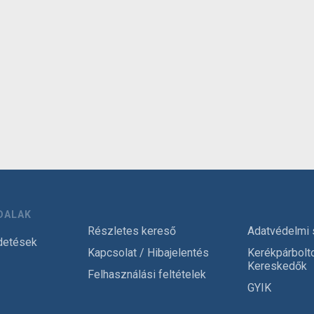
DALAK
Részletes kereső
Adatvédelmi 
detések
Kapcsolat / Hibajelentés
Kerékpárbolt
Kereskedők
Felhasználási feltételek
GYIK