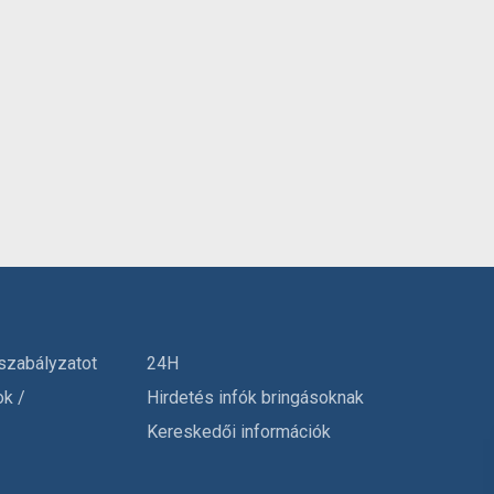
szabályzatot
24H
ok /
Hirdetés infók bringásoknak
Kereskedői információk