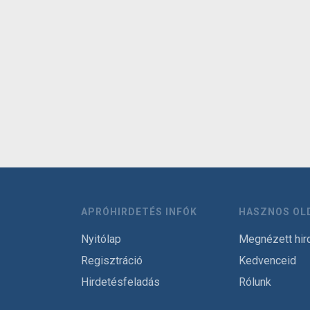
APRÓHIRDETÉS INFÓK
HASZNOS OL
Nyitólap
Megnézett hir
Regisztráció
Kedvenceid
Hirdetésfeladás
Rólunk