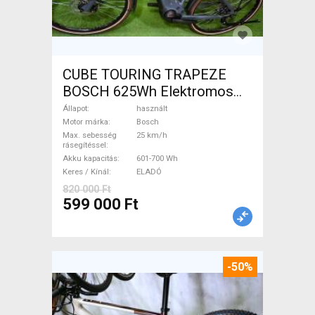
CUBE TOURING TRAPEZE
BOSCH 625Wh Elektromos
Trekking/cross 25 km/h
Állapot
használt
Bosch 601-700 Wh használt
Motor márka
Bosch
Max. sebesség
25 km/h
ELADÓ
rásegítéssel
Akku kapacitás
601-700 Wh
Keres / Kínál
ELADÓ
820 000 Ft
599 000 Ft
-50%