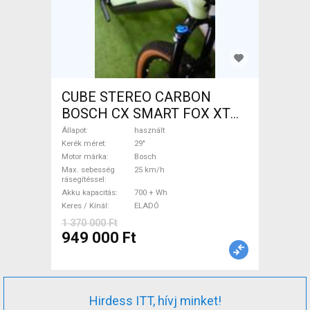
CUBE STEREO CARBON
BOSCH CX SMART FOX XT
Elektromos Mountain Bike
Állapot
használt
29" össztelós / fully Bosch
Kerék méret
29"
Motor márka
Bosch
használt ELADÓ
Max. sebesség
25 km/h
rásegítéssel
Akku kapacitás
700 + Wh
Keres / Kínál
ELADÓ
1 370 000 Ft
949 000 Ft
Hirdess ITT, hívj minket!