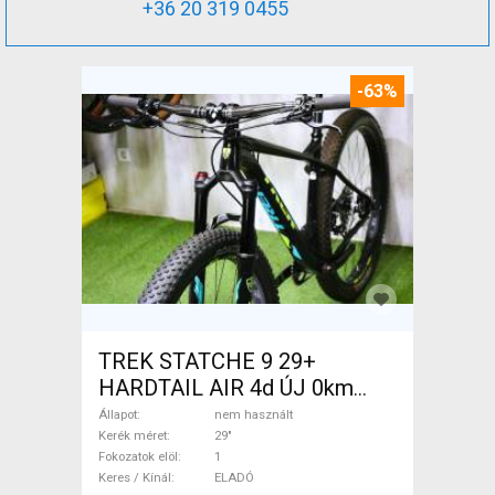
+36 20 319 0455
-63%
TREK STATCHE 9 29+
HARDTAIL AIR 4d ÚJ 0km
M/L Mountain Bike 29" elöl
Állapot
nem használt
teleszkópos nem használt
Kerék méret
29"
Fokozatok elöl
1
ELADÓ
Keres / Kínál
ELADÓ