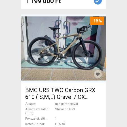
1 199 000 Ft
-15%
BMC URS TWO Carbon GRX
610 ( S,M,L) Gravel / CX
Shimano GRX tárcsafék új /
Állapot
új / garanciával
garanciával ELADÓ
Alkatrészcsalád
Shimano GRX
(Outi)
Fokozatok elöl
1
Keres / Kínál
ELADÓ