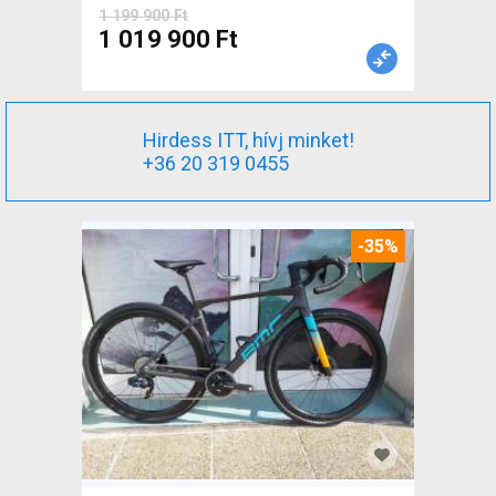
1 199 900 Ft
1 019 900 Ft
Hirdess ITT, hívj minket!
+36 20 319 0455
-35%