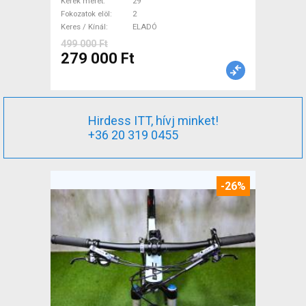
használt ELADÓ
Kerék méret
29"
Fokozatok elöl
2
Keres / Kínál
ELADÓ
499 000 Ft
279 000 Ft
Hirdess ITT, hívj minket!
+36 20 319 0455
-26%