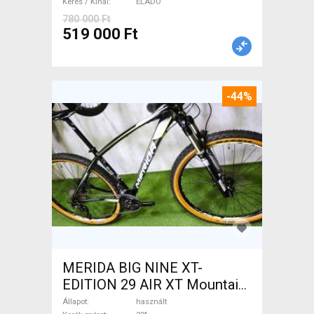
Keres / Kínál
ELADÓ
780 000 Ft
519 000 Ft
-44%
MERIDA BIG NINE XT-
EDITION 29 AIR XT Mountain
Bike 29" elöl teleszkópos
Állapot
használt