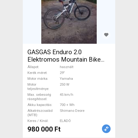
GASGAS Enduro 2.0
Elektromos Mountain Bike
29" össztelós / fully Yamaha
Állapot
használt
Shimano Deore használt
Kerék méret
29"
Motor márka
Yamaha
ELADÓ
Motor
250 W
teljesítménye
Max. sebesség
45 km/h
rásegítéssel
Akku kapacitás
700 + Wh
Alkatrészcsalád
Shimano Deore
(MTB)
Keres / Kínál
ELADÓ
980 000 Ft