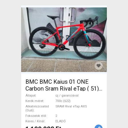
BMC BMC Kaius 01 ONE
Carbon Sram Rival eTap ( 51)
Gravel / CX SRAM Rival eTap
Állapot
új / garanciával
AXS tárcsafék új / garanciával
Kerék méret
700c (622)
Alkatrészcsalád
SRAM Rival eTap AXS
ELADÓ
(Outi)
Fokozatok elöl
2
Keres / Kínál
ELADÓ