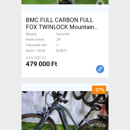
BMC FULL CARBON FULL
FOX TWINLOCK Mountain
Bike 29" össztelós / fully
Állapot
használt
használt ELADÓ
Kerék méret
29"
Fokozatok elöl
2
Keres / Kínál
ELADÓ
649 000 Ft
479 000 Ft
-27%