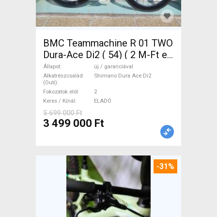
BMC Teammachine R 01 TWO
Dura-Ace Di2 ( 54) ( 2 M-Ft e
Országúti Shimano Dura Ace
Állapot
új / garanciával
Di2 tárcsafék új / garanciával
Alkatrészcsalád
Shimano Dura Ace Di2
(Outi)
ELADÓ
Fokozatok elöl
2
Keres / Kínál
ELADÓ
5 699 000 Ft
3 499 000 Ft
-31%