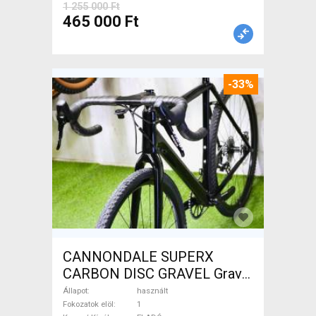
1 255 000 Ft
465 000 Ft
-33%
CANNONDALE SUPERX
CARBON DISC GRAVEL Gravel
/ CX tárcsafék használt
Állapot
használt
ELADÓ
Fokozatok elöl
1