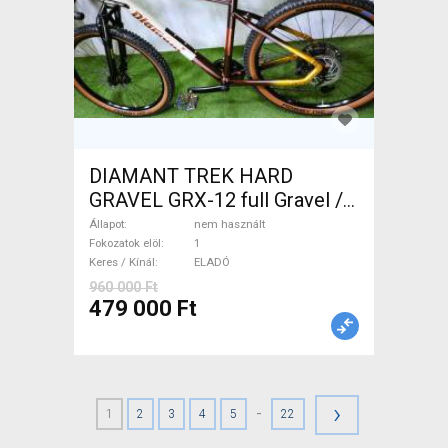
DIAMANT TREK HARD
GRAVEL GRX-12 full Gravel /
CX tárcsafék nem használt
Állapot
nem használt
ELADÓ
Fokozatok elöl
1
Keres / Kínál
ELADÓ
960 000 Ft
479 000 Ft
›
-
1
2
3
4
5
22