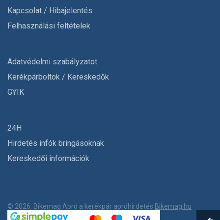
Kapcsolat / Hibajelentés
Felhasználási feltételek
Adatvédelmi szabályzatot
Kerékpárboltok / Kereskedők
GYIK
24H
Hirdetés infók bringásoknak
Kereskedői információk
© 2026, Bikemag Apró a kerékpár apróhirdetés
Bikemag.hu