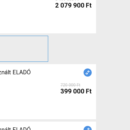
2 079 900 Ft
znált ELADÓ
720 000 Ft
399 000 Ft
MIC Országúti használt ELADÓ