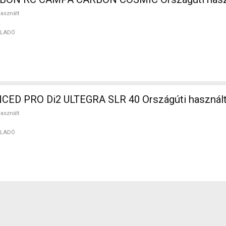
asznált
ELADÓ
ED PRO Di2 ULTEGRA SLR 40 Országúti használ
asznált
ELADÓ