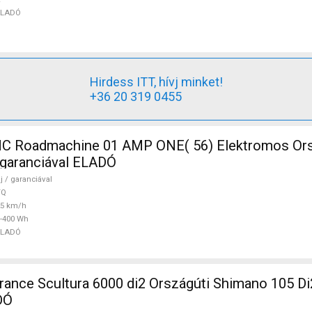
ELADÓ
Hirdess ITT, hívj minket!
+36 20 319 0455
 Roadmachine 01 AMP ONE( 56) Elektromos Ors
/ garanciával ELADÓ
j / garanciával
TQ
25 km/h
-400 Wh
ELADÓ
nce Scultura 6000 di2 Országúti Shimano 105 Di
DÓ