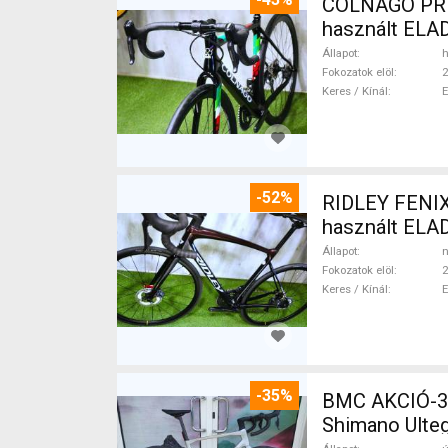
COLNAGO PRESTIGE 
használt ELA
Állapot
h
Fokozatok elöl
2
Keres / Kínál
-52%
RIDLEY FENIX
használt ELA
Állapot
n
Fokozatok elöl
2
Keres / Kínál
-35%
BMC AKCIÓ-35
Shimano Ulteg