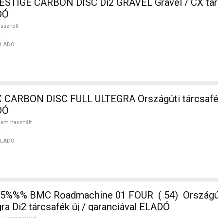
CARBON DISC Di2 GRAVEL Gravel / CX tárcsafék
DÓ
asznált
ELADÓ
 CARBON DISC FULL ULTEGRA Országúti tárcsaf
DÓ
em használt
ELADÓ
%%% BMC Roadmachine 01 FOUR ( 54) Országúti,
ra Di2 tárcsafék új / garanciával ELADÓ