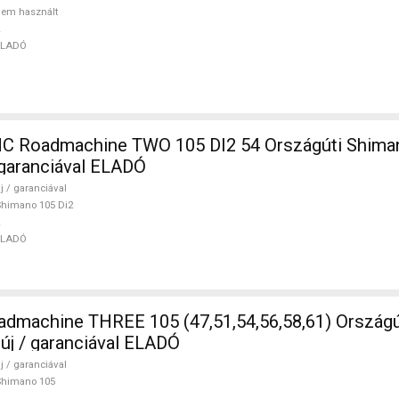
em használt
ELADÓ
 Roadmachine TWO 105 DI2 54 Országúti Shiman
/ garanciával ELADÓ
j / garanciával
himano 105 Di2
ELADÓ
5 (47,51,54,56,58,61) Országúti Shimano
 új / garanciával ELADÓ
j / garanciával
Shimano 105