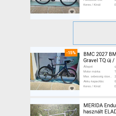
Keres / Kínál
-15%
BMC 2027 BMC
Gravel TQ új 
Állapot
ú
Motor márka
Max. sebesség rásegítéssel
Akku kapacitás
0
Keres / Kínál
MERIDA Endura
használt ELA