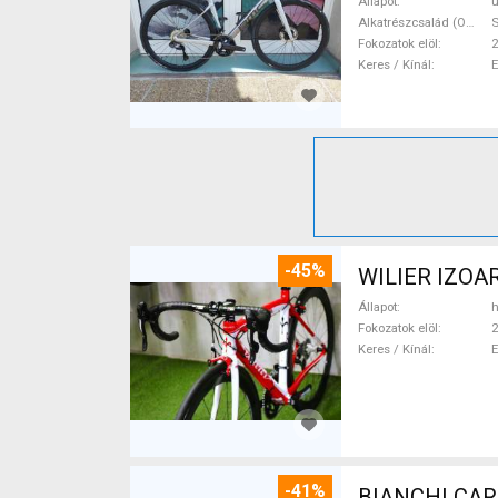
Állapot
ú
Alkatrészcsalád (Outi)
S
Fokozatok elöl
2
Keres / Kínál
-45%
WILIER IZOAR
Állapot
h
Fokozatok elöl
2
Keres / Kínál
-41%