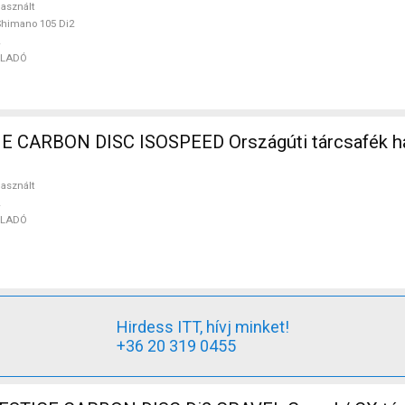
asznált
himano 105 Di2
ELADÓ
CARBON DISC ISOSPEED Országúti tárcsafék ha
asznált
ELADÓ
Hirdess ITT, hívj minket!
+36 20 319 0455