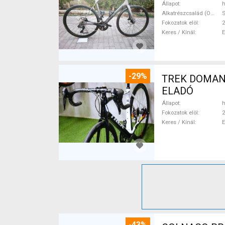
Állapot
h
Alkatrészcsalád (Outi)
S
Fokozatok elöl
2
Keres / Kínál
-29%
TREK DOMANE 
ELADÓ
Állapot
h
Fokozatok elöl
2
Keres / Kínál
-43%