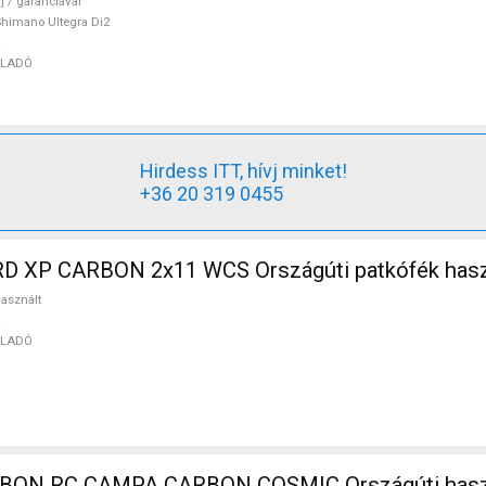
j / garanciával
himano Ultegra Di2
ELADÓ
Hirdess ITT, hívj minket!
+36 20 319 0455
D XP CARBON 2x11 WCS Országúti patkófék has
asznált
ELADÓ
BIANCHI CARBON RC CAMPA CARBON COS