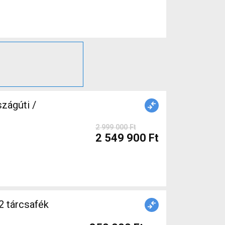
zágúti /
2 999 000 Ft
2 549 900 Ft
2 tárcsafék