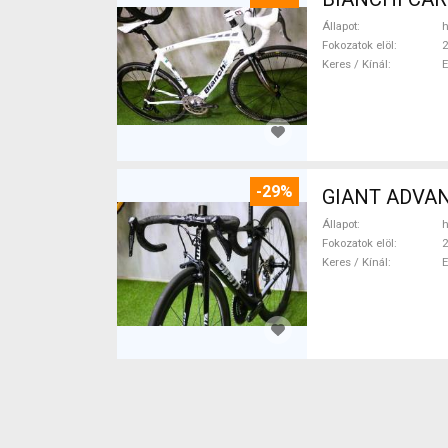
Állapot
h
Fokozatok elöl
2
Keres / Kínál
-29%
GIANT ADVANC
Állapot
h
Fokozatok elöl
2
Keres / Kínál