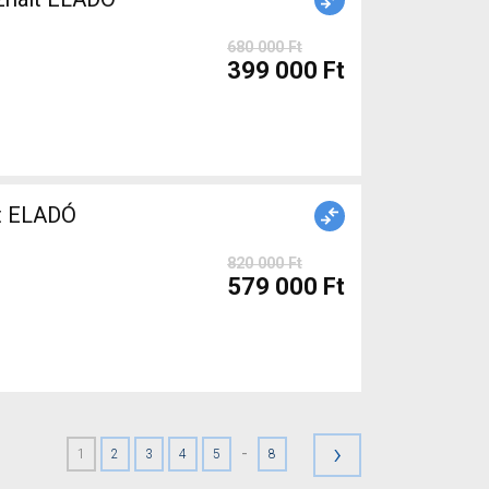
680 000 Ft
399 000 Ft
t ELADÓ
820 000 Ft
579 000 Ft
›
-
1
2
3
4
5
8