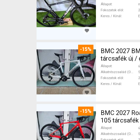
Állapot
n
Fokozatok elöl
2
Keres / Kínál
-15%
BMC 2027 BMC
tárcsafék új 
Állapot
ú
Alkatrészcsalád (Outi)
S
Fokozatok elöl
2
Keres / Kínál
-15%
BMC 2027 Roadmachine THREE 10
105 tárcsafék
Állapot
ú
Alkatrészcsalád (Outi)
Fokozatok elöl
2