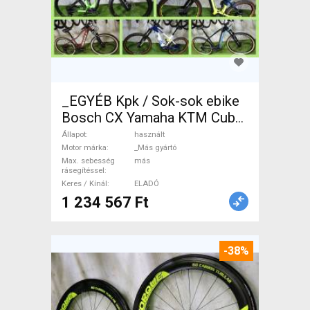
_EGYÉB Kpk / Sok-sok ebike
Bosch CX Yamaha KTM Cube
Scott Elektromos Mountain
Állapot
használt
Bike össztelós / fully _Más
Motor márka
_Más gyártó
Max. sebesség
más
gyártó használt ELADÓ
rásegítéssel
Keres / Kínál
ELADÓ
1 234 567 Ft
-38%