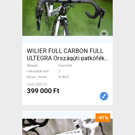
WILIER FULL CARBON FULL
ULTEGRA Országúti patkófék
használt ELADÓ
Állapot
használt
Fokozatok elöl
2
Keres / Kínál
ELADÓ
655 000 Ft
399 000 Ft
-41%