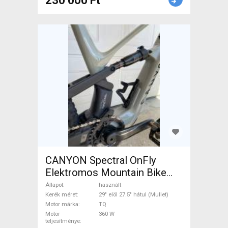
230 000 Ft
CANYON Spectral OnFly
Elektromos Mountain Bike
29" elöl 27.5" hátul (Mullet)
Állapot
használt
össztelós / fully TQ Shimano
Kerék méret
29" elöl 27.5" hátul (Mullet)
Motor márka
TQ
Deore használt ELADÓ
Motor
360 W
teljesítménye