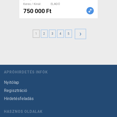
Keres / Kínál
ELADÓ
750 000 Ft
›
1
2
3
4
5
APRÓHIRDETÉS INFÓK
Nyitólap
Regisztráció
Hirdetésfeladás
HASZNOS OLDALAK