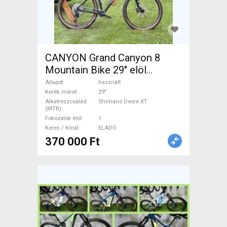
CANYON Grand Canyon 8
Mountain Bike 29" elöl
teleszkópos Shimano Deore
Állapot
használt
XT használt ELADÓ
Kerék méret
29"
Alkatrészcsalád
Shimano Deore XT
(MTB)
Fokozatok elöl
1
Keres / Kínál
ELADÓ
370 000 Ft