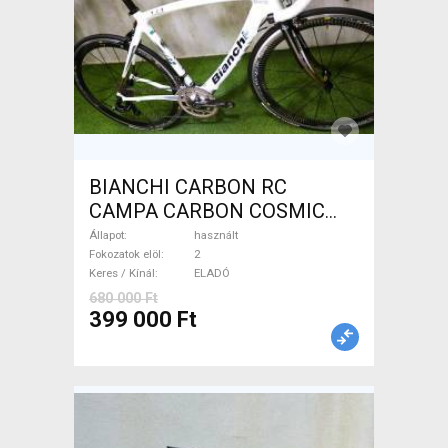
BIANCHI CARBON RC
CAMPA CARBON COSMIC
Országúti használt ELADÓ
Állapot
használt
Fokozatok elöl
2
Keres / Kínál
ELADÓ
680 000 Ft
399 000 Ft