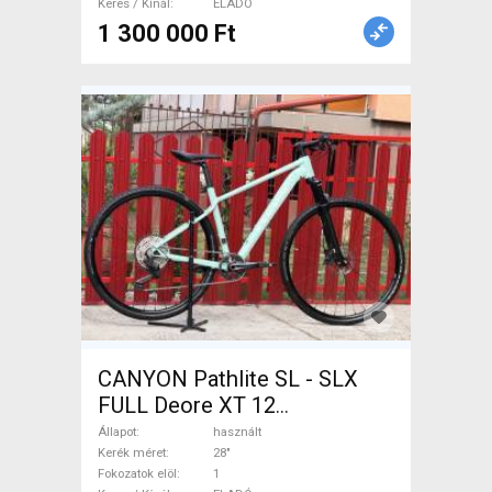
Keres / Kínál
ELADÓ
1 300 000 Ft
CANYON Pathlite SL - SLX
FULL Deore XT 12
Trekking/cross tárcsafék
Állapot
használt
használt ELADÓ
Kerék méret
28"
Fokozatok elöl
1