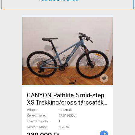
CANYON Pathlite 5 mid-step
XS Trekking/cross tárcsafék
használt ELADÓ
Állapot
használt
Kerék méret
27.5" (650b)
Fokozatok elöl
1
Keres / Kínál
ELADÓ