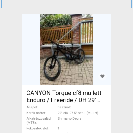
CANYON Torque cf8 mullett
Enduro / Freeride / DH 29"
elöl 27.5" hátul (Mullet)
Állapot
használt
Shimano Deore használt
Kerék méret
29" elöl 27.5" hátul (Mullet)
Alkatrészcsalád
Shimano Deore
ELADÓ
(MTB)
Fokozatok elöl
1