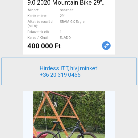
9.0 2020 Mountain Bike 29"
elöl teleszkópos SRAM GX
Állapot
használt
Eagle használt ELADÓ
Kerék méret
29"
Alkatrészcsalád
SRAM GX Eagle
(MTB)
Fokozatok elöl
1
Keres / Kínál
ELADÓ
400 000 Ft
Hirdess ITT, hívj minket!
+36 20 319 0455