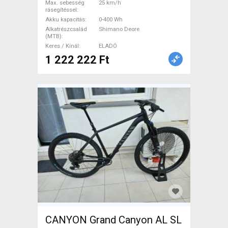
Max. sebesség
25 km/h
rásegítéssel
Akku kapacitás
0-400 Wh
Alkatrészcsalád
Shimano Deore
(MTB)
Keres / Kínál
ELADÓ
1 222 222 Ft
CANYON Grand Canyon AL SL