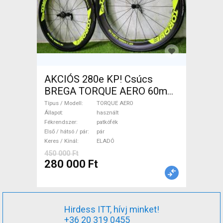
AKCIÓS 280e KP! Csúcs
BREGA TORQUE AERO 60mm
CARBON Carbon agyak
Típus / Modell
TORQUE AERO
-1.430gr! TORQUE AERO
Állapot
használt
Fékrendszer
patkófék
Országúti / Gravel / Triatlon
Első / hátsó / pár
pár
Alkatrész, Országúti Kerék /
Keres / Kínál
ELADÓ
Felni / Gumi használt ELADÓ
450 000 Ft
280 000 Ft
Hirdess ITT, hívj minket!
+36 20 319 0455