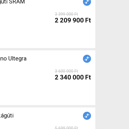
gúti SRAM
3 399 000 Ft
2 209 900 Ft
no Ultegra
3 600 000 Ft
2 340 000 Ft
ágúti
5 699 000 Ft