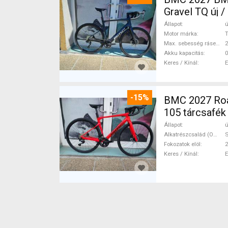
Gravel TQ új 
Állapot
ú
Motor márka
Max. sebesség rásegítéssel
Akku kapacitás
0
Keres / Kínál
-15%
BMC 2027 Roadmachine THREE 10
105 tárcsafék
Állapot
ú
Alkatrészcsalád (Outi)
Fokozatok elöl
2
Keres / Kínál