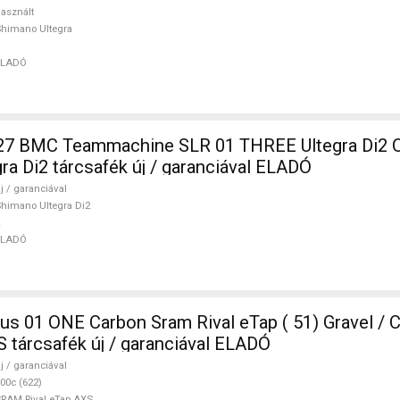
asznált
himano Ultegra
ELADÓ
 BMC Teammachine SLR 01 THREE Ultegra Di2 O
ra Di2 tárcsafék új / garanciával ELADÓ
j / garanciával
himano Ultegra Di2
ELADÓ
ONE Carbon Sram Rival eTap ( 51) Gravel / CX SRAM
S tárcsafék új / garanciával ELADÓ
j / garanciával
00c (622)
RAM Rival eTap AXS