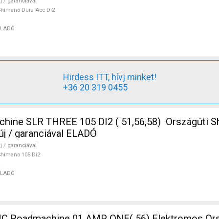
j / garanciával
himano Dura Ace Di2
ELADÓ
Hirdess ITT, hívj minket!
+36 20 319 0455
ine SLR THREE 105 DI2 ( 51,56,58) Országúti S
új / garanciával ELADÓ
j / garanciával
himano 105 Di2
ELADÓ
 Roadmachine 01 AMP ONE( 56) Elektromos Ors