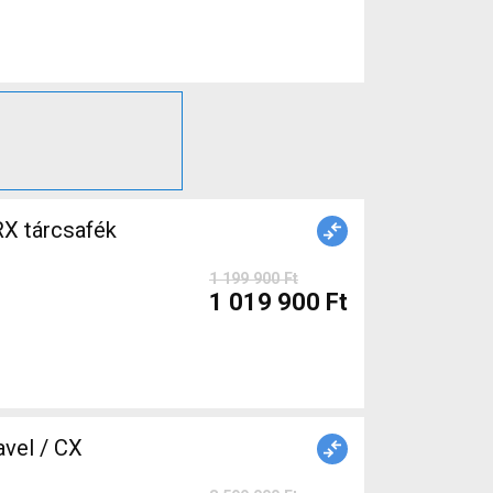
X tárcsafék
1 199 900 Ft
1 019 900 Ft