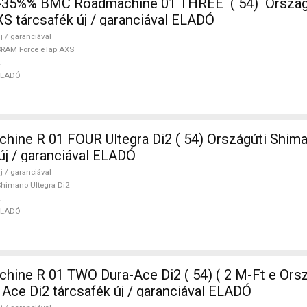
-35%% BMC Roadmachine 01 THREE ( 54) Orszá
S tárcsafék új / garanciával ELADÓ
j / garanciával
RAM Force eTap AXS
ELADÓ
ne R 01 FOUR Ultegra Di2 ( 54) Országúti Shima
új / garanciával ELADÓ
j / garanciával
himano Ultegra Di2
ELADÓ
ine R 01 TWO Dura-Ace Di2 ( 54) ( 2 M-Ft e Orsz
Ace Di2 tárcsafék új / garanciával ELADÓ