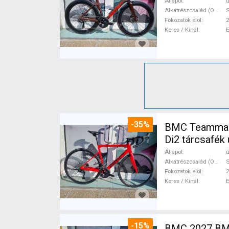
Állapot
ú
Alkatrészcsalád (Outi)
S
Fokozatok elöl
2
Keres / Kínál
-35%
BMC Teammach
Di2 tárcsafék 
Állapot
ú
Alkatrészcsalád (Outi)
S
Fokozatok elöl
2
Keres / Kínál
-15%
BMC 2027 BMC