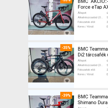
BMC AKCIÓ::
Force eTap AX
Állapot
ú
Alkatrészcsalád (Outi)
S
Fokozatok elöl
2
Keres / Kínál
-35%
BMC Teammachi
Di2 tárcsafék 
Állapot
ú
Alkatrészcsalád (Outi)
S
Fokozatok elöl
2
Keres / Kínál
-39%
BMC Teammach
Shimano Dura 