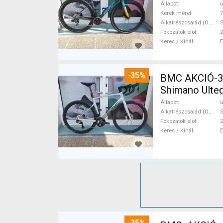
Állapot
ú
Kerék méret
7
Alkatrészcsalád (Outi)
S
Fokozatok elöl
2
Keres / Kínál
-35%
BMC AKCIÓ-35
Shimano Ulteg
Állapot
ú
Alkatrészcsalád (Outi)
S
Fokozatok elöl
2
Keres / Kínál
-35%