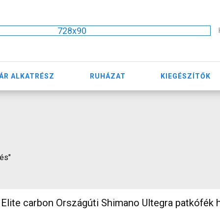
728x90
ÁR ALKATRÉSZ
RUHÁZAT
KIEGÉSZÍTŐK
lés"
ite carbon Országúti Shimano Ultegra patkófék h