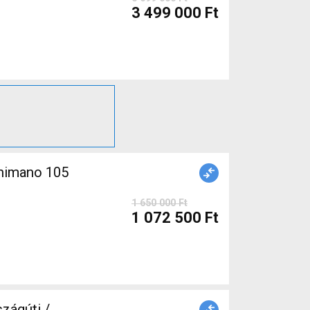
3 499 000 Ft
himano 105
1 650 000 Ft
1 072 500 Ft
zágúti /