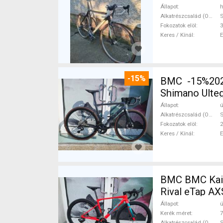
Állapot
h
Alkatrészcsalád (Outi)
S
Fokozatok elöl
3
Keres / Kínál
-15%
BMC -15%2027
Shimano Ulteg
Állapot
ú
Alkatrészcsalád (Outi)
S
Fokozatok elöl
2
Keres / Kínál
BMC BMC Kaius 01 
Rival eTap AX
Állapot
ú
Kerék méret
7
Alkatrészcsalád (Outi)
S