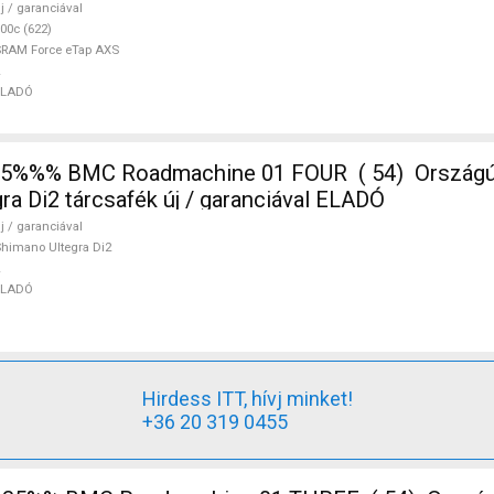
j / garanciával
00c (622)
RAM Force eTap AXS
ELADÓ
%%% BMC Roadmachine 01 FOUR ( 54) Országúti,
ra Di2 tárcsafék új / garanciával ELADÓ
j / garanciával
himano Ultegra Di2
ELADÓ
Hirdess ITT, hívj minket!
+36 20 319 0455