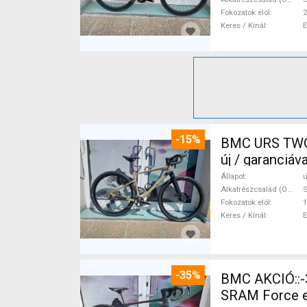
Fokozatok elöl
2
Keres / Kínál
-15%
BMC URS TWO 
új / garanciá
Állapot
ú
Alkatrészcsalád (Outi)
Fokozatok elöl
1
Keres / Kínál
-35%
BMC AKCIÓ::-35%%::BMC Kaius 01 TWO Sram Force eTap(54 Gravel / CX
SRAM Force eT