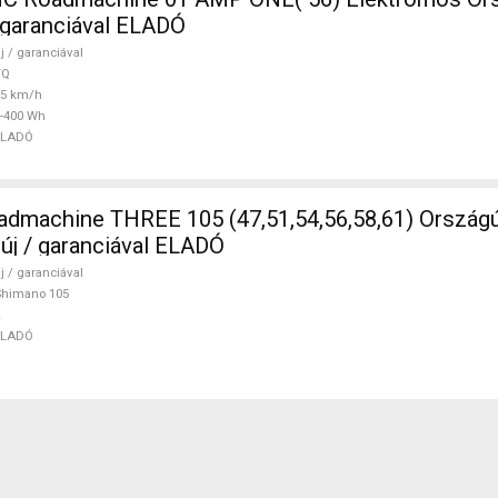
/ garanciával ELADÓ
j / garanciával
TQ
25 km/h
-400 Wh
ELADÓ
5 (47,51,54,56,58,61) Országúti Shimano
 új / garanciával ELADÓ
j / garanciával
Shimano 105
ELADÓ