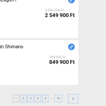
2 999 000 Ft
2 549 900 Ft
999 900 Ft
849 900 Ft
›
-
1
2
3
4
5
74