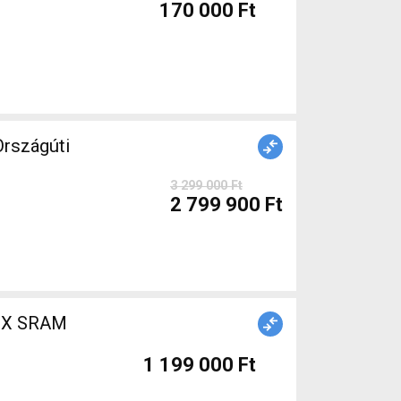
170 000 Ft
rszágúti
3 299 000 Ft
2 799 900 Ft
1 199 000 Ft