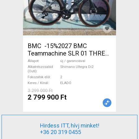
BMC -15%2027 BMC
Teammachine SLR 01 THREE
Ultegra Di2 Országúti
Állapot
új / garanciával
Shimano Ultegra Di2 tárcsafék
Alkatrészcsalád
Shimano Ultegra Di2
(Outi)
új / garanciával ELADÓ
Fokozatok elöl
2
Keres / Kínál
ELADÓ
3 299 000 Ft
2 799 900 Ft
Hirdess ITT, hívj minket!
+36 20 319 0455