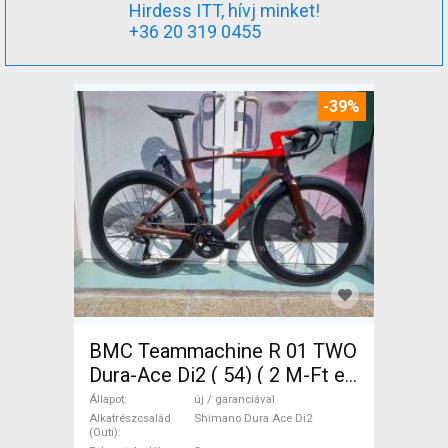
Hirdess ITT, hívj minket!
+36 20 319 0455
-39%
BMC Teammachine R 01 TWO
Dura-Ace Di2 ( 54) ( 2 M-Ft e
Országúti Shimano Dura Ace
Állapot
új / garanciával
Di2 tárcsafék új / garanciával
Alkatrészcsalád
Shimano Dura Ace Di2
(Outi)
ELADÓ