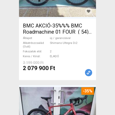
BMC AKCIÓ-35%%% BMC
Roadmachine 01 FOUR ( 54)
Országúti, Triatlon Shimano
Állapot
új / garanciával
Ultegra Di2 tárcsafék új /
Alkatrészcsalád
Shimano Ultegra Di2
(Outi)
garanciával ELADÓ
Fokozatok elöl
2
Keres / Kínál
ELADÓ
3 199 000 Ft
2 079 900 Ft
-35%