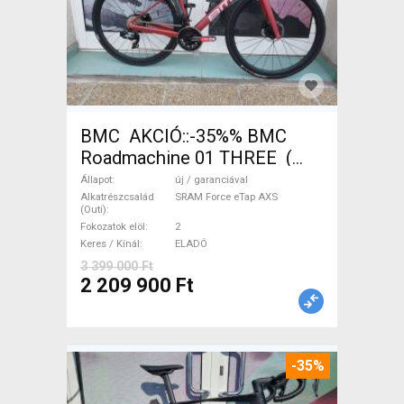
BMC AKCIÓ::-35%% BMC
Roadmachine 01 THREE (
54) Országúti SRAM Force
Állapot
új / garanciával
eTap AXS tárcsafék új /
Alkatrészcsalád
SRAM Force eTap AXS
(Outi)
garanciával ELADÓ
Fokozatok elöl
2
Keres / Kínál
ELADÓ
3 399 000 Ft
2 209 900 Ft
-35%