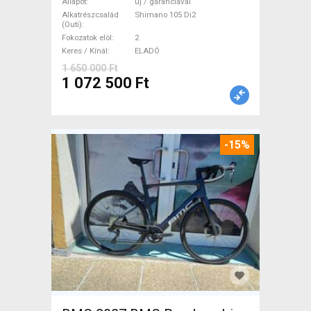
Országúti Shimano 105 Di2
Állapot
új / garanciával
tárcsafék új / garanciával
Alkatrészcsalád
Shimano 105 Di2
(Outi)
ELADÓ
Fokozatok elöl
2
Keres / Kínál
ELADÓ
1 650 000 Ft
1 072 500 Ft
-15%