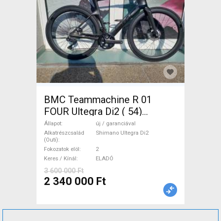
BMC Teammachine R 01
FOUR Ultegra Di2 ( 54)
Országúti Shimano Ultegra
Állapot
új / garanciával
Di2 tárcsafék új / garanciával
Alkatrészcsalád
Shimano Ultegra Di2
(Outi)
ELADÓ
Fokozatok elöl
2
Keres / Kínál
ELADÓ
3 600 000 Ft
2 340 000 Ft