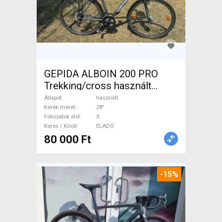
GEPIDA ALBOIN 200 PRO
Trekking/cross használt
ELADÓ
Állapot
használt
Kerék méret
28"
Fokozatok elöl
3
Keres / Kínál
ELADÓ
80 000 Ft
-15%