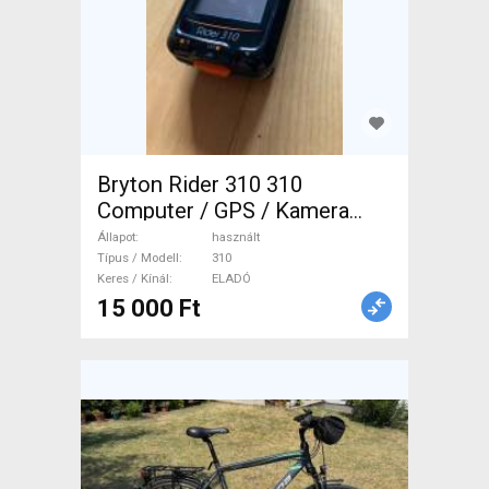
Bryton Rider 310 310
Computer / GPS / Kamera
használt ELADÓ
Állapot
használt
Típus / Modell
310
Keres / Kínál
ELADÓ
15 000 Ft