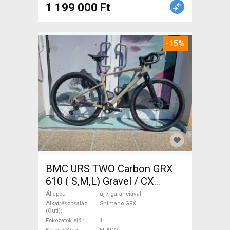
1 199 000 Ft
-15%
BMC URS TWO Carbon GRX
610 ( S,M,L) Gravel / CX
Shimano GRX tárcsafék új /
Állapot
új / garanciával
garanciával ELADÓ
Alkatrészcsalád
Shimano GRX
(Outi)
Fokozatok elöl
1