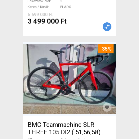
Fokozatok elöl
2
Keres / Kínál
ELADÓ
5 699 000 Ft
3 499 000 Ft
-35%
BMC Teammachine SLR
THREE 105 DI2 ( 51,56,58)