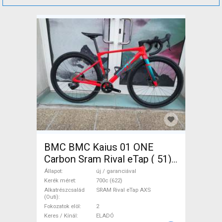
BMC BMC Kaius 01 ONE
Carbon Sram Rival eTap ( 51)
Gravel / CX SRAM Rival eTap
Állapot
új / garanciával
AXS tárcsafék új / garanciával
Kerék méret
700c (622)
Alkatrészcsalád
SRAM Rival eTap AXS
ELADÓ
(Outi)
Fokozatok elöl
2
Keres / Kínál
ELADÓ