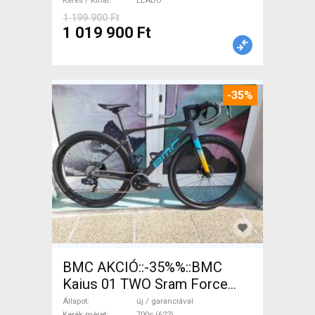
Keres / Kínál
ELADÓ
1 199 900 Ft
1 019 900 Ft
-35%
BMC AKCIÓ::-35%%::BMC
Kaius 01 TWO Sram Force
eTap(54 Gravel / CX SRAM
Állapot
új / garanciával
Kerék méret
700c (622)