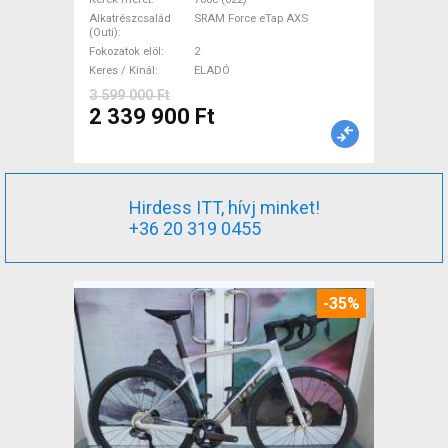
Force eTap AXS tárcsafék új /
Alkatrészcsalád
SRAM Force eTap AXS
garanciával ELADÓ
(Outi)
Fokozatok elöl
2
Keres / Kínál
ELADÓ
3 599 000 Ft
2 339 900 Ft
Hirdess ITT, hívj minket!
+36 20 319 0455
-35%