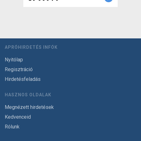
APRÓHIRDETÉS INFÓK
Nyitólap
Regisztráció
Hirdetésfeladás
HASZNOS OLDALAK
Megnézett hirdetések
Kedvenceid
Rólunk