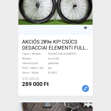
AKCIÓS 289e KP! CSÚCS
DEDACCIAI ELEMENTI FULL
CARBON 45 TUBULAR
Típus / Modell
DEDACCIAI ELEMENTI
DEDACCIAI ELEMENTI
Állapot
használt
Fékrendszer
patkófék
Országúti / Gravel / Triatlon
Első / hátsó / pár
pár
Alkatrész, Országúti Kerék /
Keres / Kínál
ELADÓ
Felni / Gumi használt ELADÓ
375 000 Ft
289 000 Ft