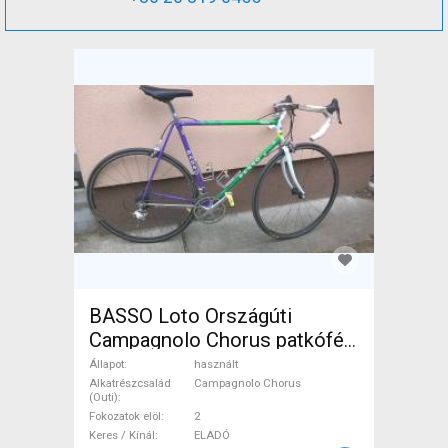
BASSO Loto Országúti
Campagnolo Chorus patkófék
használt ELADÓ
Állapot
használt
Alkatrészcsalád
Campagnolo Chorus
(Outi)
Fokozatok elöl
2
Keres / Kínál
ELADÓ