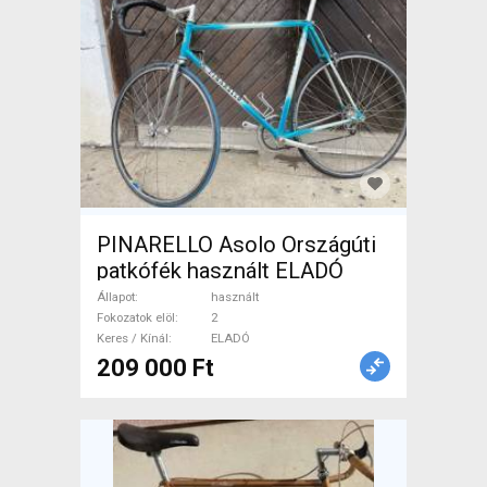
PINARELLO Asolo Országúti
patkófék használt ELADÓ
Állapot
használt
Fokozatok elöl
2
Keres / Kínál
ELADÓ
209 000 Ft