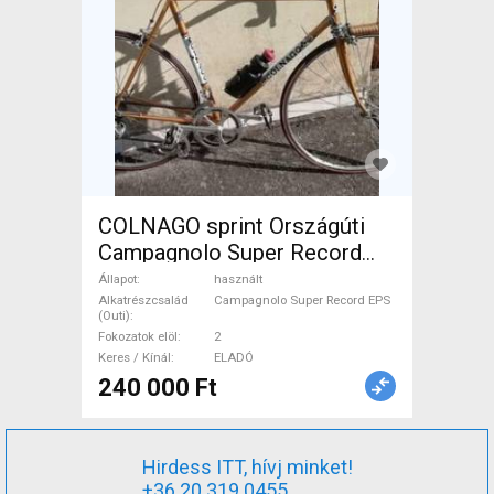
COLNAGO sprint Országúti
Campagnolo Super Record
EPS patkófék használt ELADÓ
Állapot
használt
Alkatrészcsalád
Campagnolo Super Record EPS
(Outi)
Fokozatok elöl
2
Keres / Kínál
ELADÓ
240 000 Ft
Hirdess ITT, hívj minket!
+36 20 319 0455