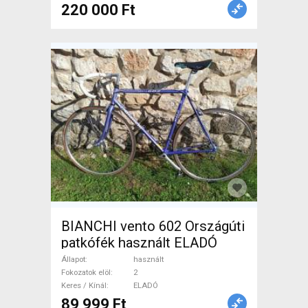
220 000 Ft
BIANCHI vento 602 Országúti
patkófék használt ELADÓ
Állapot
használt
Fokozatok elöl
2
Keres / Kínál
ELADÓ
89 999 Ft