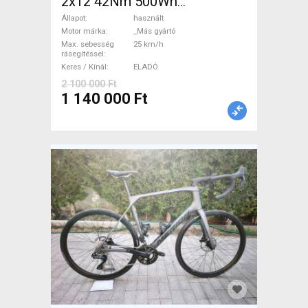
2x12 42Nm 500Wh
Elektromos Országúti / Gravel
Állapot
használt
_Más gyártó használt ELADÓ
Motor márka
_Más gyártó
Max. sebesség
25 km/h
rásegítéssel
Keres / Kínál
ELADÓ
2 100 000 Ft
1 140 000 Ft