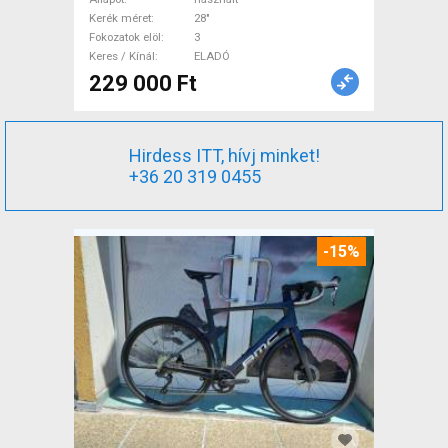
Kerék méret
28"
Fokozatok elöl
3
Keres / Kínál
ELADÓ
229 000 Ft
Hirdess ITT, hívj minket!
+36 20 319 0455
-15%