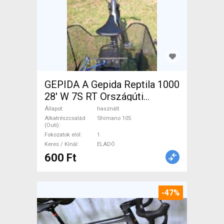
GEPIDA A Gepida Reptila 1000
28' W 7S RT Országúti
Shimano 105 használt ELADÓ
Állapot
használt
Alkatrészcsalád
Shimano 105
(Outi)
Fokozatok elöl
1
Keres / Kínál
ELADÓ
600 Ft
-47%