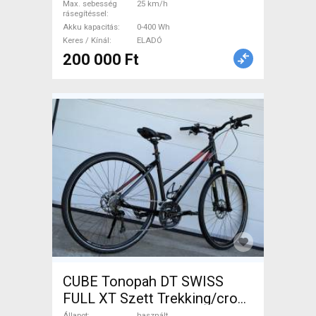
Max. sebesség
25 km/h
rásegítéssel
Akku kapacitás
0-400 Wh
Keres / Kínál
ELADÓ
200 000 Ft
CUBE Tonopah DT SWISS
FULL XT Szett Trekking/cross
tárcsafék használt ELADÓ
Állapot
használt