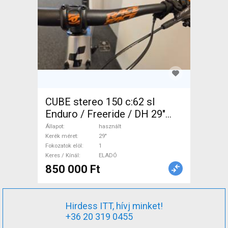
CUBE stereo 150 c:62 sl
Enduro / Freeride / DH 29"
használt ELADÓ
Állapot
használt
Kerék méret
29"
Fokozatok elöl
1
Keres / Kínál
ELADÓ
850 000 Ft
Hirdess ITT, hívj minket!
+36 20 319 0455