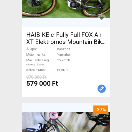
HAIBIKE e-Fully Full FOX Air
XT Elektromos Mountain Bike
össztelós / fully Yamaha
Állapot
használt
használt ELADÓ
Motor márka
Yamaha
Max. sebesség
25 km/h
rásegítéssel
Keres / Kínál
ELADÓ
970 000 Ft
579 000 Ft
-37%