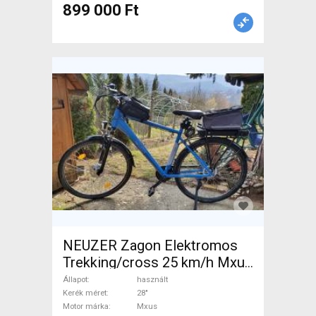
899 000 Ft
NEUZER Zagon Elektromos
Trekking/cross 25 km/h Mxus
0-400 Wh használt ELADÓ
Állapot
használt
Kerék méret
28"
Motor márka
Mxus