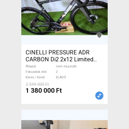
CINELLI PRESSURE ADR
CARBON Di2 2x12 Limited
1of50 0km ÚJ! Országúti
Állapot
nem használt
tárcsafék nem használt
Fokozatok elöl
2
Keres / Kínál
ELADÓ
ELADÓ
2 599 000 Ft
1 380 000 Ft