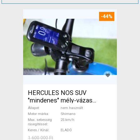
-44%
HERCULES NOS SUV
"mindenes" mély-vázas
Elektromos Trekking/cross
Állapot
nem használt
25 km/h Shimano nem
Motor márka
Shimano
Max. sebesség
25 km/h
használt ELADÓ
rásegítéssel
Keres / Kínál
ELADÓ
1 600 000 Ft