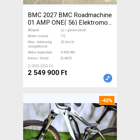
BMC 2027 BMC Roadmachine
01 AMP ONE( 56) Elektromos
Országúti / Gravel TQ új /
Állapot
új / garanciával
garanciával ELADÓ
Motor márka
TQ
Max. sebesség
25 km/h
rásegítéssel
Akku kapacitás
0-400 Wh
Keres / Kínál
ELADÓ
2 999 000 Ft
2 549 900 Ft
-40%