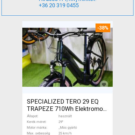
+36 20 319 0455
-38%
SPECIALIZED TERO 29 EQ
TRAPEZE 710Wh Elektromos
Trekking/cross 25 km/h _Más
Állapot
használt
gyártó 700 + Wh használt
Kerék méret
29"
Motor márka
_Más gyártó
ELADÓ
Max. sebesség
25 km/h