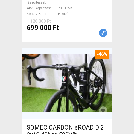
rásegítéssel
Akku kapacitás
700 + Wh
Keres / Kínál
ELADÓ
1 120 000 Ft
699 000 Ft
-46%
SOMEC CARBON eROAD Di2