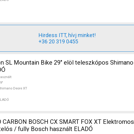
Hirdess ITT, hívj minket!
+36 20 319 0455
n SL Mountain Bike 29" elöl teleszkópos Shiman
DÓ
asznált
9"
Shimano Deore XT
ELADÓ
 CARBON BOSCH CX SMART FOX XT Elektromos
telós / fully Bosch használt ELADÓ