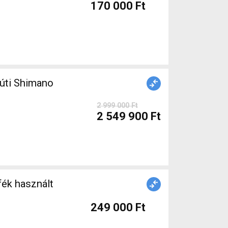
170 000 Ft
úti Shimano
2 999 000 Ft
2 549 900 Ft
ék használt
249 000 Ft