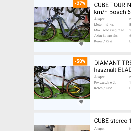
-27%
CUBE TOURIN
km/h Bosch 6
Állapot
h
Motor márka
Max. sebesség rásegítéssel
Akku kapacitás
6
Keres / Kínál
-50%
DIAMANT TREK
használt ELA
Állapot
n
Fokozatok elöl
1
Keres / Kínál
CUBE stereo 1
Állapot
h