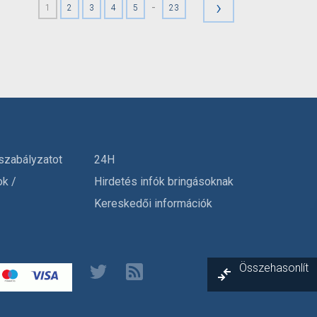
›
-
1
2
3
4
5
23
szabályzatot
24H
ok /
Hirdetés infók bringásoknak
Kereskedői információk
Összehasonlít