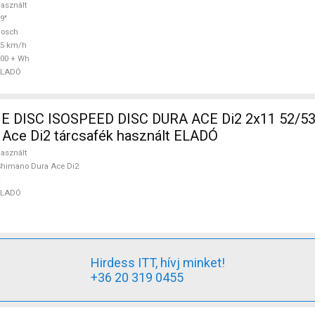
asznált
9"
Bosch
25 km/h
00 + Wh
ELADÓ
DISC ISOSPEED DISC DURA ACE Di2 2x11 52/53 
Ace Di2 tárcsafék használt ELADÓ
asznált
himano Dura Ace Di2
ELADÓ
Hirdess ITT, hívj minket!
+36 20 319 0455