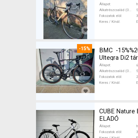
Állapot
h
Alkatrészcsalád (Outi)
S
Fokozatok elöl
3
Keres / Kínál
-15%
BMC -15%%202
Ultegra Di2 tá
Állapot
ú
Alkatrészcsalád (Outi)
S
Fokozatok elöl
2
Keres / Kínál
CUBE Nature 
ELADÓ
Állapot
h
Fokozatok elöl
3
Keres / Kínál