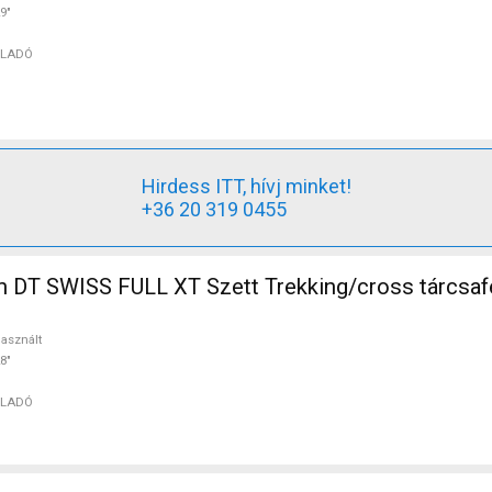
9"
ELADÓ
Hirdess ITT, hívj minket!
+36 20 319 0455
 DT SWISS FULL XT Szett Trekking/cross tárcsaf
asznált
8"
ELADÓ