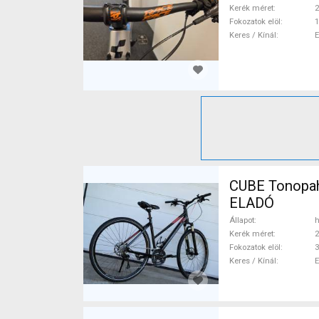
Kerék méret
2
Fokozatok elöl
1
Keres / Kínál
CUBE Tonopah
ELADÓ
Állapot
h
Kerék méret
2
Fokozatok elöl
3
Keres / Kínál