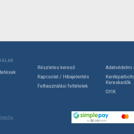
DALAK
Részletes kereső
Adatvédelmi 
detések
Kapcsolat / Hibajelentés
Kerékpárbolt
Kereskedők
Felhasználási feltételek
GYIK
mag.hu