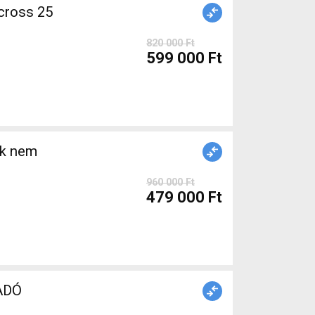
cross 25
820 000 Ft
599 000 Ft
ék nem
960 000 Ft
479 000 Ft
LADÓ