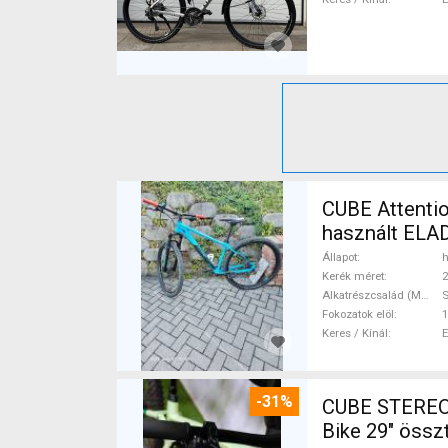
CUBE Attentio
használt ELA
Állapot
h
Kerék méret
2
Alkatrészcsalád (MTB)
Fokozatok elöl
1
Keres / Kínál
-31%
CUBE STEREO
Bike 29" össz