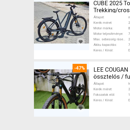
CUBE 2025 Top Cube ebikeBosch5gen 100-120n
Trekking/cro
Állapot
n
Kerék méret
2
Motor márka
Motor teljesítménye
Max. sebesség rásegítéssel
Akku kapacitás
7
Keres / Kínál
-47%
LEE COUGAN CARBON 29 FOX KASHIMA X
össztelós / f
Állapot
h
Kerék méret
2
Fokozatok elöl
1
Keres / Kínál