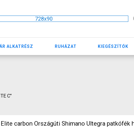
728x90
ÁR ALKATRÉSZ
RUHÁZAT
KIEGÉSZÍTŐK
ITE C"
ite carbon Országúti Shimano Ultegra patkófék h