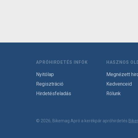
APRÓHIRDETÉS INFÓK
HASZNOS OL
Nyitólap
Megnézett hir
Regisztráció
Kedvenceid
Hirdetésfeladás
Rólunk
© 2026, Bikemag Apró a kerékpár apróhirdetés
Bike