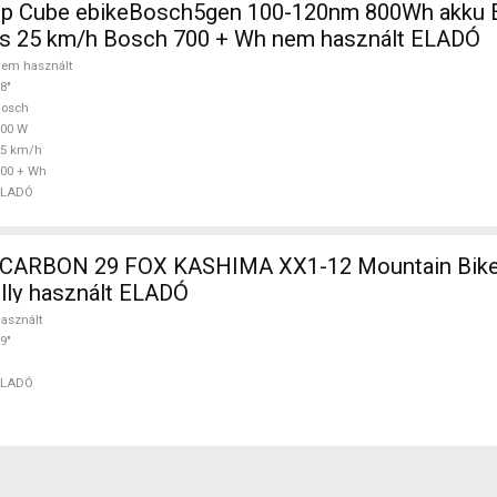
m 800Wh akku Elektromos
ss 25 km/h Bosch 700 + Wh nem használt ELADÓ
em használt
8"
Bosch
700 W
25 km/h
00 + Wh
ELADÓ
X1-12 Mountain Bike 29"
ully használt ELADÓ
asznált
9"
ELADÓ