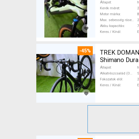
Állapot
h
Kerék méret
2
Motor márka
Max. sebesség rásegítéssel
Akku kapacitás
7
Keres / Kínál
-45%
TREK DOMANE 
Shimano Dura 
Állapot
h
Alkatrészcsalád (Outi)
S
Fokozatok elöl
2
Keres / Kínál