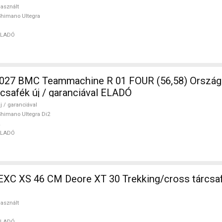
asznált
himano Ultegra
ELADÓ
7 BMC Teammachine R 01 FOUR (56,58) Ország
rcsafék új / garanciával ELADÓ
j / garanciával
himano Ultegra Di2
ELADÓ
EXC XS 46 CM Deore XT 30 Trekking/cross tárcsaf
asznált
ELADÓ