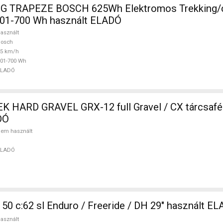
G TRAPEZE BOSCH 625Wh Elektromos Trekking/
01-700 Wh használt ELADÓ
asznált
Bosch
25 km/h
01-700 Wh
ELADÓ
 HARD GRAVEL GRX-12 full Gravel / CX tárcsaf
DÓ
em használt
ELADÓ
50 c:62 sl Enduro / Freeride / DH 29" használt E
asznált