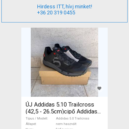
Hirdess ITT, hívj minket!
+36 20 319 0455
ÚJ Addidas 5.10 Trailcross
(42,5 - 26.5cm)cipő Addidas
5.0 Trailcross Cipő / Zokni /
Típus / Modell
Addidas 5.0 Trailcross
Kamásli 42,5 MTB, Gravel nem
Állapot
nem használt