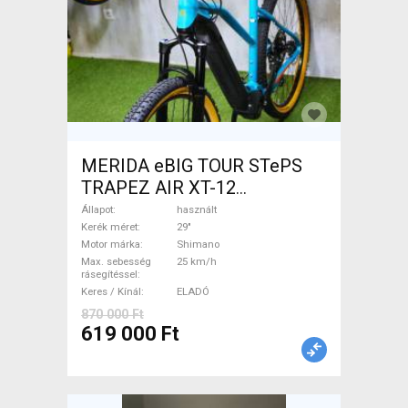
MERIDA eBIG TOUR STePS
TRAPEZ AIR XT-12
Elektromos Mountain Bike
Állapot
használt
29" elöl teleszkópos Shimano
Kerék méret
29"
Motor márka
Shimano
használt ELADÓ
Max. sebesség
25 km/h
rásegítéssel
Keres / Kínál
ELADÓ
870 000 Ft
619 000 Ft