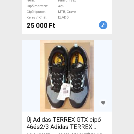
Nem
férfi/unisex
használt férfi/unisex ELADÓ
Cipő méretek
42,5
Cipő típusok
MTB, Gravel
Keres / Kínál
ELADÓ
25 000 Ft
Új Adidas TERREX GTX cipő
46és2/3 Adidas TERREX