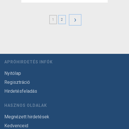
›
1
2
APRÓHIRDETÉS INFÓK
Nyitólap
Regisztráció
Hirdetésfeladás
HASZNOS OLDALAK
Megnézett hirdetések
Kedvenceid