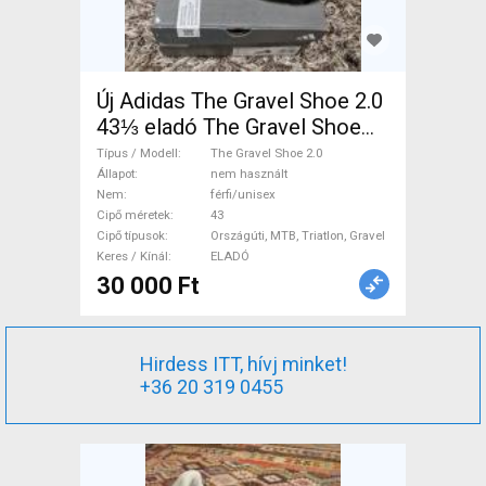
Új Adidas The Gravel Shoe 2.0
43⅓ eladó The Gravel Shoe
2.0 Cipő / Zokni / Kamásli 43
Típus / Modell
The Gravel Shoe 2.0
Országúti, MTB, Triatlon,
Állapot
nem használt
Nem
férfi/unisex
Gravel nem használt
Cipő méretek
43
férfi/unisex ELADÓ
Cipő típusok
Országúti, MTB, Triatlon, Gravel
Keres / Kínál
ELADÓ
30 000 Ft
Hirdess ITT, hívj minket!
+36 20 319 0455