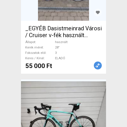
_EGYÉB Dasistmeinrad Városi
/ Cruiser v-fék használt
ELADÓ
Állapot
használt
Kerék méret
28"
Fokozatok elöl
3
Keres / Kínál
ELADÓ
55 000 Ft