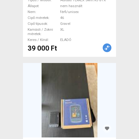
Swift R3 GTX Cipő / Zokni /
Típus / Modell
Adidas TERREX Swift R3 GTX
Kamásli 46 Gravel XL nem
Állapot
nem használt
Nem
férfi/unisex
használt férfi/unisex ELADÓ
Cipő méretek
46
Cipő típusok
Gravel
Kamásli / Zokni
XL
méretek
Keres / Kínál
ELADÓ
39 000 Ft