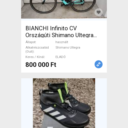
BIANCHI Infinito CV
Országúti Shimano Ultegra
használt ELADÓ
Állapot
használt
Alkatrészcsalád
Shimano Ultegra
(Outi)
Keres / Kínál
ELADÓ
800 000 Ft