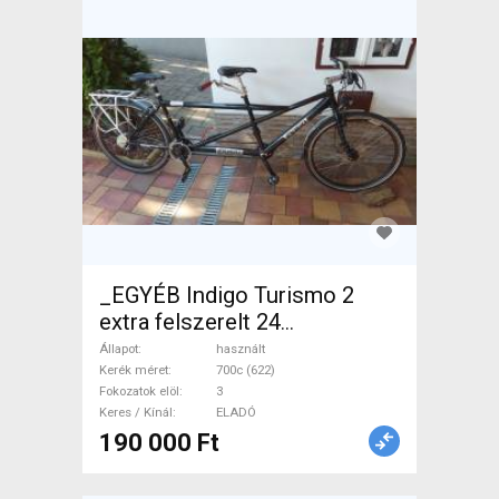
_EGYÉB Indigo Turismo 2
extra felszerelt 24
sebesseges Tandem használt
Állapot
használt
ELADÓ
Kerék méret
700c (622)
Fokozatok elöl
3
Keres / Kínál
ELADÓ
190 000 Ft