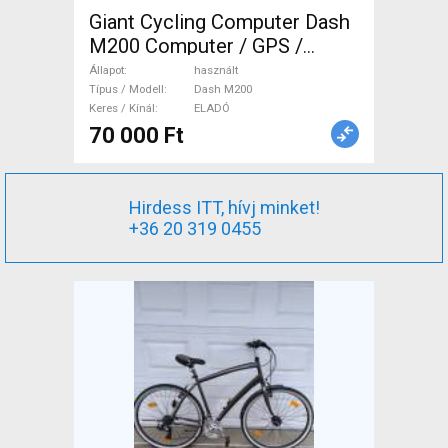
Giant Cycling Computer Dash
M200 Computer / GPS /
Kamera használt ELADÓ
Állapot
használt
Típus / Modell
Dash M200
Keres / Kínál
ELADÓ
70 000 Ft
Hirdess ITT, hívj minket!
+36 20 319 0455