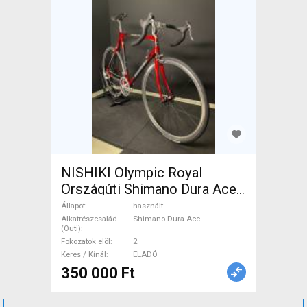
NISHIKI Olympic Royal
Országúti Shimano Dura Ace
patkófék használt ELADÓ
Állapot
használt
Alkatrészcsalád
Shimano Dura Ace
(Outi)
Fokozatok elöl
2
Keres / Kínál
ELADÓ
350 000 Ft