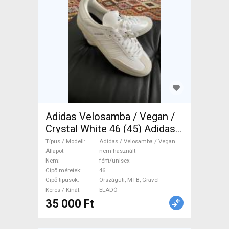
Adidas Velosamba / Vegan /
Crystal White 46 (45) Adidas /
Velosamba / Vegan Cipő /
Típus / Modell
Adidas / Velosamba / Vegan
Zokni / Kamásli 46 Országúti,
Állapot
nem használt
Nem
férfi/unisex
MTB, Gravel nem használt
Cipő méretek
46
férfi/unisex ELADÓ
Cipő típusok
Országúti, MTB, Gravel
Keres / Kínál
ELADÓ
35 000 Ft