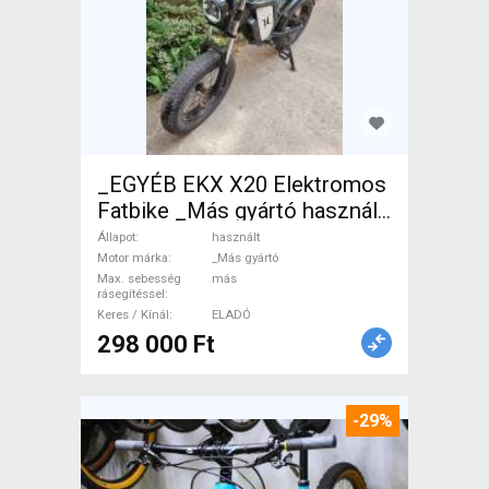
_EGYÉB EKX X20 Elektromos
Fatbike _Más gyártó használt
ELADÓ
Állapot
használt
Motor márka
_Más gyártó
Max. sebesség
más
rásegítéssel
Keres / Kínál
ELADÓ
298 000 Ft
-29%