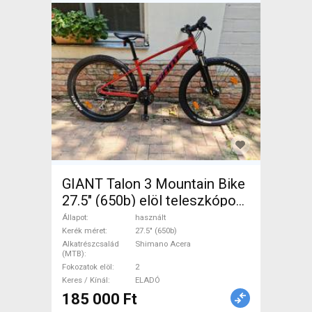
GIANT Talon 3 Mountain Bike
27.5" (650b) elöl teleszkópos
Shimano Acera használt
Állapot
használt
ELADÓ
Kerék méret
27.5" (650b)
Alkatrészcsalád
Shimano Acera
(MTB)
Fokozatok elöl
2
Keres / Kínál
ELADÓ
185 000 Ft