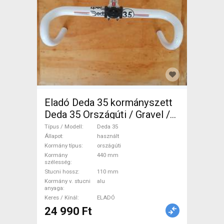
Eladó Deda 35 kormányszett
Deda 35 Országúti / Gravel /
Triatlon Alkatrész, Országúti
Típus / Modell
Deda 35
Kormány / Stucni / Bandázs
Állapot
használt
Kormány típus
országúti
használt ELADÓ
Kormány
440 mm
szélesség
Stucni hossz
110 mm
Kormány v. stucni
alu
anyaga
Keres / Kínál
ELADÓ
24 990 Ft