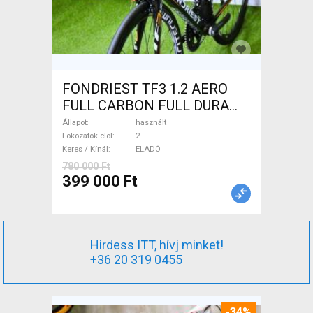
FONDRIEST TF3 1.2 AERO
FULL CARBON FULL DURA
ACE Országúti patkófék
Állapot
használt
használt ELADÓ
Fokozatok elöl
2
Keres / Kínál
ELADÓ
780 000 Ft
399 000 Ft
Hirdess ITT, hívj minket!
+36 20 319 0455
-34%