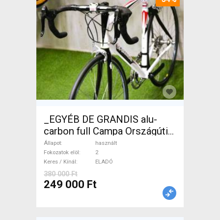
_EGYÉB DE GRANDIS alu-
carbon full Campa Országúti
használt ELADÓ
Állapot
használt
Fokozatok elöl
2
Keres / Kínál
ELADÓ
380 000 Ft
249 000 Ft