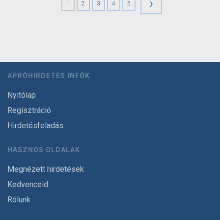
›
1
2
3
4
5
APRÓHIRDETÉS INFÓK
Nyitólap
Regisztráció
Hirdetésfeladás
HASZNOS OLDALAK
Megnézett hirdetések
Kedvenceid
Rólunk