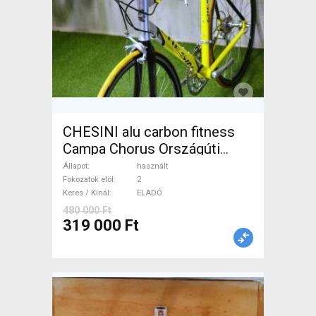
CHESINI alu carbon fitness
Campa Chorus Országúti
használt ELADÓ
Állapot
használt
Fokozatok elöl
2
Keres / Kínál
ELADÓ
480 000 Ft
319 000 Ft