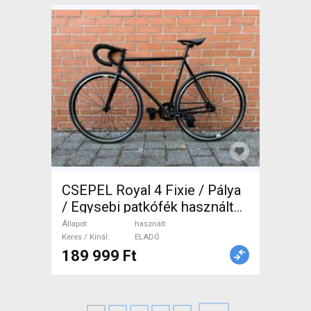
CSEPEL Royal 4 Fixie / Pálya
/ Egysebi patkófék használt
ELADÓ
Állapot
használt
Keres / Kínál
ELADÓ
189 999 Ft