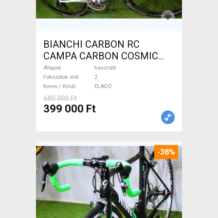
BIANCHI CARBON RC
CAMPA CARBON COSMIC
Országúti használt ELADÓ
Állapot
használt
Fokozatok elöl
2
Keres / Kínál
ELADÓ
680 000 Ft
399 000 Ft
-38%