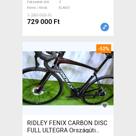
ELADÓ
Fokozatok elöl
2
Keres / Kínál
ELADÓ
1 280 000 Ft
729 000 Ft
-52%
RIDLEY FENIX CARBON DISC
FULL ULTEGRA Országúti