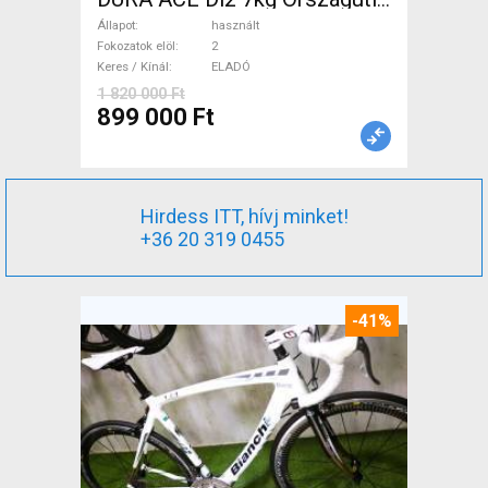
tárcsafék használt ELADÓ
Állapot
használt
Fokozatok elöl
2
Keres / Kínál
ELADÓ
1 820 000 Ft
899 000 Ft
Hirdess ITT, hívj minket!
+36 20 319 0455
-41%