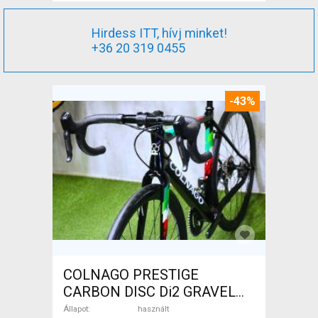
Hirdess ITT, hívj minket!
+36 20 319 0455
-43%
COLNAGO PRESTIGE
CARBON DISC Di2 GRAVEL
Gravel / CX tárcsafék használt
Állapot
használt