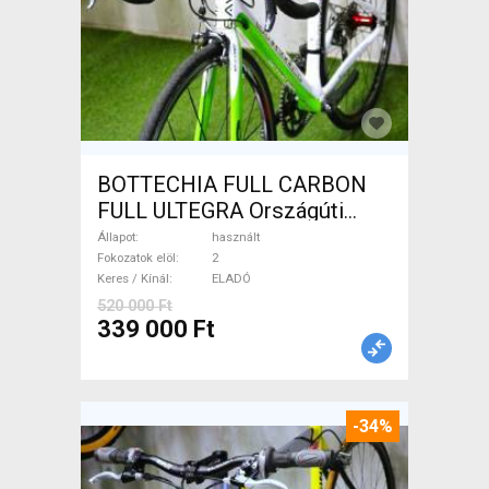
BOTTECHIA FULL CARBON
FULL ULTEGRA Országúti
használt ELADÓ
Állapot
használt
Fokozatok elöl
2
Keres / Kínál
ELADÓ
520 000 Ft
339 000 Ft
-34%