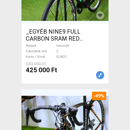
_EGYÉB NINE9 FULL
CARBON SRAM RED
CARBON Országúti használt
Állapot
használt
ELADÓ
Fokozatok elöl
2
Keres / Kínál
ELADÓ
680 000 Ft
425 000 Ft
-49%