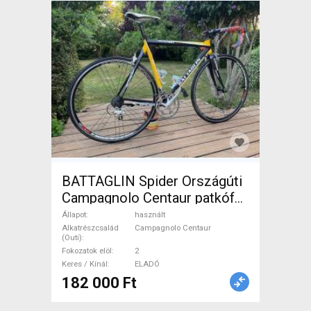
BATTAGLIN Spider Országúti
Campagnolo Centaur patkófék
használt ELADÓ
Állapot
használt
Alkatrészcsalád
Campagnolo Centaur
(Outi)
Fokozatok elöl
2
Keres / Kínál
ELADÓ
182 000 Ft