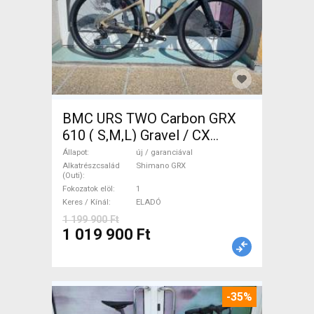
BMC URS TWO Carbon GRX
610 ( S,M,L) Gravel / CX
Shimano GRX tárcsafék új /
Állapot
új / garanciával
garanciával ELADÓ
Alkatrészcsalád
Shimano GRX
(Outi)
Fokozatok elöl
1
Keres / Kínál
ELADÓ
1 199 900 Ft
1 019 900 Ft
-35%