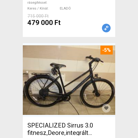
rásegítéssel
Keres / Kínál
ELADÓ
715 000 Ft
479 000 Ft
-5%
SPECIALIZED Sirrus 3.0
fitnesz,Deore,integrált