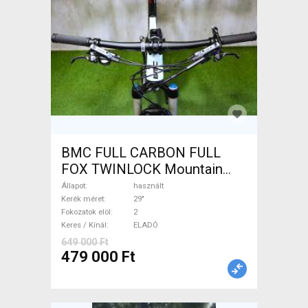
BMC FULL CARBON FULL
FOX TWINLOCK Mountain
Bike 29" össztelós / fully
Állapot
használt
használt ELADÓ
Kerék méret
29"
Fokozatok elöl
2
Keres / Kínál
ELADÓ
649 000 Ft
479 000 Ft