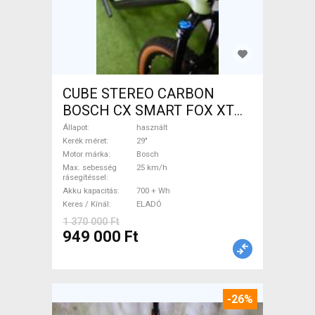
CUBE STEREO CARBON
BOSCH CX SMART FOX XT
Elektromos Mountain Bike
Állapot
használt
29" össztelós / fully Bosch
Kerék méret
29"
Motor márka
Bosch
használt ELADÓ
Max. sebesség
25 km/h
rásegítéssel
Akku kapacitás
700 + Wh
Keres / Kínál
ELADÓ
1 370 000 Ft
949 000 Ft
-26%