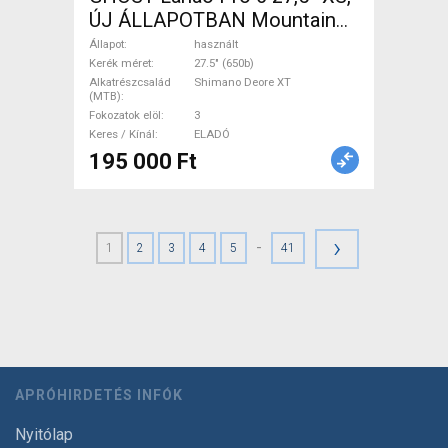
ÚJ ÁLLAPOTBAN Mountain
Bike 27.5" (650b) merev
Állapot
használt
Shimano Deore XT használt
Kerék méret
27.5" (650b)
Alkatrészcsalád
Shimano Deore XT
ELADÓ
(MTB)
Fokozatok elöl
3
Keres / Kínál
ELADÓ
195 000 Ft
›
-
1
2
3
4
5
41
APRÓHIRDETÉS INFÓK
Nyitólap