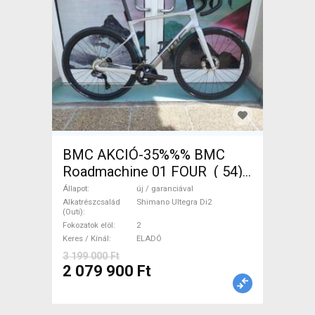
BMC AKCIÓ-35%%% BMC
Roadmachine 01 FOUR ( 54)
Országúti, Triatlon Shimano
Állapot
új / garanciával
Ultegra Di2 tárcsafék új /
Alkatrészcsalád
Shimano Ultegra Di2
(Outi)
garanciával ELADÓ
Fokozatok elöl
2
Keres / Kínál
ELADÓ
3 199 000 Ft
2 079 900 Ft