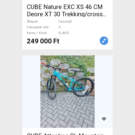
CUBE Nature EXC XS 46 CM
Deore XT 30 Trekking/cross
tárcsafék használt ELADÓ
Állapot
használt
Fokozatok elöl
3
Keres / Kínál
ELADÓ
249 000 Ft