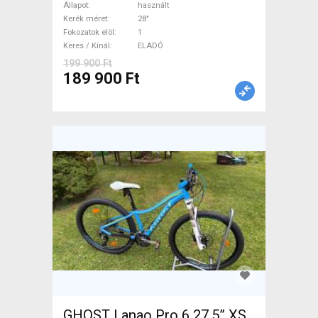
hajtás,11sp Trekking/cross
Állapot
használt
tárcsafék használt ELADÓ
Kerék méret
28"
Fokozatok elöl
1
Keres / Kínál
ELADÓ
199 900 Ft
189 900 Ft
GHOST Lanao Pro 6 27,5” XS,