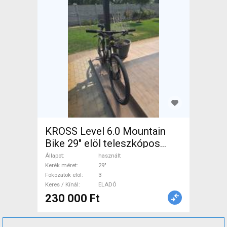
KROSS Level 6.0 Mountain
Bike 29" elöl teleszkópos
használt ELADÓ
Állapot
használt
Kerék méret
29"
Fokozatok elöl
3
Keres / Kínál
ELADÓ
230 000 Ft