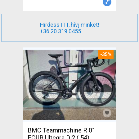
Hirdess ITT, hívj minket!
+36 20 319 0455
-35%
BMC Teammachine R 01
FOUR Ultegra Di2 ( 54)