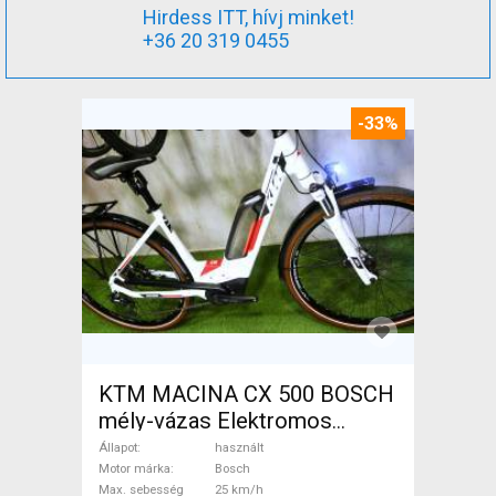
Hirdess ITT, hívj minket!
+36 20 319 0455
-33%
KTM MACINA CX 500 BOSCH
mély-vázas Elektromos
Trekking/cross 25 km/h
Állapot
használt
Bosch használt ELADÓ
Motor márka
Bosch
Max. sebesség
25 km/h