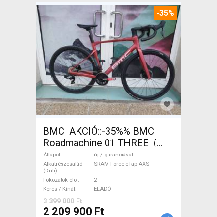
-35%
BMC AKCIÓ::-35%% BMC
Roadmachine 01 THREE (
54) Országúti SRAM Force
Állapot
új / garanciával
eTap AXS tárcsafék új /
Alkatrészcsalád
SRAM Force eTap AXS
(Outi)
garanciával ELADÓ
Fokozatok elöl
2
Keres / Kínál
ELADÓ
3 399 000 Ft
2 209 900 Ft