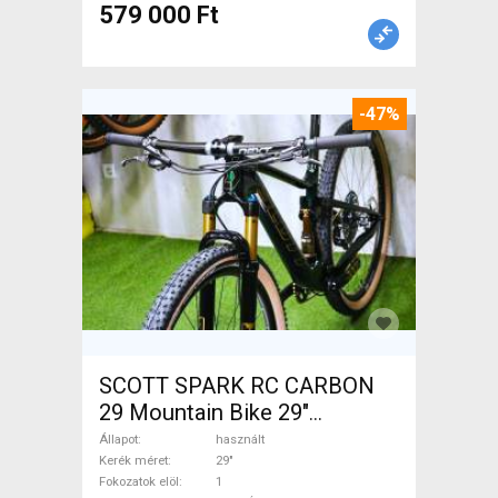
579 000 Ft
-47%
SCOTT SPARK RC CARBON
29 Mountain Bike 29"
össztelós / fully használt
Állapot
használt
ELADÓ
Kerék méret
29"
Fokozatok elöl
1