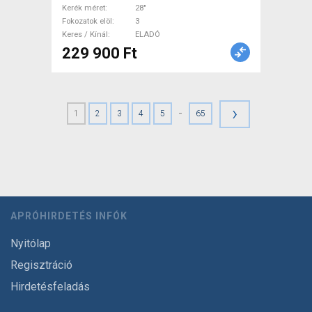
Kerék méret
28"
Fokozatok elöl
3
Keres / Kínál
ELADÓ
229 900 Ft
›
-
1
2
3
4
5
65
APRÓHIRDETÉS INFÓK
Nyitólap
Regisztráció
Hirdetésfeladás