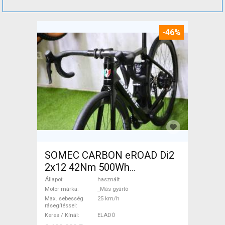
-46%
SOMEC CARBON eROAD Di2
2x12 42Nm 500Wh
Elektromos Országúti / Gravel
Állapot
használt
_Más gyártó használt ELADÓ
Motor márka
_Más gyártó
Max. sebesség
25 km/h
rásegítéssel
Keres / Kínál
ELADÓ