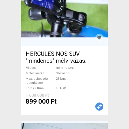
HERCULES NOS SUV
"mindenes" mély-vázas
Elektromos Trekking/cross
Állapot
nem használt
25 km/h Shimano nem
Motor márka
Shimano
Max. sebesség
25 km/h
használt ELADÓ
rásegítéssel
Keres / Kínál
ELADÓ
1 600 000 Ft
899 000 Ft