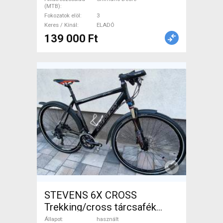
(MTB)
Fokozatok elöl
3
Keres / Kínál
ELADÓ
139 000 Ft
STEVENS 6X CROSS
Trekking/cross tárcsafék
használt ELADÓ
Állapot
használt