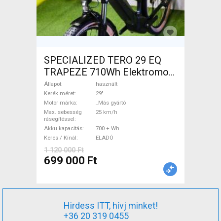
SPECIALIZED TERO 29 EQ
TRAPEZE 710Wh Elektromos
Trekking/cross 25 km/h _Más
Állapot
használt
gyártó 700 + Wh használt
Kerék méret
29"
Motor márka
_Más gyártó
ELADÓ
Max. sebesség
25 km/h
rásegítéssel
Akku kapacitás
700 + Wh
Keres / Kínál
ELADÓ
1 120 000 Ft
699 000 Ft
Hirdess ITT, hívj minket!
+36 20 319 0455