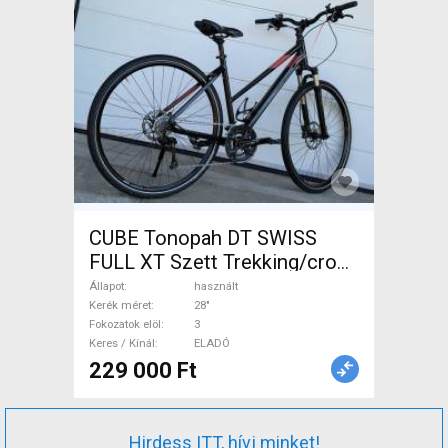
CUBE Tonopah DT SWISS
FULL XT Szett Trekking/cross
tárcsafék használt ELADÓ
Állapot
használt
Kerék méret
28"
Fokozatok elöl
3
Keres / Kínál
ELADÓ
229 000 Ft
Hirdess ITT, hívj minket!