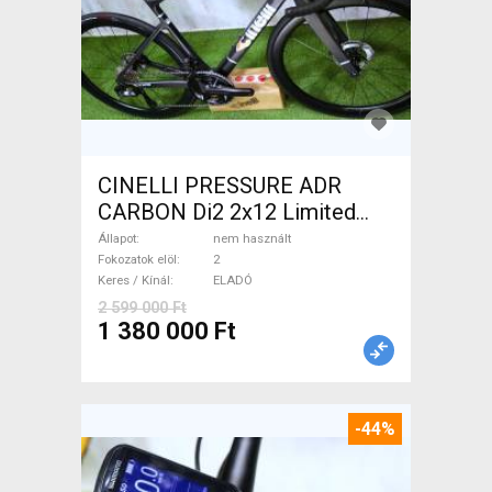
CINELLI PRESSURE ADR
CARBON Di2 2x12 Limited
1of50 0km ÚJ! Országúti
Állapot
nem használt
tárcsafék nem használt
Fokozatok elöl
2
Keres / Kínál
ELADÓ
ELADÓ
2 599 000 Ft
1 380 000 Ft
-44%