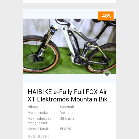
-40%
HAIBIKE e-Fully Full FOX Air
XT Elektromos Mountain Bike
össztelós / fully Yamaha
Állapot
használt
használt ELADÓ
Motor márka
Yamaha
Max. sebesség
25 km/h
rásegítéssel
Keres / Kínál
ELADÓ
970 000 Ft