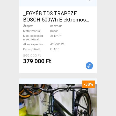
_EGYÉB TDS TRAPEZE
BOSCH 500Wh Elektromos
Trekking/cross 25 km/h
Állapot
használt
Bosch 401-500 Wh használt
Motor márka
Bosch
Max. sebesség
25 km/h
ELADÓ
rásegítéssel
Akku kapacitás
401-500 Wh
Keres / Kínál
ELADÓ
599 000 Ft
379 000 Ft
-38%