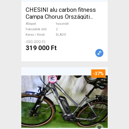
CHESINI alu carbon fitness
Campa Chorus Országúti
használt ELADÓ
Állapot
használt
Fokozatok elöl
2
Keres / Kínál
ELADÓ
480 000 Ft
319 000 Ft
-37%