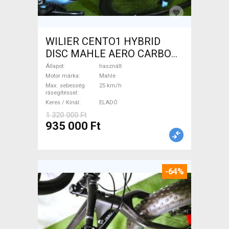
WILIER CENTO1 HYBRID
DISC MAHLE AERO CARBON
kerekek XL Elektromos
Állapot
használt
Országúti / Gravel Mahle
Motor márka
Mahle
Max. sebesség
25 km/h
használt ELADÓ
rásegítéssel
Keres / Kínál
ELADÓ
1 320 000 Ft
935 000 Ft
-64%