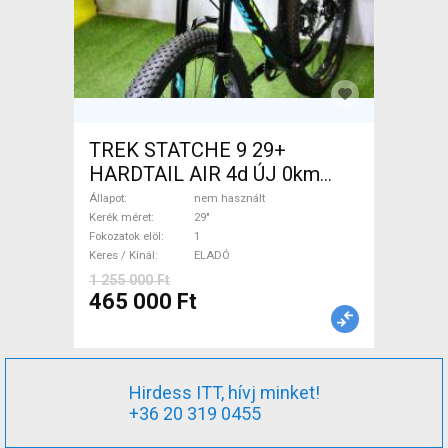
TREK STATCHE 9 29+
HARDTAIL AIR 4d ÚJ 0km
M/L Mountain Bike 29" elöl
Állapot
nem használt
teleszkópos nem használt
Kerék méret
29"
Fokozatok elöl
1
ELADÓ
Keres / Kínál
ELADÓ
1 255 000 Ft
465 000 Ft
Hirdess ITT, hívj minket!
+36 20 319 0455