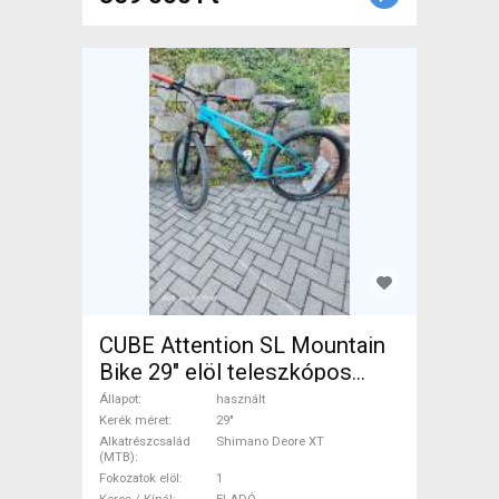
CUBE Attention SL Mountain
Bike 29" elöl teleszkópos
Shimano Deore XT használt
Állapot
használt
ELADÓ
Kerék méret
29"
Alkatrészcsalád
Shimano Deore XT
(MTB)
Fokozatok elöl
1