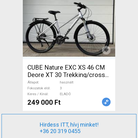
CUBE Nature EXC XS 46 CM
Deore XT 30 Trekking/cross
tárcsafék használt ELADÓ
Állapot
használt
Fokozatok elöl
3
Keres / Kínál
ELADÓ
249 000 Ft
Hirdess ITT, hívj minket!
+36 20 319 0455