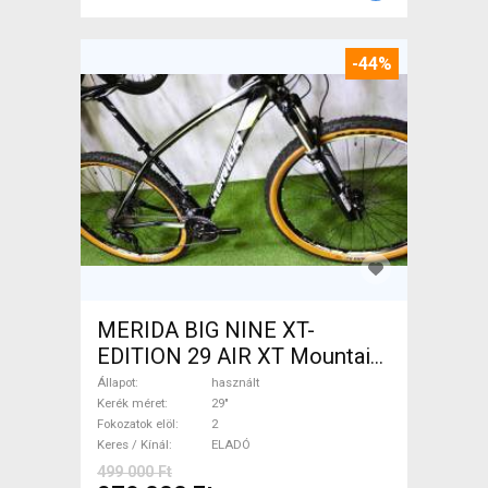
-44%
MERIDA BIG NINE XT-
EDITION 29 AIR XT Mountain
Bike 29" elöl teleszkópos
Állapot
használt
használt ELADÓ
Kerék méret
29"
Fokozatok elöl
2
Keres / Kínál
ELADÓ
499 000 Ft