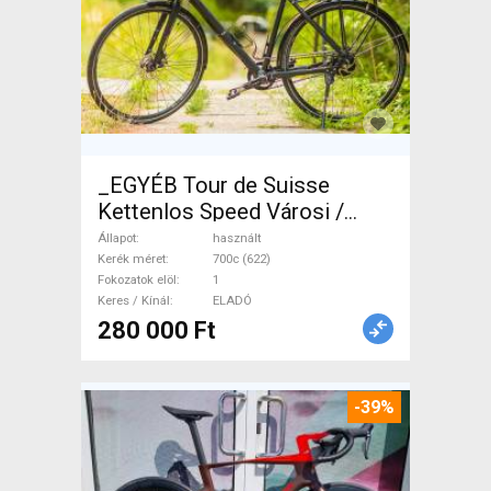
_EGYÉB Tour de Suisse
Kettenlos Speed Városi /
Cruiser tárcsafék használt
Állapot
használt
ELADÓ
Kerék méret
700c (622)
Fokozatok elöl
1
Keres / Kínál
ELADÓ
280 000 Ft
-39%