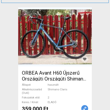
ORBEA Avant H60 Újszerű
Országúti Országúti Shimano
Claris tárcsafék használt
Állapot
használt
ELADÓ
Alkatrészcsalád
Shimano Claris
(Outi)
Fokozatok elöl
2
Keres / Kínál
ELADÓ
359 000 Ft