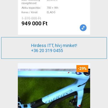
rásegítéssel
Akku kapacitás
700 + Wh
Keres / Kínál
ELADÓ
1 370 000 Ft
949 000 Ft
Hirdess ITT, hívj minket!
+36 20 319 0455
-29%