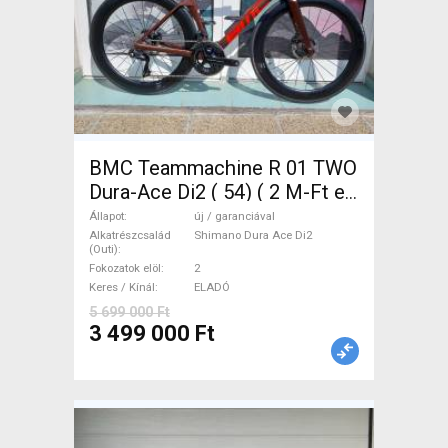
BMC Teammachine R 01 TWO
Dura-Ace Di2 ( 54) ( 2 M-Ft e
Országúti Shimano Dura Ace
Állapot
új / garanciával
Di2 tárcsafék új / garanciával
Alkatrészcsalád
Shimano Dura Ace Di2
(Outi)
ELADÓ
Fokozatok elöl
2
Keres / Kínál
ELADÓ
5 699 000 Ft
3 499 000 Ft