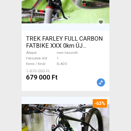
TREK FARLEY FULL CARBON
FATBIKE XXX 0km ÚJ
WAMPA CF Fatbike nem
Állapot
nem használt
használt ELADÓ
Fokozatok elöl
1
Keres / Kínál
ELADÓ
1 870 000 Ft
679 000 Ft
-63%