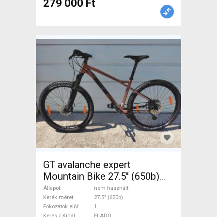
279 000 Ft
GT avalanche expert
Mountain Bike 27.5" (650b)
elöl teleszkópos nem
Állapot
nem használt
használt ELADÓ
Kerék méret
27.5" (650b)
Fokozatok elöl
1
Keres / Kínál
ELADÓ