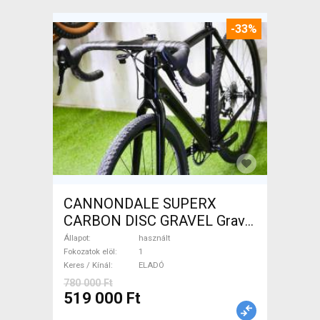
-33%
CANNONDALE SUPERX
CARBON DISC GRAVEL Gravel
/ CX tárcsafék használt
Állapot
használt
ELADÓ
Fokozatok elöl
1
Keres / Kínál
ELADÓ
780 000 Ft
519 000 Ft