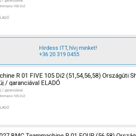
j / garanciával
himano 105 Di2
ELADÓ
Hirdess ITT, hívj minket!
+36 20 319 0455
ine R 01 FIVE 105 Di2 (51,54,56,58) Országúti S
új / garanciával ELADÓ
j / garanciával
himano 105 Di2
ELADÓ
7 BMC Teammachine R 01 FOUR (56,58) Ország