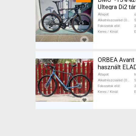
Ultegra Di2 tá
Állapot
ú
Alkatrészcsalád (Outi)
S
Fokozatok elöl
2
Keres / Kínál
ORBEA Avant H60 Újszerű O
használt ELA
Állapot
h
Alkatrészcsalád (Outi)
S
Fokozatok elöl
2
Keres / Kínál