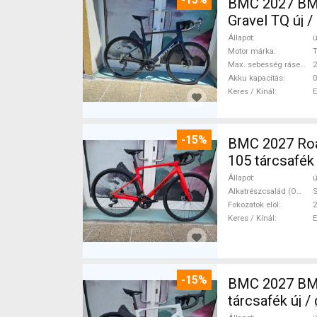
BMC 2027 BMC
Gravel TQ új 
Állapot
ú
Motor márka
Max. sebesség rásegítéssel
Akku kapacitás
0
Keres / Kínál
-15%
BMC 2027 Roadmachine THREE 10
105 tárcsafék
Állapot
ú
Alkatrészcsalád (Outi)
Fokozatok elöl
2
Keres / Kínál
-15%
BMC 2027 BMC
tárcsafék új 