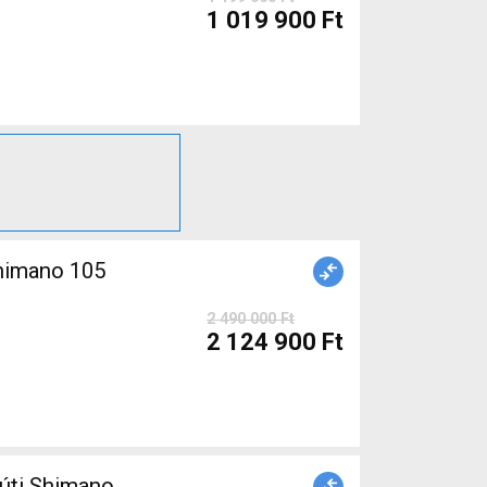
1 019 900 Ft
himano 105
2 490 000 Ft
2 124 900 Ft
úti Shimano