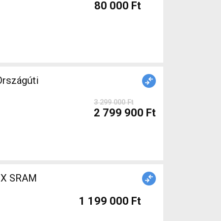
80 000 Ft
rszágúti
3 299 000 Ft
2 799 900 Ft
1 199 000 Ft