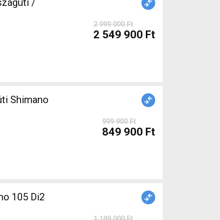
zágúti /
2 999 000 Ft
2 549 900 Ft
999 900 Ft
849 900 Ft
o 105 Di2
1 199 000 Ft