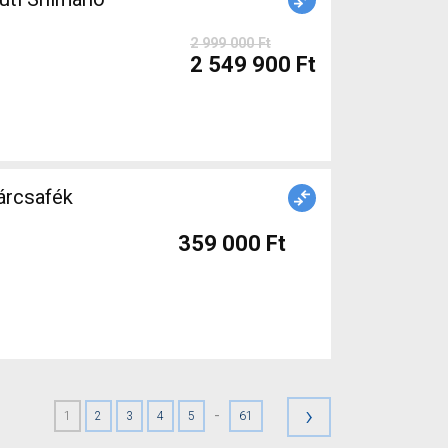
2 999 000 Ft
2 549 900 Ft
359 000 Ft
›
-
1
2
3
4
5
61