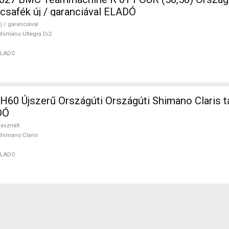
rcsafék új / garanciával ELADÓ
j / garanciával
himano Ultegra Di2
ELADÓ
rszágúti Országúti Shimano Claris tárcsafék
DÓ
asznált
himano Claris
ELADÓ