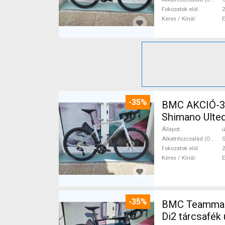
Fokozatok elöl
2
Keres / Kínál
-35%
BMC AKCIÓ-35
Shimano Ulteg
Állapot
ú
Alkatrészcsalád (Outi)
S
Fokozatok elöl
2
Keres / Kínál
-35%
BMC Teammachi
Di2 tárcsafék 