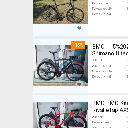
Kerék méret
2
Fokozatok elöl
3
Keres / Kínál
-15%
BMC -15%2027
Shimano Ulteg
Állapot
ú
Alkatrészcsalád (Outi)
S
Fokozatok elöl
2
Keres / Kínál
BMC BMC Kaius 01 
Rival eTap AX
Állapot
ú
Kerék méret
7
Alkatrészcsalád (Outi)
S