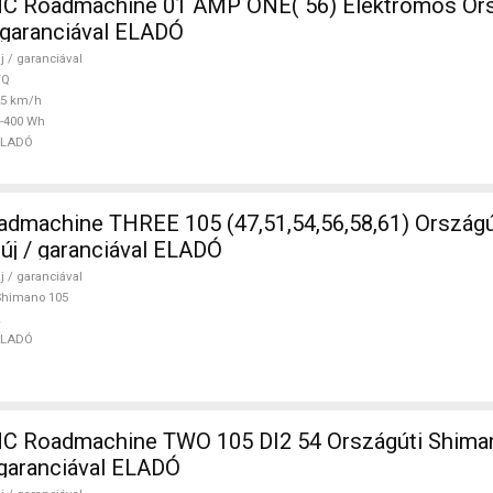
 Roadmachine 01 AMP ONE( 56) Elektromos Ors
/ garanciával ELADÓ
j / garanciával
TQ
25 km/h
-400 Wh
ELADÓ
5 (47,51,54,56,58,61) Országúti Shimano
 új / garanciával ELADÓ
j / garanciával
Shimano 105
ELADÓ
 Roadmachine TWO 105 DI2 54 Országúti Shiman
/ garanciával ELADÓ