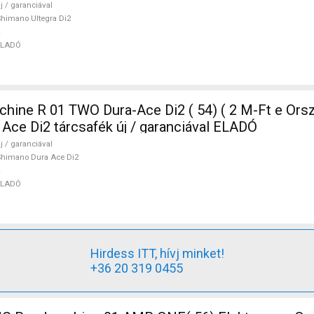
j / garanciával
himano Ultegra Di2
ELADÓ
ine R 01 TWO Dura-Ace Di2 ( 54) ( 2 M-Ft e Orsz
Ace Di2 tárcsafék új / garanciával ELADÓ
j / garanciával
himano Dura Ace Di2
ELADÓ
Hirdess ITT, hívj minket!
+36 20 319 0455