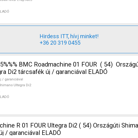
ELADÓ
Hirdess ITT, hívj minket!
+36 20 319 0455
%%% BMC Roadmachine 01 FOUR ( 54) Országúti,
ra Di2 tárcsafék új / garanciával ELADÓ
j / garanciával
himano Ultegra Di2
ELADÓ
ne R 01 FOUR Ultegra Di2 ( 54) Országúti Shima
új / garanciával ELADÓ