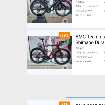
Állapot
ú
Alkatrészcsalád (Outi)
S
Fokozatok elöl
2
Keres / Kínál
-39%
BMC Teammach
Shimano Dura 
Állapot
ú
Alkatrészcsalád (Outi)
S
Fokozatok elöl
2
Keres / Kínál
-15%