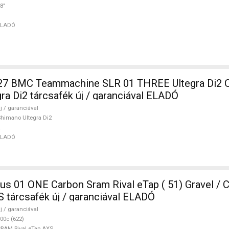
8"
ELADÓ
 BMC Teammachine SLR 01 THREE Ultegra Di2 O
ra Di2 tárcsafék új / garanciával ELADÓ
j / garanciával
himano Ultegra Di2
ELADÓ
ONE Carbon Sram Rival eTap ( 51) Gravel / CX SRAM
S tárcsafék új / garanciával ELADÓ
j / garanciával
00c (622)
RAM Rival eTap AXS