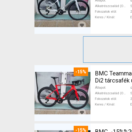
Állapot
ú
Alkatrészcsalád (Outi)
S
Fokozatok elöl
2
Keres / Kínál
-15%
BMC Teammach
Di2 tárcsafék 
Állapot
ú
Alkatrészcsalád (Outi)
S
Fokozatok elöl
2
Keres / Kínál
-15%
BMC -15%%202