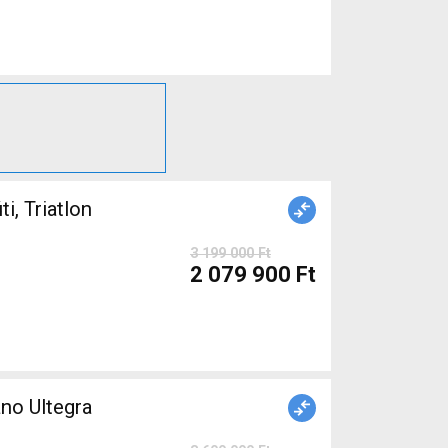
 Triatlon
3 199 000 Ft
2 079 900 Ft
no Ultegra