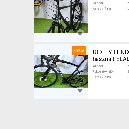
Állapot
h
Keres / Kínál
-52%
RIDLEY FENIX
használt ELA
Állapot
n
Fokozatok elöl
2
Keres / Kínál