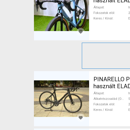
használt ELA
Állapot
h
Fokozatok elöl
2
Keres / Kínál
PINARELLO Pri
használt ELA
Állapot
h
Alkatrészcsalád (Outi)
S
Fokozatok elöl
2
Keres / Kínál