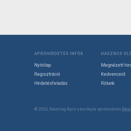
APRÓHIRDETÉS INFÓK
HASZNOS OL
Nyitólap
Megnézett hir
Regisztráció
Kedvenceid
Hirdetésfeladás
Rólunk
© 2026, Bikemag Apró a kerékpár apróhirdetés
Bike