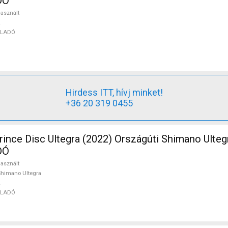
DÓ
asznált
ELADÓ
Hirdess ITT, hívj minket!
+36 20 319 0455
nce Disc Ultegra (2022) Országúti Shimano Ulteg
DÓ
asznált
himano Ultegra
ELADÓ