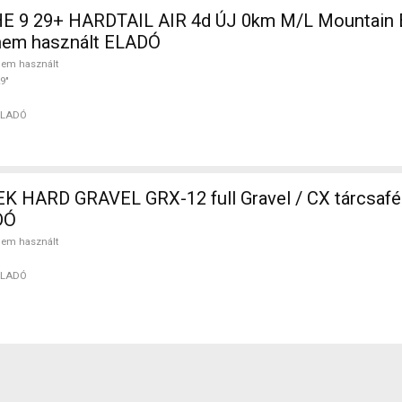
 9 29+ HARDTAIL AIR 4d ÚJ 0km M/L Mountain Bi
nem használt ELADÓ
em használt
9"
ELADÓ
 HARD GRAVEL GRX-12 full Gravel / CX tárcsaf
DÓ
em használt
ELADÓ