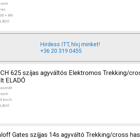
Bosch
más
00 + Wh
ELADÓ
Hirdess ITT, hívj minket!
+36 20 319 0455
H 625 szíjas agyváltós Elektromos Trekking/cro
lt ELADÓ
asznált
Bosch
25 km/h
ELADÓ
ff Gates szíjjas 14s agyváltó Trekking/cross ha