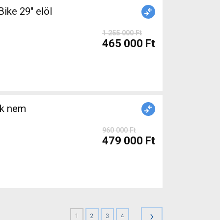
ke 29" elöl
1 255 000 Ft
465 000 Ft
ék nem
960 000 Ft
479 000 Ft
›
1
2
3
4