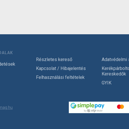
DALAK
Részletes kereső
Adatvédelmi 
detések
Kapcsolat / Hibajelentés
Kerékpárbolt
Kereskedők
Felhasználási feltételek
GYIK
mag.hu