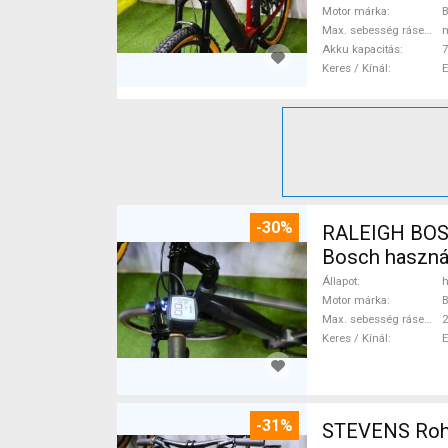
Motor márka
Max. sebesség rásegítéssel
Akku kapacitás
7
Keres / Kínál
-30%
RALEIGH BOSC
Bosch haszná
Állapot
h
Motor márka
Max. sebesség rásegítéssel
Keres / Kínál
-31%
STEVENS Rohlo