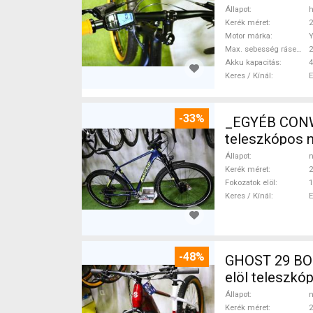
Állapot
h
Kerék méret
2
Motor márka
Max. sebesség rásegítéssel
Akku kapacitás
4
Keres / Kínál
-33%
_EGYÉB CONWAY MC 29er MTB agydinamós 1x12 Mounta
teleszkópos 
Állapot
n
Kerék méret
2
Fokozatok elöl
1
Keres / Kínál
-48%
GHOST 29 BOS
elöl teleszk
Állapot
n
Kerék méret
2