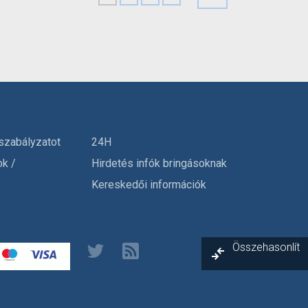
szabályzatot
24H
ok /
Hirdetés infók bringásoknak
Kereskedői információk
Összehasonlít