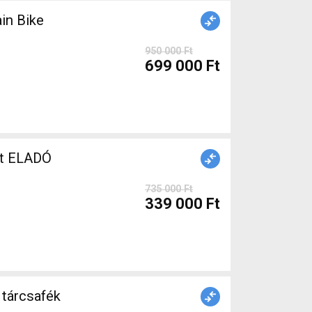
in Bike
950 000 Ft
699 000 Ft
lt ELADÓ
735 000 Ft
339 000 Ft
tárcsafék