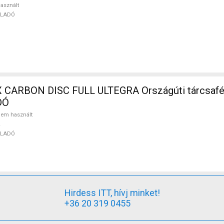
asznált
ELADÓ
 CARBON DISC FULL ULTEGRA Országúti tárcsaf
DÓ
em használt
ELADÓ
Hirdess ITT, hívj minket!
+36 20 319 0455