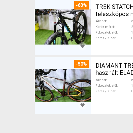
-63%
TREK STATCHE
teleszkópos 
Állapot
n
Kerék méret
2
Fokozatok elöl
1
Keres / Kínál
-50%
DIAMANT TREK
használt ELA
Állapot
n
Fokozatok elöl
1
Keres / Kínál