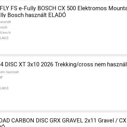
Y FS e-Fully BOSCH CX 500 Elektromos Mounta
ully Bosch használt ELADÓ
asznált
Bosch
25 km/h
ELADÓ
4 DISC XT 3x10 2026 Trekking/cross nem haszná
em használt
8"
ELADÓ
D CARBON DISC GRX GRAVEL 2x11 Gravel / CX 