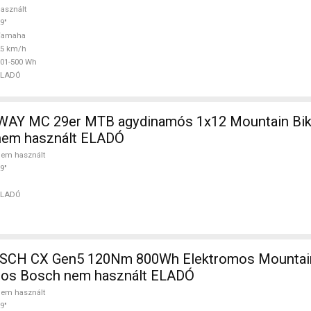
asznált
9"
Yamaha
25 km/h
01-500 Wh
ELADÓ
in Bike 29" elöl
nem használt ELADÓ
em használt
9"
ELADÓ
CH CX Gen5 120Nm 800Wh Elektromos Mountain
ópos Bosch nem használt ELADÓ
em használt
9"