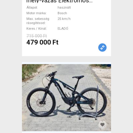
mély-vázas Elektromos
Trekking/cross 25 km/h
Állapot
használt
Bosch használt ELADÓ
Motor márka
Bosch
Max. sebesség
25 km/h
rásegítéssel
Keres / Kínál
ELADÓ
715 000 Ft
479 000 Ft