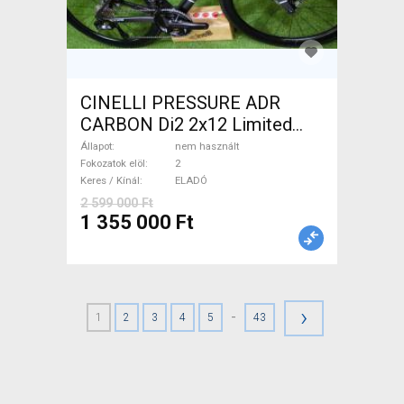
CINELLI PRESSURE ADR
CARBON Di2 2x12 Limited
1of50 0km ÚJ! Országúti
Állapot
nem használt
tárcsafék nem használt
Fokozatok elöl
2
Keres / Kínál
ELADÓ
ELADÓ
2 599 000 Ft
1 355 000 Ft
›
-
1
2
3
4
5
43