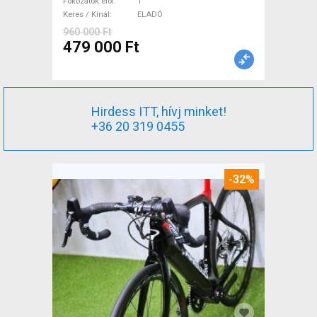
ELADÓ
Fokozatok elöl
1
Keres / Kínál
ELADÓ
960 000 Ft
479 000 Ft
Hirdess ITT, hívj minket!
+36 20 319 0455
-32%