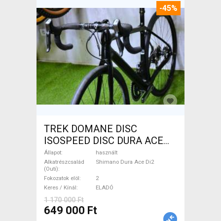
-45%
TREK DOMANE DISC
ISOSPEED DISC DURA ACE
Di2 2x11 52/53 Országúti
Állapot
használt
Shimano Dura Ace Di2
Alkatrészcsalád
Shimano Dura Ace Di2
(Outi)
tárcsafék használt ELADÓ
Fokozatok elöl
2
Keres / Kínál
ELADÓ
1 170 000 Ft
649 000 Ft