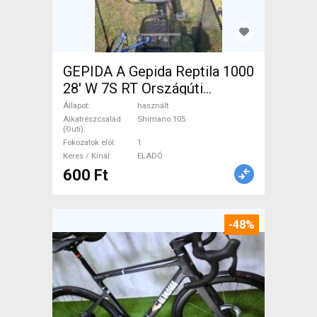
GEPIDA A Gepida Reptila 1000
28' W 7S RT Országúti
Shimano 105 használt ELADÓ
Állapot
használt
Alkatrészcsalád
Shimano 105
(Outi)
Fokozatok elöl
1
Keres / Kínál
ELADÓ
600 Ft
-48%