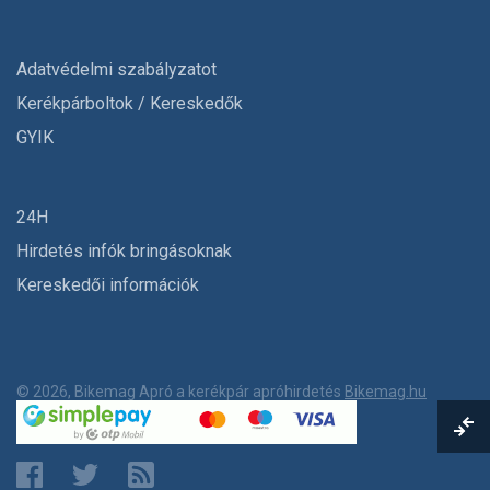
Adatvédelmi szabályzatot
Kerékpárboltok / Kereskedők
GYIK
24H
Hirdetés infók bringásoknak
Kereskedői információk
© 2026, Bikemag Apró a kerékpár apróhirdetés
Bikemag.hu