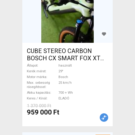
CUBE STEREO CARBON
BOSCH CX SMART FOX XT
Elektromos Mountain Bike
Állapot
használt
29" össztelós / fully Bosch
Kerék méret
29"
Motor márka
Bosch
használt ELADÓ
Max. sebesség
25 km/h
rásegítéssel
Akku kapacitás
700 + Wh
Keres / Kínál
ELADÓ
1 370 000 Ft
959 000 Ft