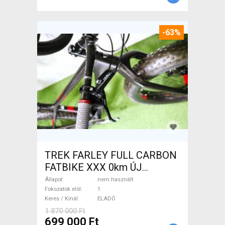
-63%
TREK FARLEY FULL CARBON
FATBIKE XXX 0km ÚJ
WAMPA CF Fatbike nem
Állapot
nem használt
használt ELADÓ
Fokozatok elöl
1
Keres / Kínál
ELADÓ
1 870 000 Ft
699 000 Ft