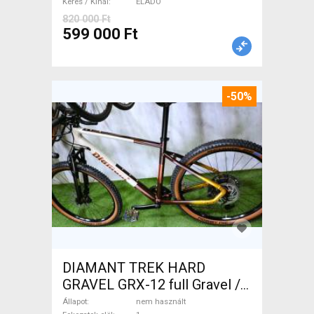
Keres / Kínál
ELADÓ
820 000 Ft
599 000 Ft
-50%
DIAMANT TREK HARD
GRAVEL GRX-12 full Gravel /
CX tárcsafék nem használt
Állapot
nem használt