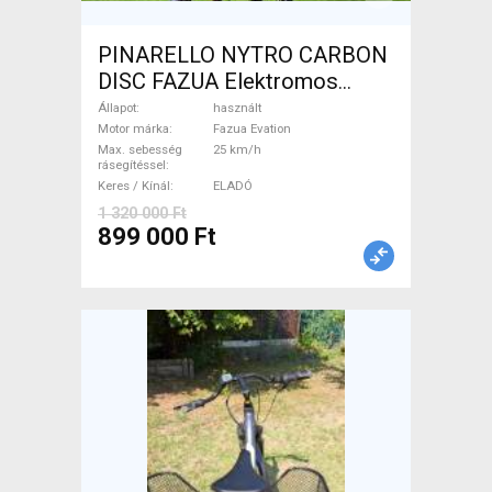
PINARELLO NYTRO CARBON
DISC FAZUA Elektromos
Országúti / Gravel Fazua
Állapot
használt
Evation használt ELADÓ
Motor márka
Fazua Evation
Max. sebesség
25 km/h
rásegítéssel
Keres / Kínál
ELADÓ
1 320 000 Ft
899 000 Ft