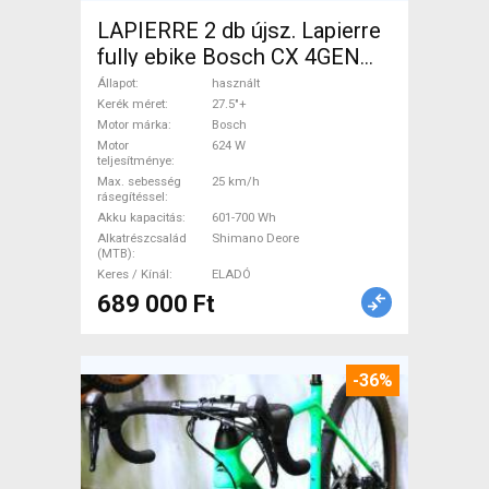
LAPIERRE 2 db újsz. Lapierre
fully ebike Bosch CX 4GEN
85nm Elektromos Mountain
Állapot
használt
Bike 27.5"+ össztelós / fully
Kerék méret
27.5"+
Motor márka
Bosch
Bosch Shimano Deore
Motor
624 W
használt ELADÓ
teljesítménye
Max. sebesség
25 km/h
rásegítéssel
Akku kapacitás
601-700 Wh
Alkatrészcsalád
Shimano Deore
(MTB)
Keres / Kínál
ELADÓ
689 000 Ft
-36%