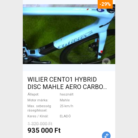
-29%
WILIER CENTO1 HYBRID
DISC MAHLE AERO CARBON
kerekek XL Elektromos
Állapot
használt
Országúti / Gravel Mahle
Motor márka
Mahle
Max. sebesség
25 km/h
használt ELADÓ
rásegítéssel
Keres / Kínál
ELADÓ
1 320 000 Ft
935 000 Ft