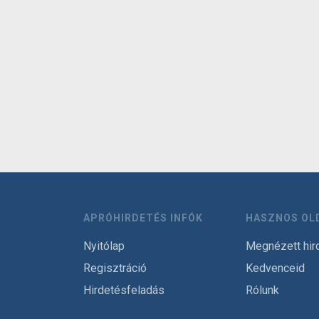
APRÓHIRDETÉS INFÓK
HASZNOS OL
Nyitólap
Megnézett hir
Regisztráció
Kedvenceid
Hirdetésfeladás
Rólunk