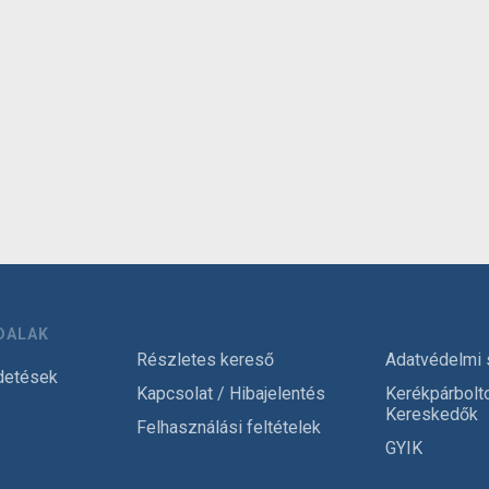
DALAK
Részletes kereső
Adatvédelmi 
detések
Kapcsolat / Hibajelentés
Kerékpárbolt
Kereskedők
Felhasználási feltételek
GYIK