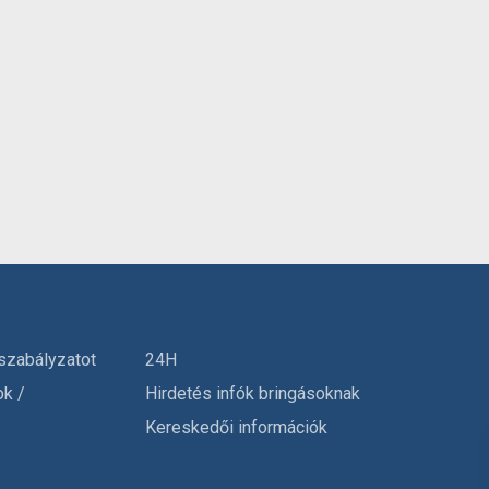
szabályzatot
24H
ok /
Hirdetés infók bringásoknak
Kereskedői információk