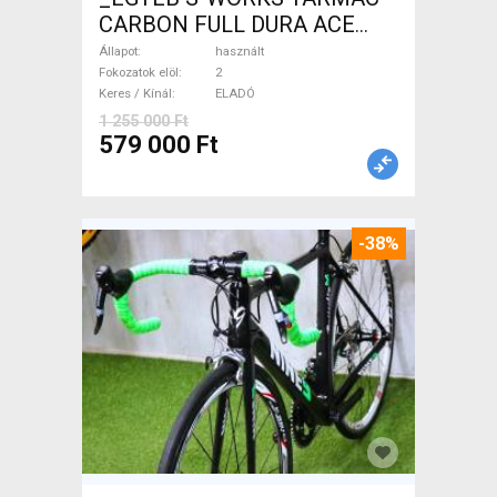
CARBON FULL DURA ACE
Országúti használt ELADÓ
Állapot
használt
Fokozatok elöl
2
Keres / Kínál
ELADÓ
1 255 000 Ft
579 000 Ft
-38%