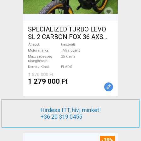
SPECIALIZED TURBO LEVO
SL 2 CARBON FOX 36 AXS
Elektromos Mountain Bike
Állapot
használt
össztelós / fully _Más gyártó
Motor márka
_Más gyártó
Max. sebesség
25 km/h
használt ELADÓ
rásegítéssel
Keres / Kínál
ELADÓ
1 870 000 Ft
1 279 000 Ft
Hirdess ITT, hívj minket!
+36 20 319 0455
-38%