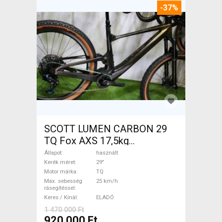
-37%
SCOTT LUMEN CARBON 29
TQ Fox AXS 17,5kg
Elektromos Mountain Bike
Állapot
használt
29" össztelós / fully TQ
Kerék méret
29"
Motor márka
TQ
használt ELADÓ
Max. sebesség
25 km/h
rásegítéssel
Keres / Kínál
ELADÓ
1 470 000 Ft
920 000 Ft