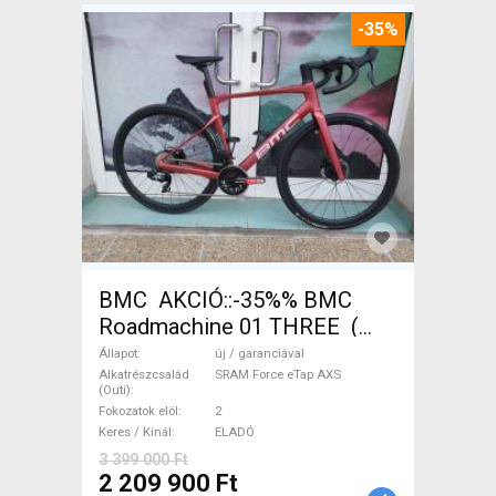
-35%
BMC AKCIÓ::-35%% BMC
Roadmachine 01 THREE (
54) Országúti SRAM Force
Állapot
új / garanciával
eTap AXS tárcsafék új /
Alkatrészcsalád
SRAM Force eTap AXS
(Outi)
garanciával ELADÓ
Fokozatok elöl
2
Keres / Kínál
ELADÓ
3 399 000 Ft
2 209 900 Ft