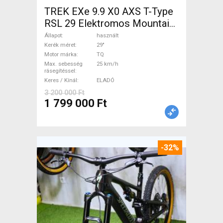
TREK EXe 9.9 X0 AXS T-Type
RSL 29 Elektromos Mountain
Bike 29" össztelós / fully TQ
Állapot
használt
használt ELADÓ
Kerék méret
29"
Motor márka
TQ
Max. sebesség
25 km/h
rásegítéssel
Keres / Kínál
ELADÓ
3 200 000 Ft
1 799 000 Ft
-32%