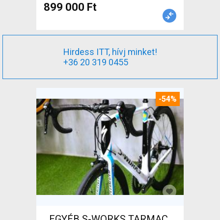
899 000 Ft
Hirdess ITT, hívj minket!
+36 20 319 0455
-54%
_EGYÉB S-WORKS TARMAC