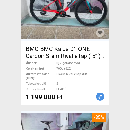
BMC BMC Kaius 01 ONE
Carbon Sram Rival eTap ( 51)
Gravel / CX SRAM Rival eTap
Állapot
új / garanciával
AXS tárcsafék új / garanciával
Kerék méret
700c (622)
Alkatrészcsalád
SRAM Rival eTap AXS
ELADÓ
(Outi)
Fokozatok elöl
2
Keres / Kínál
ELADÓ
1 199 000 Ft
-35%