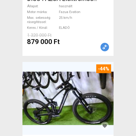
Országúti / Gravel Fazua
Állapot
használt
Evation használt ELADÓ
Motor márka
Fazua Evation
Max. sebesség
25 km/h
rásegítéssel
Keres / Kínál
ELADÓ
1 320 000 Ft
879 000 Ft
-44%