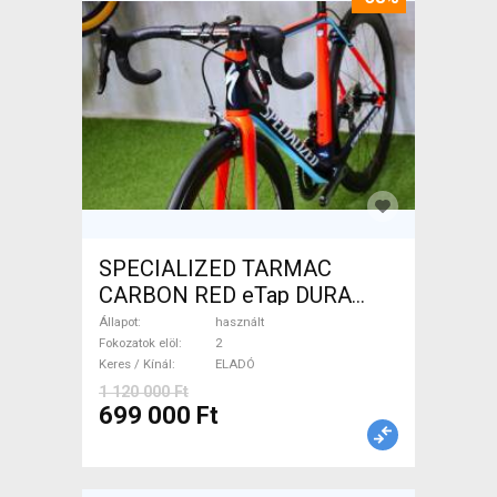
SPECIALIZED TARMAC
CARBON RED eTap DURA
Országúti használt ELADÓ
Állapot
használt
Fokozatok elöl
2
Keres / Kínál
ELADÓ
1 120 000 Ft
699 000 Ft