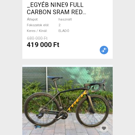
_EGYÉB NINE9 FULL
CARBON SRAM RED
CARBON Országúti használt
Állapot
használt
ELADÓ
Fokozatok elöl
2
Keres / Kínál
ELADÓ
680 000 Ft
419 000 Ft