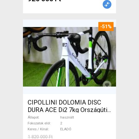
-51%
CIPOLLINI DOLOMIA DISC
DURA ACE Di2 7kg Országúti
tárcsafék használt ELADÓ
Állapot
használt
Fokozatok elöl
2
Keres / Kínál
ELADÓ
1 820 000 Ft