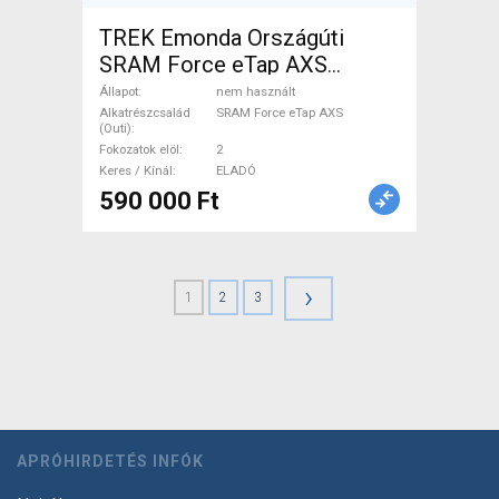
TREK Emonda Országúti
SRAM Force eTap AXS
tárcsafék nem használt
Állapot
nem használt
ELADÓ
Alkatrészcsalád
SRAM Force eTap AXS
(Outi)
Fokozatok elöl
2
Keres / Kínál
ELADÓ
590 000 Ft
›
1
2
3
APRÓHIRDETÉS INFÓK