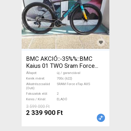
BMC AKCIÓ::-35%%::BMC
Kaius 01 TWO Sram Force
eTap(54 Gravel / CX SRAM
Állapot
új / garanciával
Force eTap AXS tárcsafék új /
Kerék méret
700c (622)
Alkatrészcsalád
SRAM Force eTap AXS
garanciával ELADÓ
(Outi)
Fokozatok elöl
2
Keres / Kínál
ELADÓ
3 599 000 Ft
2 339 900 Ft