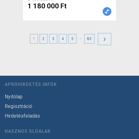
1 180 000 Ft
›
-
1
2
3
4
5
83
APRÓHIRDETÉS INFÓK
Nyitólap
Regisztráció
Hirdetésfeladás
HASZNOS OLDALAK