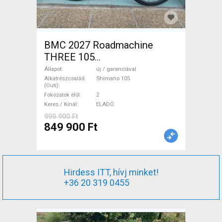
BMC 2027 Roadmachine
THREE 105
(47,51,54,56,58,61) Országúti
Állapot
új / garanciával
Shimano 105 tárcsafék új /
Alkatrészcsalád
Shimano 105
(Outi)
garanciával ELADÓ
Fokozatok elöl
2
Keres / Kínál
ELADÓ
999 900 Ft
849 900 Ft
Hirdess ITT, hívj minket!
+36 20 319 0455