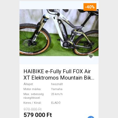
-40%
HAIBIKE e-Fully Full FOX Air
XT Elektromos Mountain Bike
össztelós / fully Yamaha
Állapot
használt
használt ELADÓ
Motor márka
Yamaha
Max. sebesség
25 km/h
rásegítéssel
Keres / Kínál
ELADÓ
970 000 Ft
579 000 Ft