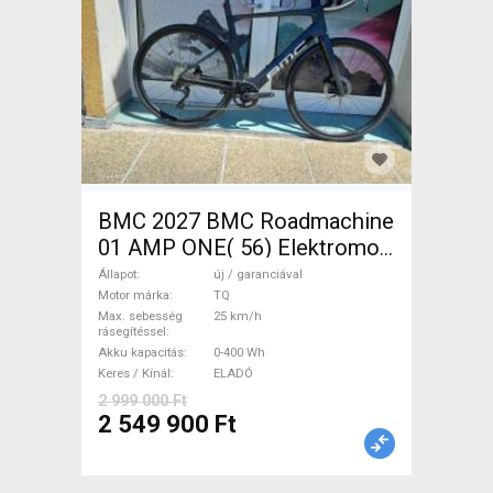
BMC 2027 BMC Roadmachine
01 AMP ONE( 56) Elektromos
Országúti / Gravel TQ új /
Állapot
új / garanciával
garanciával ELADÓ
Motor márka
TQ
Max. sebesség
25 km/h
rásegítéssel
Akku kapacitás
0-400 Wh
Keres / Kínál
ELADÓ
2 999 000 Ft
2 549 900 Ft