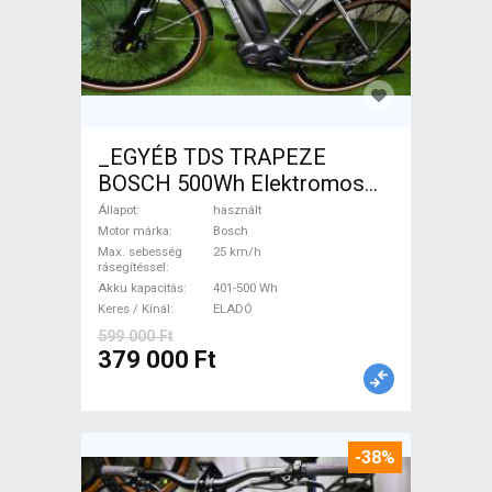
_EGYÉB TDS TRAPEZE
BOSCH 500Wh Elektromos
Trekking/cross 25 km/h
Állapot
használt
Bosch 401-500 Wh használt
Motor márka
Bosch
Max. sebesség
25 km/h
ELADÓ
rásegítéssel
Akku kapacitás
401-500 Wh
Keres / Kínál
ELADÓ
599 000 Ft
379 000 Ft
-38%