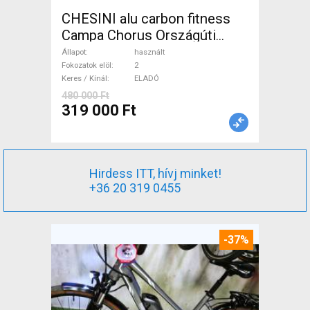
CHESINI alu carbon fitness
Campa Chorus Országúti
használt ELADÓ
Állapot
használt
Fokozatok elöl
2
Keres / Kínál
ELADÓ
480 000 Ft
319 000 Ft
Hirdess ITT, hívj minket!
+36 20 319 0455
-37%