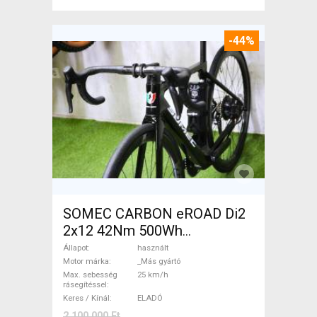
-44%
SOMEC CARBON eROAD Di2
2x12 42Nm 500Wh
Elektromos Országúti / Gravel
Állapot
használt
_Más gyártó használt ELADÓ
Motor márka
_Más gyártó
Max. sebesség
25 km/h
rásegítéssel
Keres / Kínál
ELADÓ
2 100 000 Ft