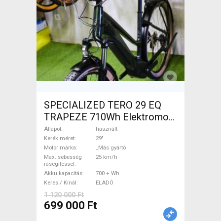
SPECIALIZED TERO 29 EQ
TRAPEZE 710Wh Elektromos
Trekking/cross 25 km/h _Más
Állapot
használt
gyártó 700 + Wh használt
Kerék méret
29"
Motor márka
_Más gyártó
ELADÓ
Max. sebesség
25 km/h
rásegítéssel
Akku kapacitás
700 + Wh
Keres / Kínál
ELADÓ
1 120 000 Ft
699 000 Ft