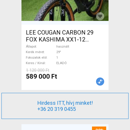
LEE COUGAN CARBON 29
FOX KASHIMA XX1-12
Mountain Bike 29" össztelós
Állapot
használt
/ fully használt ELADÓ
Kerék méret
29"
Fokozatok elöl
1
Keres / Kínál
ELADÓ
1 120 000 Ft
589 000 Ft
Hirdess ITT, hívj minket!
+36 20 319 0455