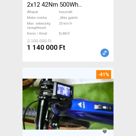
2x12 42Nm 500Wh
Elektromos Országúti / Gravel
Állapot
használt
_Más gyártó használt ELADÓ
Motor márka
_Más gyártó
Max. sebesség
25 km/h
rásegítéssel
Keres / Kínál
ELADÓ
2 100 000 Ft
1 140 000 Ft
-41%