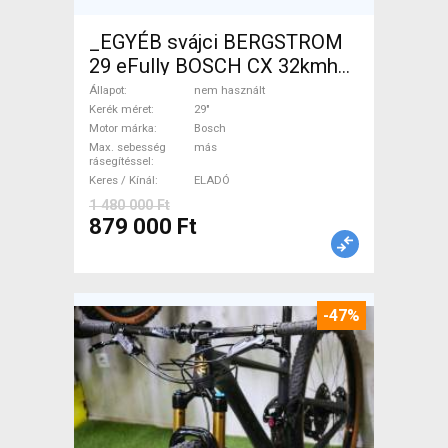
_EGYÉB svájci BERGSTROM
29 eFully BOSCH CX 32kmh
0km Elektromos Mountain
Állapot
nem használt
Bike 29" össztelós / fully
Kerék méret
29"
Motor márka
Bosch
Bosch nem használt ELADÓ
Max. sebesség
más
rásegítéssel
Keres / Kínál
ELADÓ
1 480 000 Ft
879 000 Ft
-47%