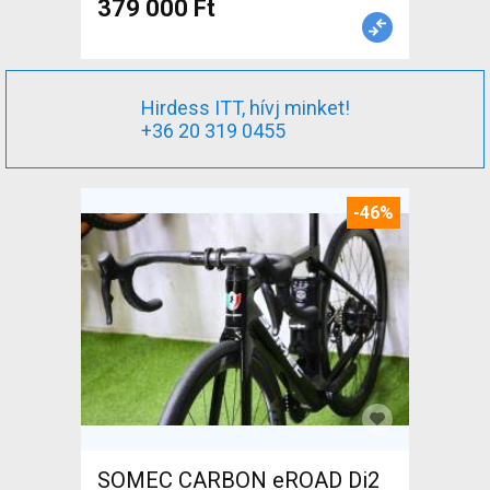
379 000 Ft
Hirdess ITT, hívj minket!
+36 20 319 0455
-46%
SOMEC CARBON eROAD Di2