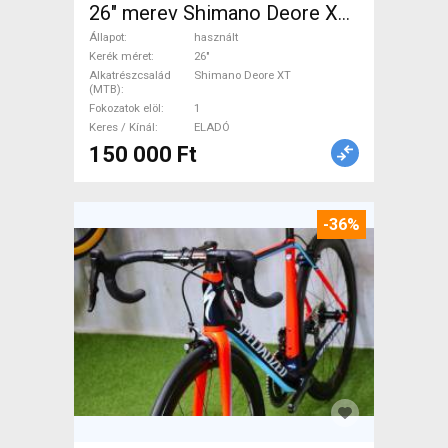
26" merev Shimano Deore XT
használt ELADÓ
Állapot
használt
Kerék méret
26"
Alkatrészcsalád
Shimano Deore XT
(MTB)
Fokozatok elöl
1
Keres / Kínál
ELADÓ
150 000 Ft
-36%