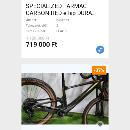
SPECIALIZED TARMAC
CARBON RED eTap DURA
Országúti használt ELADÓ
Állapot
használt
Fokozatok elöl
2
Keres / Kínál
ELADÓ
1 120 000 Ft
719 000 Ft
-37%