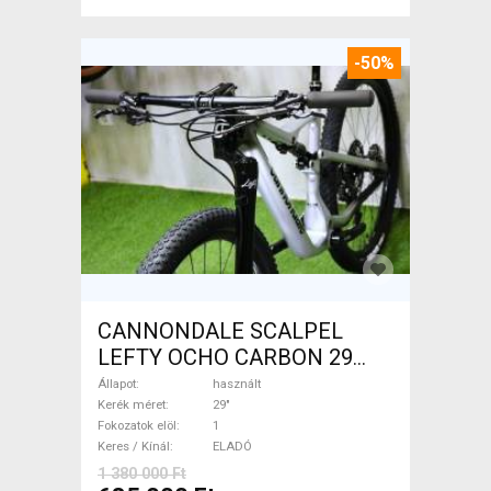
-50%
CANNONDALE SCALPEL
LEFTY OCHO CARBON 29
Mountain Bike 29" össztelós
Állapot
használt
/ fully használt ELADÓ
Kerék méret
29"
Fokozatok elöl
1
Keres / Kínál
ELADÓ
1 380 000 Ft