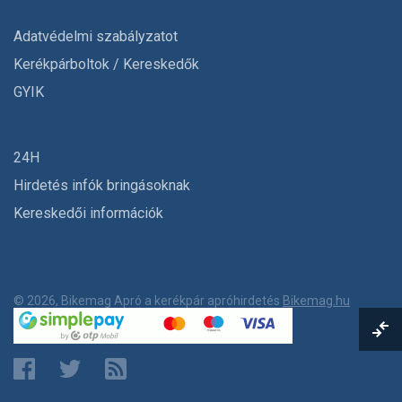
Adatvédelmi szabályzatot
Kerékpárboltok / Kereskedők
GYIK
24H
Hirdetés infók bringásoknak
Kereskedői információk
© 2026, Bikemag Apró a kerékpár apróhirdetés
Bikemag.hu