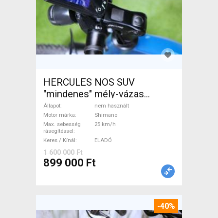
HERCULES NOS SUV
"mindenes" mély-vázas
Elektromos Trekking/cross
Állapot
nem használt
25 km/h Shimano nem
Motor márka
Shimano
Max. sebesség
25 km/h
használt ELADÓ
rásegítéssel
Keres / Kínál
ELADÓ
1 600 000 Ft
899 000 Ft
-40%