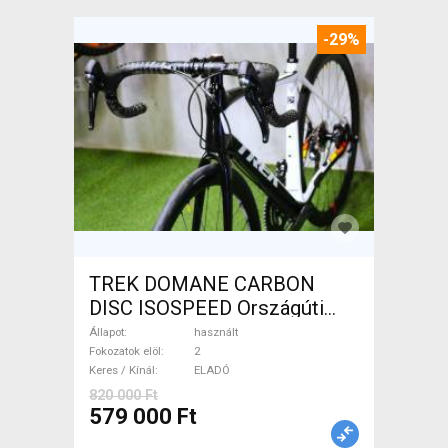
-29%
TREK DOMANE CARBON
DISC ISOSPEED Országúti
tárcsafék használt ELADÓ
Állapot
használt
Fokozatok elöl
2
Keres / Kínál
ELADÓ
820 000 Ft
579 000 Ft