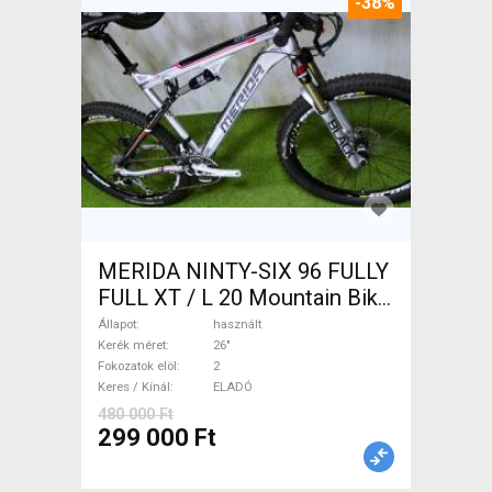
-38%
MERIDA NINTY-SIX 96 FULLY
FULL XT / L 20 Mountain Bike
26" össztelós / fully használt
Állapot
használt
ELADÓ
Kerék méret
26"
Fokozatok elöl
2
Keres / Kínál
ELADÓ
480 000 Ft
299 000 Ft