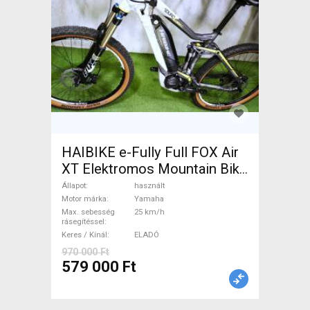
HAIBIKE e-Fully Full FOX Air
XT Elektromos Mountain Bike
össztelós / fully Yamaha
Állapot
használt
használt ELADÓ
Motor márka
Yamaha
Max. sebesség
25 km/h
rásegítéssel
Keres / Kínál
ELADÓ
970 000 Ft
579 000 Ft