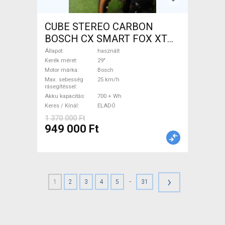
CUBE STEREO CARBON
BOSCH CX SMART FOX XT
Elektromos Mountain Bike
Állapot
használt
29" össztelós / fully Bosch
Kerék méret
29"
Motor márka
Bosch
használt ELADÓ
Max. sebesség
25 km/h
rásegítéssel
Akku kapacitás
700 + Wh
Keres / Kínál
ELADÓ
1 370 000 Ft
949 000 Ft
›
-
1
2
3
4
5
31