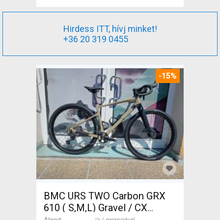
Hirdess ITT, hívj minket!
+36 20 319 0455
-15%
BMC URS TWO Carbon GRX
610 ( S,M,L) Gravel / CX
Shimano GRX tárcsafék új /
Állapot
új / garanciával