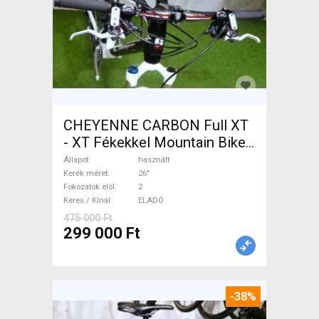
CHEYENNE CARBON Full XT
- XT Fékekkel Mountain Bike
26" elöl teleszkópos használt
Állapot
használt
ELADÓ
Kerék méret
26"
Fokozatok elöl
2
Keres / Kínál
ELADÓ
475 000 Ft
299 000 Ft
-38%