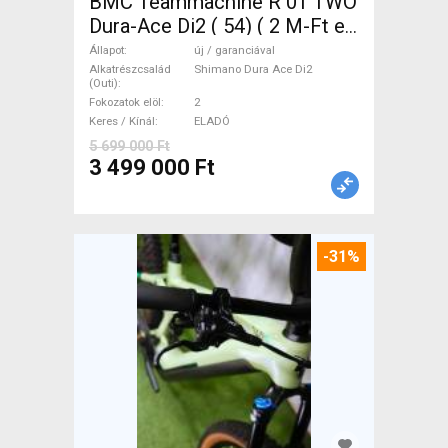
BMC Teammachine R 01 TWO
Dura-Ace Di2 ( 54) ( 2 M-Ft e
Országúti Shimano Dura Ace
Állapot
új / garanciával
Di2 tárcsafék új / garanciával
Alkatrészcsalád
Shimano Dura Ace Di2
(Outi)
ELADÓ
Fokozatok elöl
2
Keres / Kínál
ELADÓ
5 699 000 Ft
3 499 000 Ft
-31%