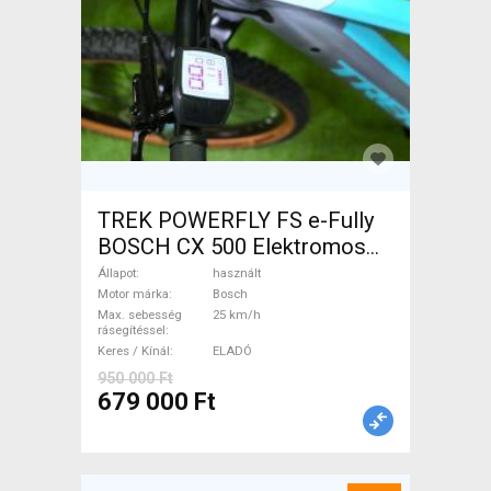
TREK POWERFLY FS e-Fully
BOSCH CX 500 Elektromos
Mountain Bike össztelós /
Állapot
használt
fully Bosch használt ELADÓ
Motor márka
Bosch
Max. sebesség
25 km/h
rásegítéssel
Keres / Kínál
ELADÓ
950 000 Ft
679 000 Ft