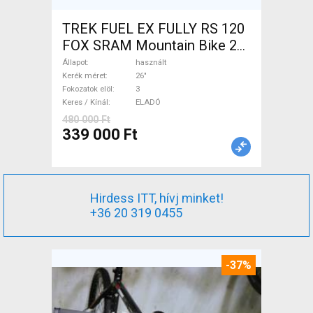
TREK FUEL EX FULLY RS 120
FOX SRAM Mountain Bike 26"
össztelós / fully használt
Állapot
használt
ELADÓ
Kerék méret
26"
Fokozatok elöl
3
Keres / Kínál
ELADÓ
480 000 Ft
339 000 Ft
Hirdess ITT, hívj minket!
+36 20 319 0455
-37%