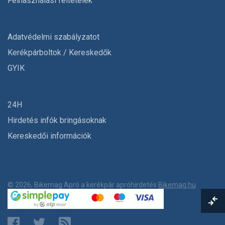
Felhasználási feltételek
Adatvédelmi szabályzatot
Kerékpárboltok / Kereskedők
GYIK
24H
Hirdetés infók bringásoknak
Kereskedői információk
© 2026, Bikemag Apró a kerékpár apróhirdetés
Bikemag.hu