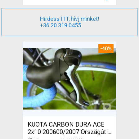
Hirdess ITT, hívj minket!
+36 20 319 0455
-40%
KUOTA CARBON DURA ACE
2x10 200600/2007 Országúti