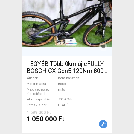
_EGYÉB Több 0km új eFULLY
BOSCH CX Gen5 120Nm 800
32kmh Elektromos Mountain
Állapot
nem használt
Bike össztelós / fully Bosch
Motor márka
Bosch
Max. sebesség
más
nem használt ELADÓ
rásegítéssel
Akku kapacitás
700 + Wh
Keres / Kínál
ELADÓ
1 699 000 Ft
1 050 000 Ft