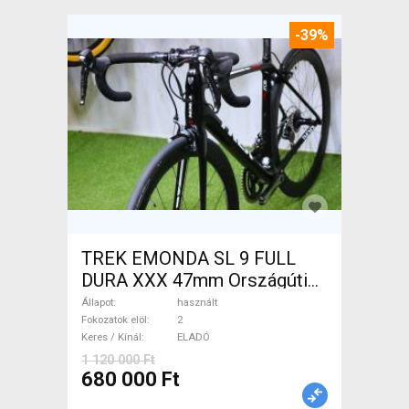
-39%
TREK EMONDA SL 9 FULL
DURA XXX 47mm Országúti
használt ELADÓ
Állapot
használt
Fokozatok elöl
2
Keres / Kínál
ELADÓ
1 120 000 Ft
680 000 Ft