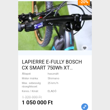
-20%
LAPIERRE E-FULLY BOSCH
CX SMART 750Wh XT
Elektromos Mountain Bike
Állapot
használt
össztelós / fully Shimano
Motor márka
Shimano
Max. sebesség
25 km/h
használt ELADÓ
rásegítéssel
Keres / Kínál
ELADÓ
1 320 000 Ft
1 050 000 Ft