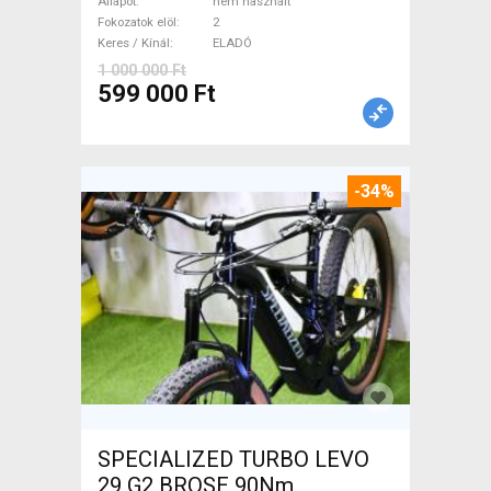
nem használt ELADÓ
Állapot
nem használt
Fokozatok elöl
2
Keres / Kínál
ELADÓ
1 000 000 Ft
599 000 Ft
-34%
SPECIALIZED TURBO LEVO
29 G2 BROSE 90Nm