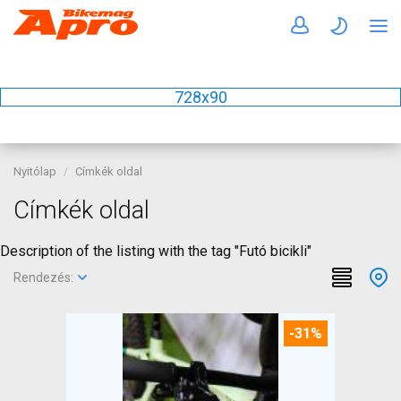
728x90
Nyitólap
Címkék oldal
Címkék oldal
Description of the listing with the tag "Futó bicikli"
Rendezés:
-31%