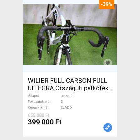
-39%
WILIER FULL CARBON FULL
ULTEGRA Országúti patkófék
használt ELADÓ
Állapot
használt
Fokozatok elöl
2
Keres / Kínál
ELADÓ
655 000 Ft
399 000 Ft