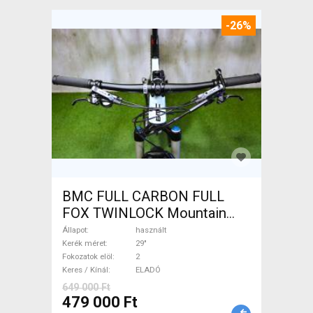
-26%
BMC FULL CARBON FULL
FOX TWINLOCK Mountain
Bike 29" össztelós / fully
Állapot
használt
használt ELADÓ
Kerék méret
29"
Fokozatok elöl
2
Keres / Kínál
ELADÓ
649 000 Ft
479 000 Ft