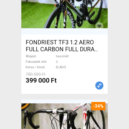
FONDRIEST TF3 1.2 AERO
FULL CARBON FULL DURA
ACE Országúti patkófék
Állapot
használt
használt ELADÓ
Fokozatok elöl
2
Keres / Kínál
ELADÓ
780 000 Ft
399 000 Ft
-34%