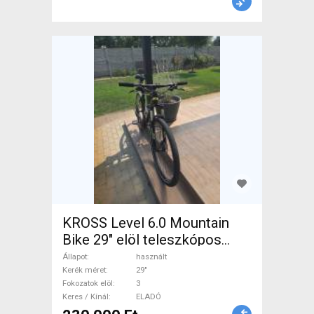
KROSS Level 6.0 Mountain
Bike 29" elöl teleszkópos
használt ELADÓ
Állapot
használt
Kerék méret
29"
Fokozatok elöl
3
Keres / Kínál
ELADÓ