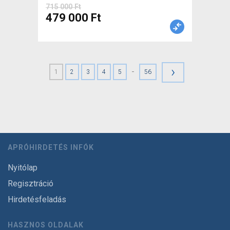
715 000 Ft
479 000 Ft
›
-
1
2
3
4
5
56
APRÓHIRDETÉS INFÓK
Nyitólap
Regisztráció
Hirdetésfeladás
HASZNOS OLDALAK