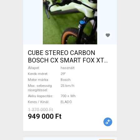
CUBE STEREO CARBON
BOSCH CX SMART FOX XT
Elektromos Mountain Bike
Állapot
használt
29" össztelós / fully Bosch
Kerék méret
29"
Motor márka
Bosch
használt ELADÓ
Max. sebesség
25 km/h
rásegítéssel
Akku kapacitás
700 + Wh
Keres / Kínál
ELADÓ
1 370 000 Ft
949 000 Ft