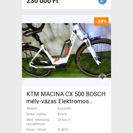
230 000 Ft
-33%
KTM MACINA CX 500 BOSCH
mély-vázas Elektromos
Trekking/cross 25 km/h
Állapot
használt
Bosch használt ELADÓ
Motor márka
Bosch
Max. sebesség
25 km/h
rásegítéssel
Keres / Kínál
ELADÓ