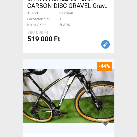
CARBON DISC GRAVEL Gravel
/ CX tárcsafék használt
Állapot
használt
ELADÓ
Fokozatok elöl
1
Keres / Kínál
ELADÓ
780 000 Ft
519 000 Ft
-44%