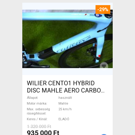
-29%
WILIER CENTO1 HYBRID
DISC MAHLE AERO CARBON
kerekek XL Elektromos
Állapot
használt
Országúti / Gravel Mahle
Motor márka
Mahle
Max. sebesség
25 km/h
használt ELADÓ
rásegítéssel
Keres / Kínál
ELADÓ
1 320 000 Ft
935 000 Ft