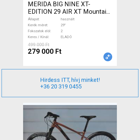
MERIDA BIG NINE XT-
EDITION 29 AIR XT Mountain
Bike 29" elöl teleszkópos
Állapot
használt
használt ELADÓ
Kerék méret
29"
Fokozatok elöl
2
Keres / Kínál
ELADÓ
499 000 Ft
279 000 Ft
Hirdess ITT, hívj minket!
+36 20 319 0455