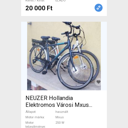
Keres / Kínál
ELADÓ
20 000 Ft
NEUZER Hollandia
Elektromos Városi Mxus
használt ELADÓ
Állapot
használt
Motor márka
Mxus
Motor
250 W
teljesítménye