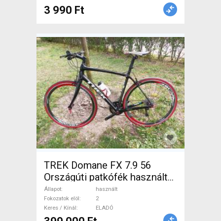
3 990 Ft
TREK Domane FX 7.9 56
Országúti patkófék használt
ELADÓ
Állapot
használt
Fokozatok elöl
2
Keres / Kínál
ELADÓ