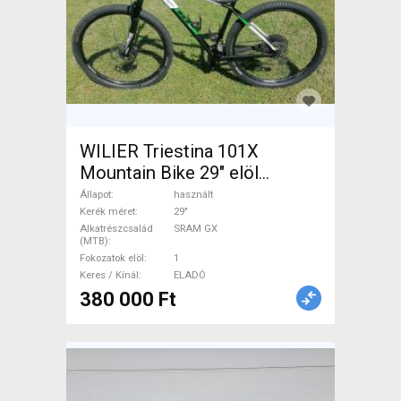
WILIER Triestina 101X
Mountain Bike 29" elöl
teleszkópos SRAM GX
Állapot
használt
használt ELADÓ
Kerék méret
29"
Alkatrészcsalád
SRAM GX
(MTB)
Fokozatok elöl
1
Keres / Kínál
ELADÓ
380 000 Ft