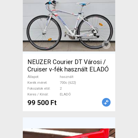
NEUZER Courier DT Városi /
Cruiser v-fék használt ELADÓ
Állapot
használt
Kerék méret
700c (622)
Fokozatok elöl
2
Keres / Kínál
ELADÓ
99 500 Ft