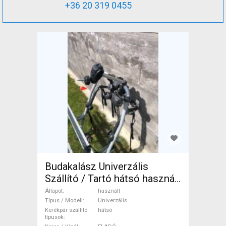
+36 20 319 0455
Budakalász Univerzális
Szállító / Tartó hátsó használt
ELADÓ
Állapot
használt
Típus / Modell
Univerzális
Kerékpár szállító
hátsó
típusok