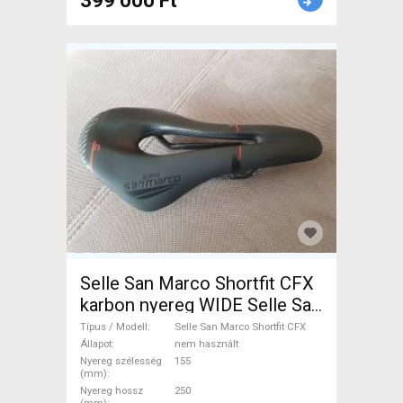
399 000 Ft
Selle San Marco Shortfit CFX
karbon nyereg WIDE Selle San
Marco Shortfit CFX Országúti
Típus / Modell
Selle San Marco Shortfit CFX
/ Gravel / Triatlon Alkatrész,
Állapot
nem használt
Nyereg szélesség
155
Országúti Nyereg /
(mm)
Nyeregcső nem használt
Nyereg hossz
250