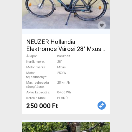
NEUZER Hollandia
Elektromos Városi 28" Mxus
használt ELADÓ
Állapot
használt
Kerék méret
28"
Motor márka
Mxus
Motor
250 W
teljesítménye
Max. sebesség
25 km/h
rásegítéssel
Akku kapacitás
0-400 Wh
Keres / Kínál
ELADÓ
250 000 Ft