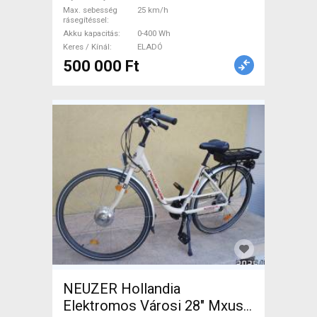
Max. sebesség
25 km/h
rásegítéssel
Akku kapacitás
0-400 Wh
Keres / Kínál
ELADÓ
500 000 Ft
NEUZER Hollandia
Elektromos Városi 28" Mxus