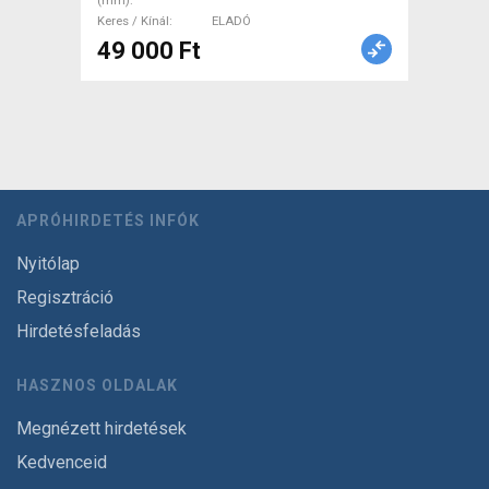
(mm)
ELADÓ
Keres / Kínál
ELADÓ
49 000 Ft
APRÓHIRDETÉS INFÓK
Nyitólap
Regisztráció
Hirdetésfeladás
HASZNOS OLDALAK
Megnézett hirdetések
Kedvenceid