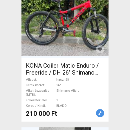
KONA Coiler Matic Enduro /
Freeride / DH 26" Shimano
Alivio használt ELADÓ
Állapot
használt
Kerék méret
26"
Alkatrészcsalád
Shimano Alivio
(MTB)
Fokozatok elöl
1
Keres / Kínál
ELADÓ
210 000 Ft