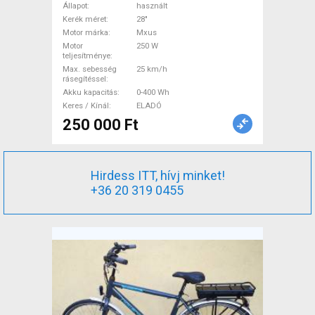
használt ELADÓ
Állapot
használt
Kerék méret
28"
Motor márka
Mxus
Motor
250 W
teljesítménye
Max. sebesség
25 km/h
rásegítéssel
Akku kapacitás
0-400 Wh
Keres / Kínál
ELADÓ
250 000 Ft
Hirdess ITT, hívj minket!
+36 20 319 0455