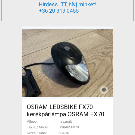
Hirdess ITT, hívj minket!
+36 20 319 0455
OSRAM LEDSBIKE FX70
kerékpárlámpa OSRAM FX70
Lámpa / Világítás használt
Állapot
használt
ELADÓ
Típus / Modell
OSRAM FX70
Keres / Kínál
ELADÓ