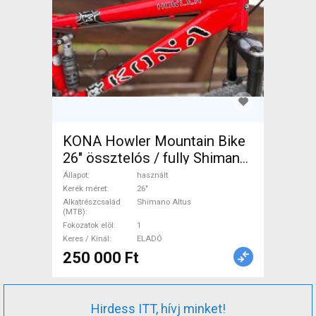
KONA Howler Mountain Bike
26" össztelós / fully Shimano
Altus használt ELADÓ
Állapot
használt
Kerék méret
26"
Alkatrészcsalád
Shimano Altus
(MTB)
Fokozatok elöl
1
Keres / Kínál
ELADÓ
250 000 Ft
Hirdess ITT, hívj minket!