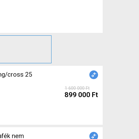
ng/cross 25
1 600 000 Ft
899 000 Ft
afék nem