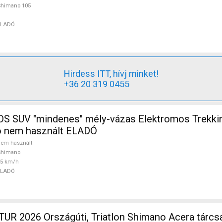
Shimano 105
ELADÓ
Hirdess ITT, hívj minket!
+36 20 319 0455
 SUV "mindenes" mély-vázas Elektromos Trekki
 nem használt ELADÓ
em használt
Shimano
25 km/h
ELADÓ
R 2026 Országúti, Triatlon Shimano Acera tárcs