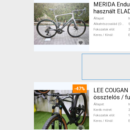
MERIDA Endura
használt ELA
Állapot
h
Alkatrészcsalád (Outi)
S
Fokozatok elöl
2
Keres / Kínál
-47%
LEE COUGAN CARBON 29 FOX KASHIMA X
össztelós / f
Állapot
h
Kerék méret
2
Fokozatok elöl
1
Keres / Kínál