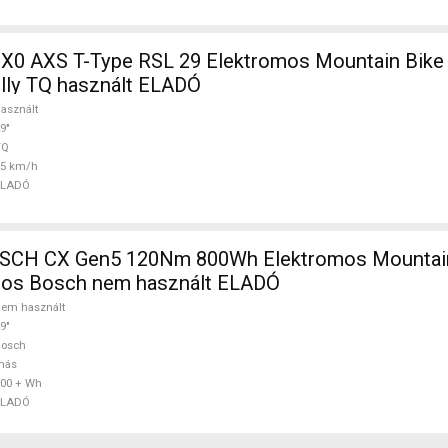
 X0 AXS T-Type RSL 29 Elektromos Mountain Bike 
ully TQ használt ELADÓ
asznált
9"
TQ
25 km/h
ELADÓ
CH CX Gen5 120Nm 800Wh Elektromos Mountain
ópos Bosch nem használt ELADÓ
em használt
9"
Bosch
más
00 + Wh
ELADÓ