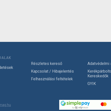
DALAK
Részletes kereső
Adatvédelmi 
detések
Kapcsolat / Hibajelentés
Kerékpárbolt
Kereskedők
Felhasználási feltételek
GYIK
mag.hu