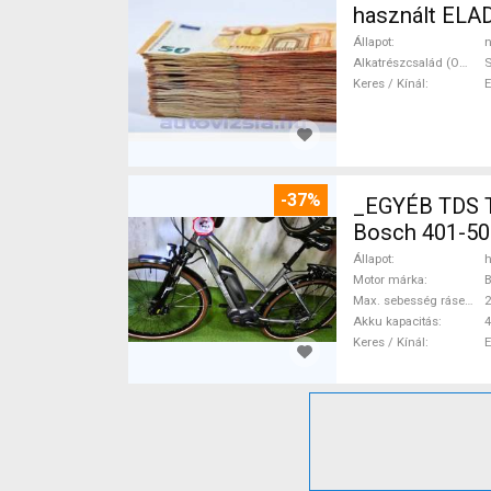
használt ELA
Állapot
n
Alkatrészcsalád (Outi)
Keres / Kínál
-37%
_EGYÉB TDS 
Bosch 401-50
Állapot
h
Motor márka
Max. sebesség rásegítéssel
Akku kapacitás
4
Keres / Kínál