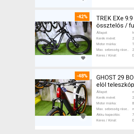
-42%
TREK EXe 9.9
össztelós / f
Állapot
h
Kerék méret
2
Motor márka
Max. sebesség rásegítéssel
Keres / Kínál
-48%
GHOST 29 BOS
elöl teleszk
Állapot
n
Kerék méret
2
Motor márka
Max. sebesség rásegítéssel
Akku kapacitás
7
Keres / Kínál