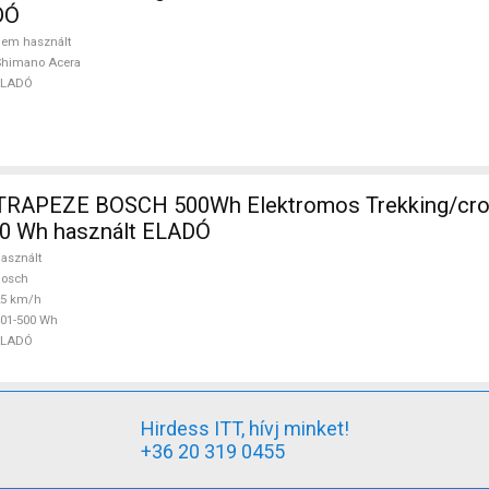
DÓ
em használt
Shimano Acera
ELADÓ
TRAPEZE BOSCH 500Wh Elektromos Trekking/cro
0 Wh használt ELADÓ
asznált
Bosch
25 km/h
01-500 Wh
ELADÓ
Hirdess ITT, hívj minket!
+36 20 319 0455