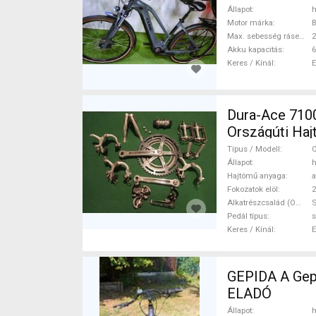
Állapot
h
Motor márka
Max. sebesség rásegítéssel
Akku kapacitás
6
Keres / Kínál
Dura-Ace 7100 
Országúti Ha
Típus / Modell
O
Állapot
h
Hajtómű anyaga
a
Fokozatok elöl
2
Alkatrészcsalád (Outi)
Pedál típus
s
Keres / Kínál
GEPIDA A Gepida Reptila
ELADÓ
Állapot
h