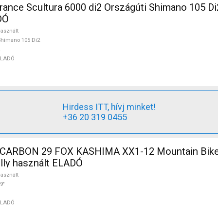
nce Scultura 6000 di2 Országúti Shimano 105 Di
DÓ
asznált
himano 105 Di2
ELADÓ
Hirdess ITT, hívj minket!
+36 20 319 0455
X1-12 Mountain Bike 29"
ully használt ELADÓ
asznált
9"
ELADÓ