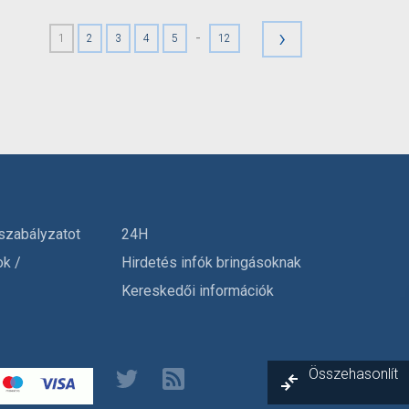
›
-
1
2
3
4
5
12
szabályzatot
24H
ok /
Hirdetés infók bringásoknak
Kereskedői információk
Összehasonlít