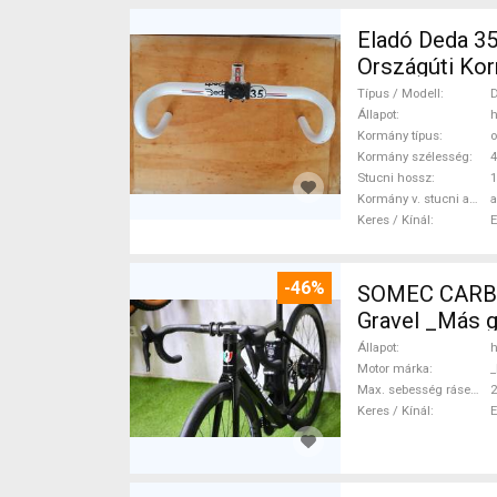
Eladó Deda 35 kormányszett Deda 35 O
Országúti Kor
Típus / Modell
D
Állapot
h
Kormány típus
o
Kormány szélesség
Stucni hossz
Kormány v. stucni anyaga
a
Keres / Kínál
-46%
SOMEC CARBO
Gravel _Más 
Állapot
h
Motor márka
_
Max. sebesség rásegítéssel
Keres / Kínál