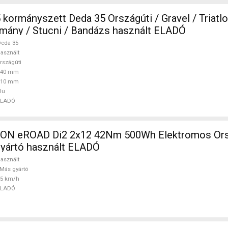
rszágúti / Gravel / Triatlon Alkatrész,
mány / Stucni / Bandázs használt ELADÓ
eda 35
asznált
rszágúti
440 mm
110 mm
lu
ELADÓ
N eROAD Di2 2x12 42Nm 500Wh Elektromos Orsz
gyártó használt ELADÓ
asznált
Más gyártó
25 km/h
ELADÓ