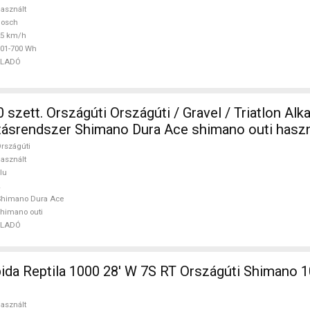
asznált
Bosch
25 km/h
01-700 Wh
ELADÓ
szett. Országúti Országúti / Gravel / Triatlon Alka
jtásrendszer Shimano Dura Ace shimano outi hasz
rszágúti
asznált
lu
Shimano Dura Ace
himano outi
ELADÓ
 1000 28' W 7S RT Országúti Shimano 105 használt
asznált