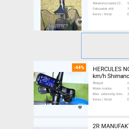
Alkatrészcsalád (Outi)
Fokozatok elöl
1
Keres / Kínál
-44%
HERCULES NOS
km/h Shimano
Állapot
n
Motor márka
Max. sebesség rásegítéssel
Keres / Kínál
2R MANUFAKTU