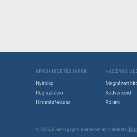
APRÓHIRDETÉS INFÓK
HASZNOS OL
Nyitólap
Megnézett hir
Regisztráció
Kedvenceid
Hirdetésfeladás
Rólunk
© 2026, Bikemag Apró a kerékpár apróhirdetés
Bike