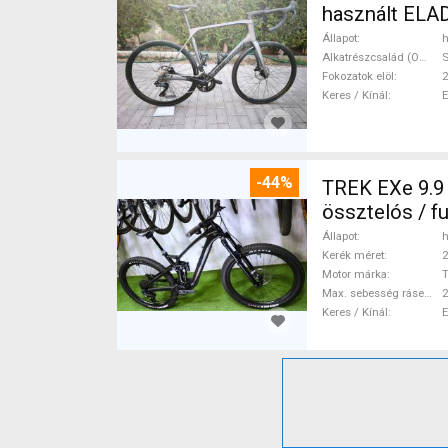
használt ELA
Állapot
h
Alkatrészcsalád (Outi)
S
Fokozatok elöl
2
Keres / Kínál
-44%
TREK EXe 9.9
össztelós / f
Állapot
h
Kerék méret
2
Motor márka
Max. sebesség rásegítéssel
Keres / Kínál