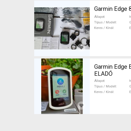
Garmin Edge 
Állapot
h
Típus / Modell
G
Keres / Kínál
Garmin Edge Explore Garmin Edge Explore Compute
ELADÓ
Állapot
h
Típus / Modell
G
Keres / Kínál