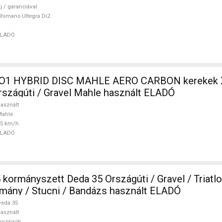
j / garanciával
himano Ultegra Di2
ELADÓ
O1 HYBRID DISC MAHLE AERO CARBON kerekek 
szágúti / Gravel Mahle használt ELADÓ
asznált
Mahle
25 km/h
ELADÓ
rszágúti / Gravel / Triatlon Alkatrész,
mány / Stucni / Bandázs használt ELADÓ
eda 35
asznált
rszágúti