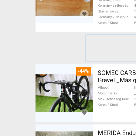
Kormány szélesség
Stucni hossz
Kormány v. stucni anyaga
a
Keres / Kínál
-44%
SOMEC CARBO
Gravel _Más 
Állapot
h
Motor márka
_
Max. sebesség rásegítéssel
Keres / Kínál
MERIDA Endura