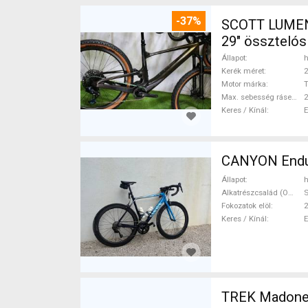
-37%
SCOTT LUMEN CARBON 29 TQ Fox AXS 17
29" össztelós
Állapot
h
Kerék méret
2
Motor márka
Max. sebesség rásegítéssel
Keres / Kínál
CANYON Endur
Állapot
h
Alkatrészcsalád (Outi)
Fokozatok elöl
2
Keres / Kínál