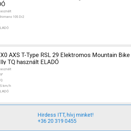
DÓ
asznált
himano 105 Di2
ELADÓ
 X0 AXS T-Type RSL 29 Elektromos Mountain Bike 
ully TQ használt ELADÓ
asznált
9"
TQ
25 km/h
ELADÓ
Hirdess ITT, hívj minket!
+36 20 319 0455