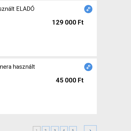
sznált ELADÓ
129 000 Ft
45 000 Ft
›
1
2
3
4
5