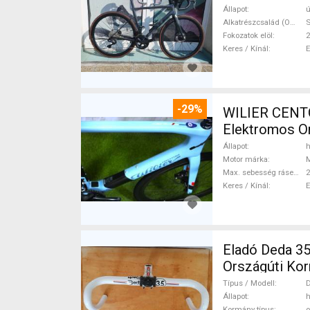
Állapot
ú
Alkatrészcsalád (Outi)
S
Fokozatok elöl
2
Keres / Kínál
-29%
WILIER CENT
Elektromos Or
Állapot
h
Motor márka
Max. sebesség rásegítéssel
Keres / Kínál
Eladó Deda 35 kormányszett Deda 35 O
Országúti Kor
Típus / Modell
D
Állapot
h
Kormány típus
o