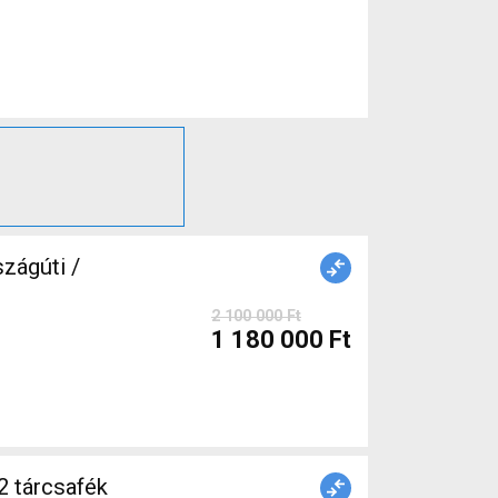
ágúti /
2 100 000 Ft
1 180 000 Ft
2 tárcsafék