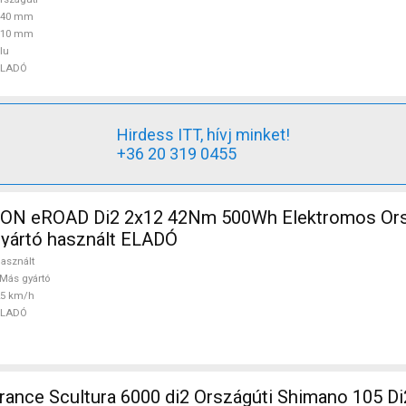
440 mm
110 mm
lu
ELADÓ
Hirdess ITT, hívj minket!
+36 20 319 0455
N eROAD Di2 2x12 42Nm 500Wh Elektromos Orsz
gyártó használt ELADÓ
asznált
Más gyártó
25 km/h
ELADÓ
nce Scultura 6000 di2 Országúti Shimano 105 Di