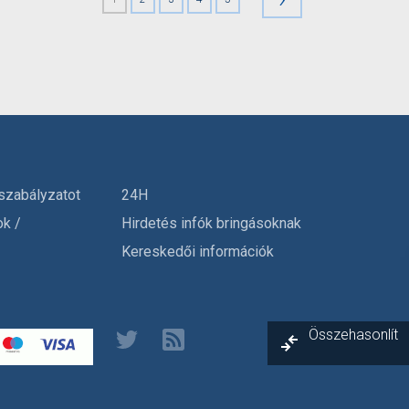
szabályzatot
24H
ok /
Hirdetés infók bringásoknak
Kereskedői információk
Összehasonlít