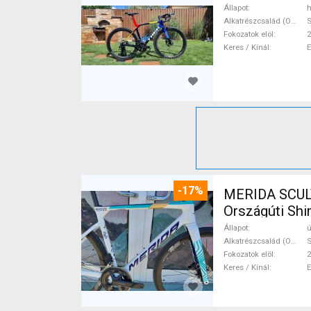
Állapot
h
Alkatrészcsalád (Outi)
S
Fokozatok elöl
2
Keres / Kínál
-17%
MERIDA SCUL
Országúti Shi
Állapot
ú
Alkatrészcsalád (Outi)
S
Fokozatok elöl
2
Keres / Kínál