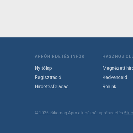
APRÓHIRDETÉS INFÓK
HASZNOS OL
Nyitólap
Megnézett hir
Regisztráció
Kedvenceid
Hirdetésfeladás
Rólunk
© 2026, Bikemag Apró a kerékpár apróhirdetés
Bike