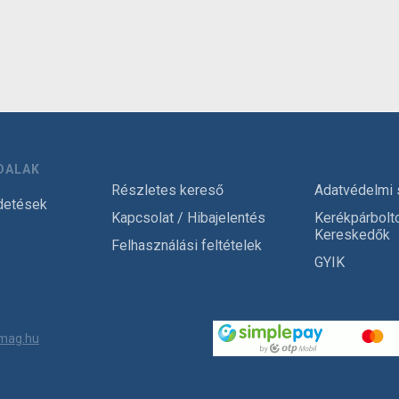
DALAK
Részletes kereső
Adatvédelmi 
detések
Kapcsolat / Hibajelentés
Kerékpárbolt
Kereskedők
Felhasználási feltételek
GYIK
mag.hu