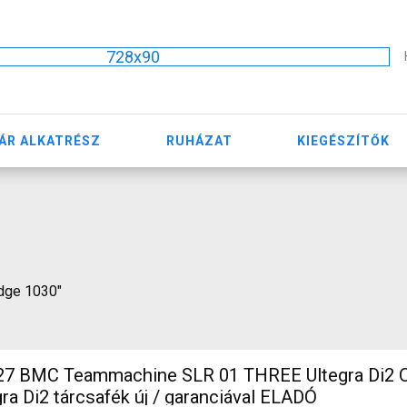
728x90
ÁR ALKATRÉSZ
RUHÁZAT
KIEGÉSZÍTŐK
edge 1030"
 BMC Teammachine SLR 01 THREE Ultegra Di2 O
ra Di2 tárcsafék új / garanciával ELADÓ