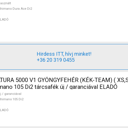
asznált
himano Dura Ace Di2
ELADÓ
Hirdess ITT, hívj minket!
+36 20 319 0455
TURA 5000 V1 GYÖNGYFEHÉR (KÉK-TEAM) ( XS,S
mano 105 Di2 tárcsafék új / garanciával ELADÓ
j / garanciával
himano 105 Di2
ELADÓ