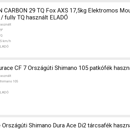
,5kg Elektromos Mountain Bike
 / fully TQ használt ELADÓ
asznált
9"
TQ
25 km/h
ELADÓ
ace CF 7 Országúti Shimano 105 patkófék haszn
asznált
Shimano 105
ELADÓ
TREK Madone Országúti Shimano Dura Ace Di2 tárcsafék ha