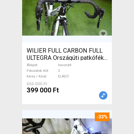
WILIER FULL CARBON FULL
ULTEGRA Országúti patkófék
használt ELADÓ
Állapot
használt
Fokozatok elöl
2
Keres / Kínál
ELADÓ
655 000 Ft
399 000 Ft
-33%