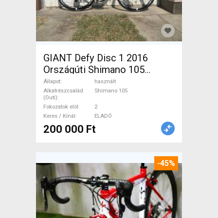
GIANT Defy Disc 1 2016
Országúti Shimano 105
tárcsafék használt ELADÓ
Állapot
használt
Alkatrészcsalád
Shimano 105
(Outi)
Fokozatok elöl
2
Keres / Kínál
ELADÓ
200 000 Ft
-45%