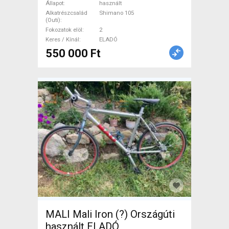
Országúti Shimano 105
Állapot
használt
tárcsafék használt ELADÓ
Alkatrészcsalád
Shimano 105
(Outi)
Fokozatok elöl
2
Keres / Kínál
ELADÓ
550 000 Ft
MALI Mali Iron (?) Országúti
használt ELADÓ