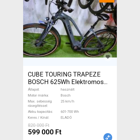
CUBE TOURING TRAPEZE
BOSCH 625Wh Elektromos
Trekking/cross 25 km/h
Állapot
használt
Bosch 601-700 Wh használt
Motor márka
Bosch
Max. sebesség
25 km/h
ELADÓ
rásegítéssel
Akku kapacitás
601-700 Wh
Keres / Kínál
ELADÓ
820 000 Ft
599 000 Ft