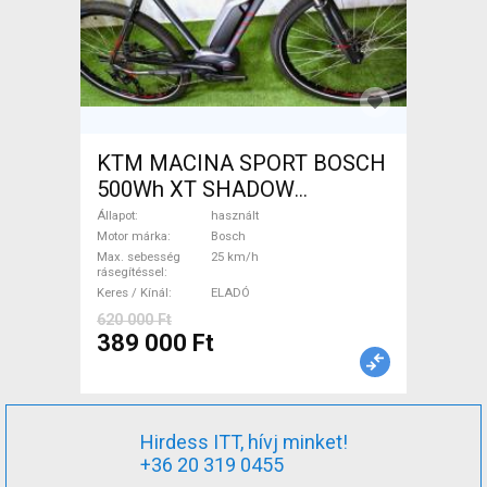
KTM MACINA SPORT BOSCH
500Wh XT SHADOW
Elektromos Trekking/cross
Állapot
használt
25 km/h Bosch használt
Motor márka
Bosch
Max. sebesség
25 km/h
ELADÓ
rásegítéssel
Keres / Kínál
ELADÓ
620 000 Ft
389 000 Ft
Hirdess ITT, hívj minket!
+36 20 319 0455