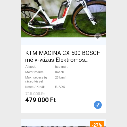
KTM MACINA CX 500 BOSCH
mély-vázas Elektromos
Trekking/cross 25 km/h
Állapot
használt
Bosch használt ELADÓ
Motor márka
Bosch
Max. sebesség
25 km/h
rásegítéssel
Keres / Kínál
ELADÓ
715 000 Ft
479 000 Ft
-27%