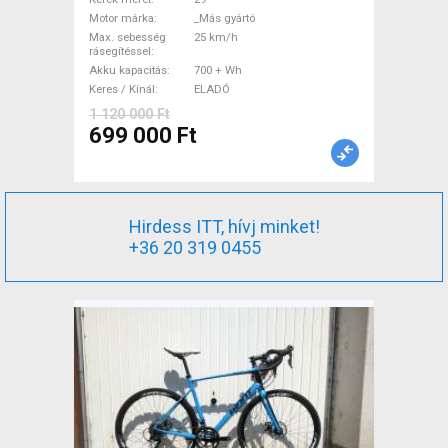
gyártó 700 + Wh használt
Motor márka
_Más gyártó
ELADÓ
Max. sebesség
25 km/h
rásegítéssel
Akku kapacitás
700 + Wh
Keres / Kínál
ELADÓ
1 120 000 Ft
699 000 Ft
Hirdess ITT, hívj minket!
+36 20 319 0455