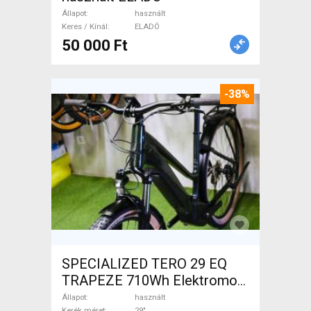
Állapot
használt
Keres / Kínál
ELADÓ
50 000 Ft
-38%
SPECIALIZED TERO 29 EQ
TRAPEZE 710Wh Elektromos
Trekking/cross 25 km/h _Más
Állapot
használt
Kerék méret
29"