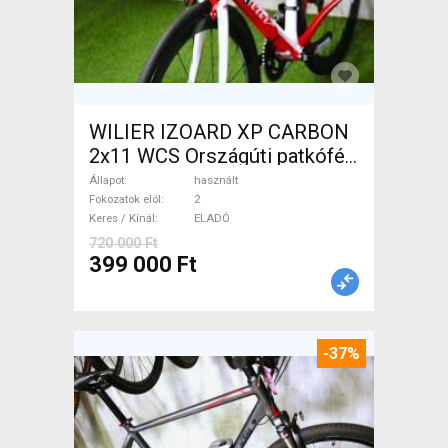
WILIER IZOARD XP CARBON
2x11 WCS Országúti patkófék
használt ELADÓ
Állapot
használt
Fokozatok elöl
2
Keres / Kínál
ELADÓ
720 000 Ft
399 000 Ft
-37%