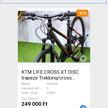
-31%
KTM LIFE CROSS XT DISC
trapeze Trekking/cross
tárcsafék használt ELADÓ
Állapot
használt
Fokozatok elöl
3
Keres / Kínál
ELADÓ
360 000 Ft
249 000 Ft