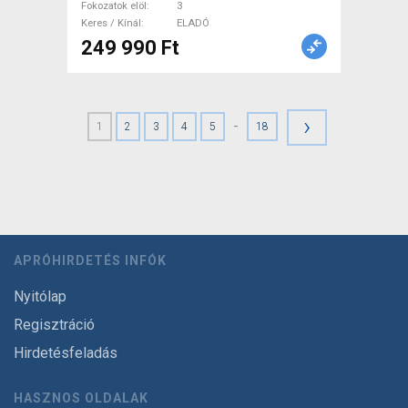
Fokozatok elöl
3
Keres / Kínál
ELADÓ
249 990 Ft
›
-
1
2
3
4
5
18
APRÓHIRDETÉS INFÓK
Nyitólap
Regisztráció
Hirdetésfeladás
HASZNOS OLDALAK