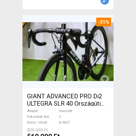
-31%
GIANT ADVANCED PRO Di2
ULTEGRA SLR 40 Országúti
használt ELADÓ
Állapot
használt
Fokozatok elöl
2
Keres / Kínál
ELADÓ
820 000 Ft