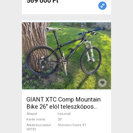
569 000 Ft
GIANT XTC Comp Mountain
Bike 26" elöl teleszkópos
Shimano Deore XT használt
Állapot
használt
ELADÓ
Kerék méret
26"
Alkatrészcsalád
Shimano Deore XT
(MTB)