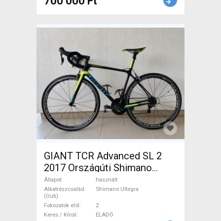
700 000 Ft
GIANT TCR Advanced SL 2
2017 Országúti Shimano
Ultegra patkófék használt
Állapot
használt
ELADÓ
Alkatrészcsalád
Shimano Ultegra
(Outi)
Fokozatok elöl
2
Keres / Kínál
ELADÓ