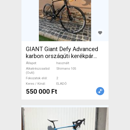
GIANT Giant Defy Advanced
karbon országúti kerékpár
Országúti Shimano 105
Állapot
használt
tárcsafék használt ELADÓ
Alkatrészcsalád
Shimano 105
(Outi)
Fokozatok elöl
2
Keres / Kínál
ELADÓ
550 000 Ft