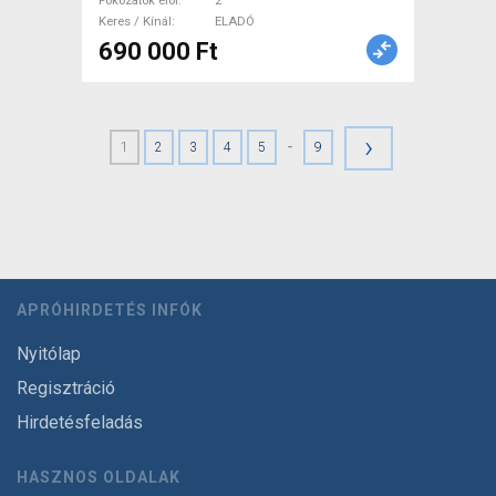
Fokozatok elöl
2
Keres / Kínál
ELADÓ
690 000 Ft
›
-
1
2
3
4
5
9
APRÓHIRDETÉS INFÓK
Nyitólap
Regisztráció
Hirdetésfeladás
HASZNOS OLDALAK