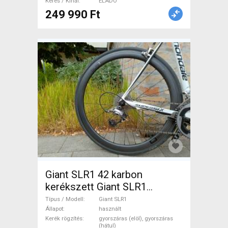
Keres / Kínál
ELADÓ
249 990 Ft
Giant SLR1 42 karbon
kerékszett Giant SLR1
Országúti / Gravel / Triatlon
Típus / Modell
Giant SLR1
Alkatrész, Országúti Kerék /
Állapot
használt
Kerék rögzítés
gyorszáras (elöl), gyorszáras
Felni / Gumi használt ELADÓ
(hátul)