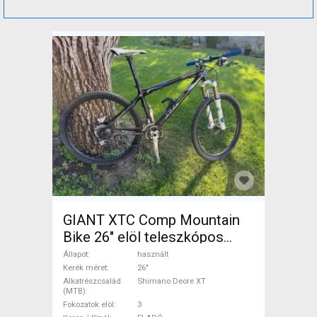
GIANT XTC Comp Mountain
Bike 26" elöl teleszkópos
Shimano Deore XT használt
Állapot
használt
ELADÓ
Kerék méret
26"
Alkatrészcsalád
Shimano Deore XT
(MTB)
Fokozatok elöl
3