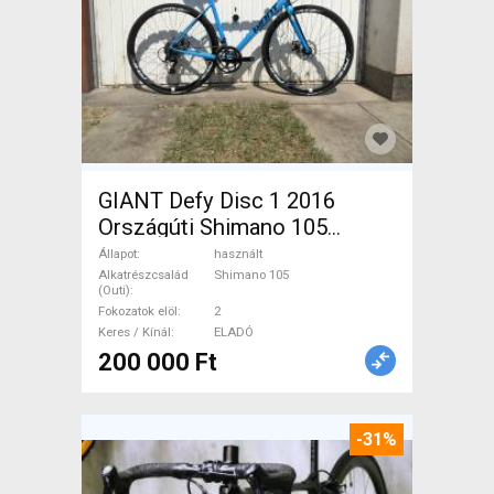
GIANT Defy Disc 1 2016
Országúti Shimano 105
tárcsafék használt ELADÓ
Állapot
használt
Alkatrészcsalád
Shimano 105
(Outi)
Fokozatok elöl
2
Keres / Kínál
ELADÓ
200 000 Ft
-31%