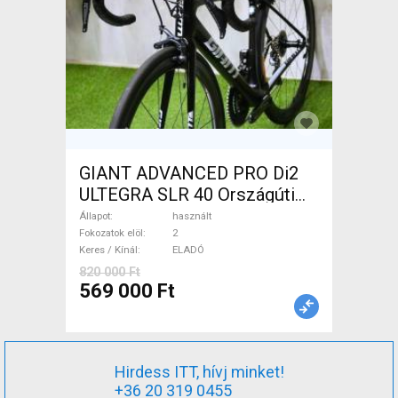
GIANT ADVANCED PRO Di2
ULTEGRA SLR 40 Országúti
használt ELADÓ
Állapot
használt
Fokozatok elöl
2
Keres / Kínál
ELADÓ
820 000 Ft
569 000 Ft
Hirdess ITT, hívj minket!
+36 20 319 0455