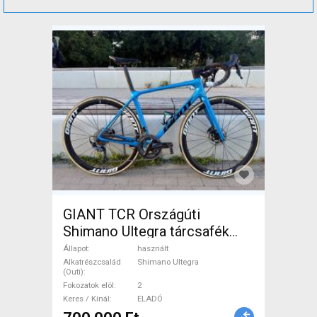
GIANT TCR Országúti
Shimano Ultegra tárcsafék
használt ELADÓ
Állapot
használt
Alkatrészcsalád
Shimano Ultegra
(Outi)
Fokozatok elöl
2
Keres / Kínál
ELADÓ