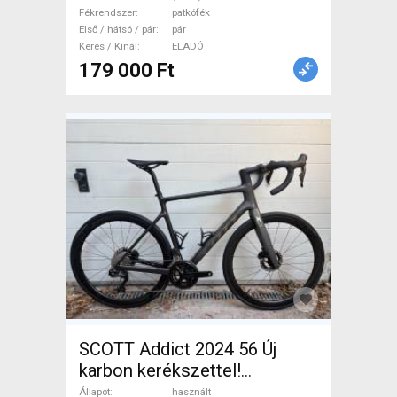
Fékrendszer
patkófék
Első / hátsó / pár
pár
Keres / Kínál
ELADÓ
179 000 Ft
SCOTT Addict 2024 56 Új
karbon kerékszettel!
Országúti Shimano 105 Di2
Állapot
használt