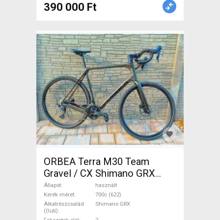
390 000 Ft
ORBEA Terra M30 Team
Gravel / CX Shimano GRX
tárcsafék használt ELADÓ
Állapot
használt
Kerék méret
700c (622)
Alkatrészcsalád
Shimano GRX
(Outi)