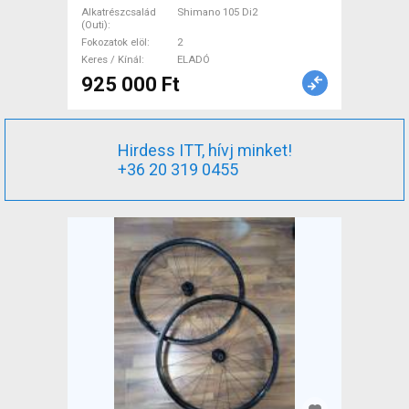
tárcsafék használt ELADÓ
Alkatrészcsalád
Shimano 105 Di2
(Outi)
Fokozatok elöl
2
Keres / Kínál
ELADÓ
925 000 Ft
Hirdess ITT, hívj minket!
+36 20 319 0455