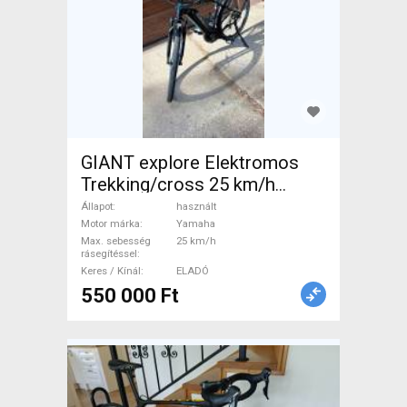
GIANT explore Elektromos
Trekking/cross 25 km/h
Yamaha használt ELADÓ
Állapot
használt
Motor márka
Yamaha
Max. sebesség
25 km/h
rásegítéssel
Keres / Kínál
ELADÓ
550 000 Ft