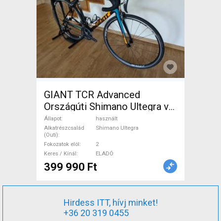
GIANT TCR Advanced
Országúti Shimano Ultegra v-
fék használt ELADÓ
Állapot
használt
Alkatrészcsalád
Shimano Ultegra
(Outi)
Fokozatok elöl
2
Keres / Kínál
ELADÓ
399 990 Ft
Hirdess ITT, hívj minket!
+36 20 319 0455