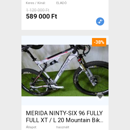
Keres / Kínál
ELADÓ
1 120 000 Ft
589 000 Ft
-38%
MERIDA NINTY-SIX 96 FULLY
FULL XT / L 20 Mountain Bike
26" össztelós / fully használt
Állapot
használt