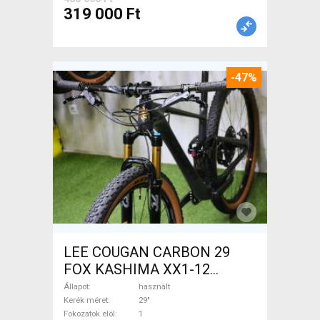
319 000 Ft
-47%
LEE COUGAN CARBON 29
FOX KASHIMA XX1-12
Mountain Bike 29" össztelós
Állapot
használt
/ fully használt ELADÓ
Kerék méret
29"
Fokozatok elöl
1