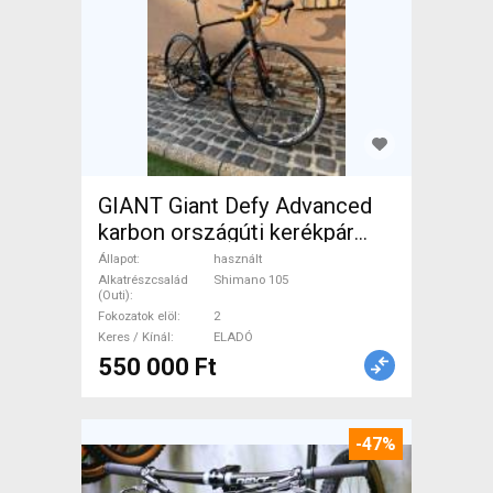
GIANT Giant Defy Advanced
karbon országúti kerékpár
Országúti Shimano 105
Állapot
használt
tárcsafék használt ELADÓ
Alkatrészcsalád
Shimano 105
(Outi)
Fokozatok elöl
2
Keres / Kínál
ELADÓ
550 000 Ft
-47%