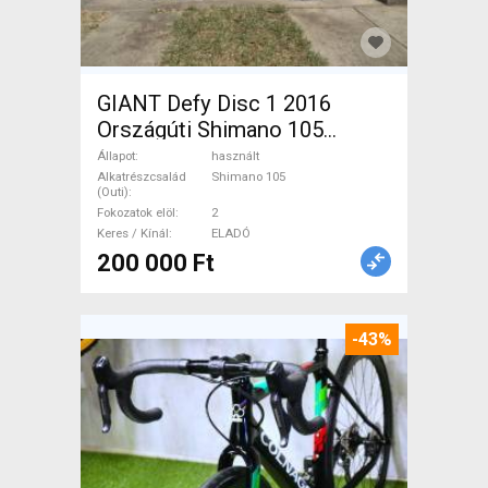
GIANT Defy Disc 1 2016
Országúti Shimano 105
tárcsafék használt ELADÓ
Állapot
használt
Alkatrészcsalád
Shimano 105
(Outi)
Fokozatok elöl
2
Keres / Kínál
ELADÓ
200 000 Ft
-43%