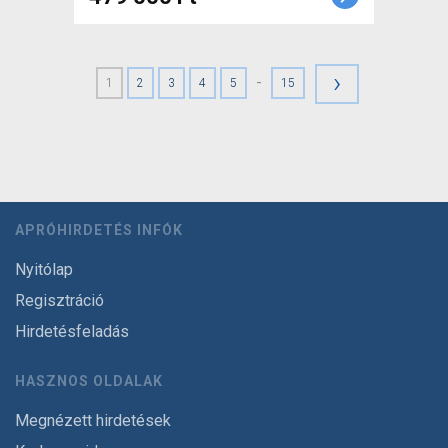
›
-
1
2
3
4
5
15
APRÓHIRDETÉS INFÓK
Nyitólap
Regisztráció
Hirdetésfeladás
HASZNOS OLDALAK
Megnézett hirdetések