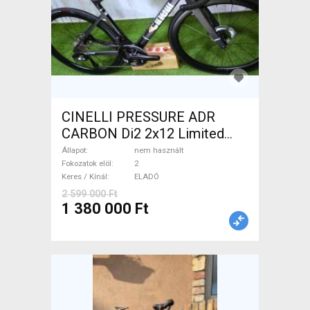
CINELLI PRESSURE ADR
CARBON Di2 2x12 Limited
1of50 0km ÚJ! Országúti
Állapot
nem használt
tárcsafék nem használt
Fokozatok elöl
2
Keres / Kínál
ELADÓ
ELADÓ
2 599 000 Ft
1 380 000 Ft