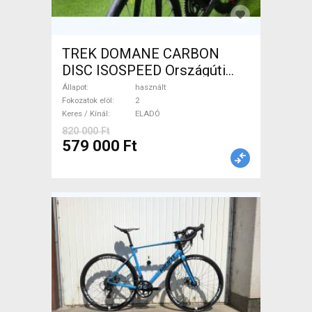
TREK DOMANE CARBON
DISC ISOSPEED Országúti
tárcsafék használt ELADÓ
Állapot
használt
Fokozatok elöl
2
Keres / Kínál
ELADÓ
820 000 Ft
579 000 Ft