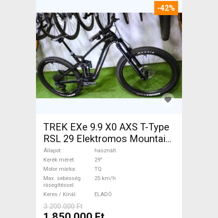
-42%
TREK EXe 9.9 X0 AXS T-Type
RSL 29 Elektromos Mountain
Bike 29" össztelós / fully TQ
Állapot
használt
használt ELADÓ
Kerék méret
29"
Motor márka
TQ
Max. sebesség
25 km/h
rásegítéssel
Keres / Kínál
ELADÓ
3 200 000 Ft
1 850 000 Ft