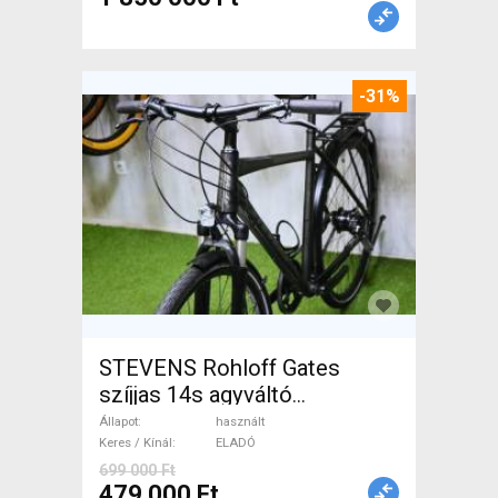
-31%
STEVENS Rohloff Gates
szíjjas 14s agyváltó
Trekking/cross használt
Állapot
használt
ELADÓ
Keres / Kínál
ELADÓ
699 000 Ft
479 000 Ft