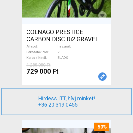
COLNAGO PRESTIGE
CARBON DISC Di2 GRAVEL
Gravel / CX tárcsafék használt
Állapot
használt
ELADÓ
Fokozatok elöl
2
Keres / Kínál
ELADÓ
1 280 000 Ft
729 000 Ft
Hirdess ITT, hívj minket!
+36 20 319 0455
-50%