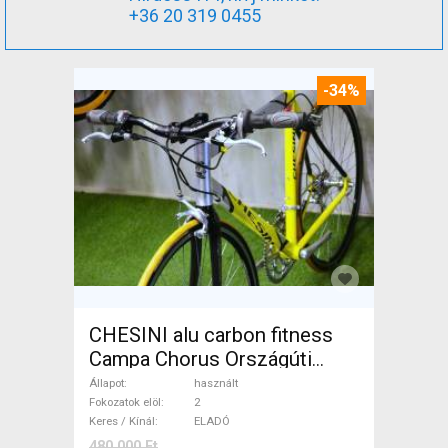
+36 20 319 0455
-34%
CHESINI alu carbon fitness
Campa Chorus Országúti
használt ELADÓ
Állapot
használt
Fokozatok elöl
2
Keres / Kínál
ELADÓ
480 000 Ft