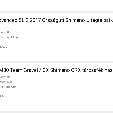
rszágúti Shimano Ultegra patkófék használt
asznált
himano Ultegra
ELADÓ
M30 Team Gravel / CX Shimano GRX tárcsafék ha
asznált
00c (622)
Shimano GRX
ELADÓ