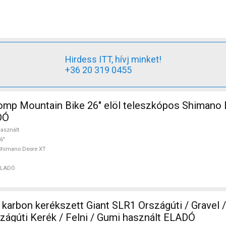
Hirdess ITT, hívj minket!
+36 20 319 0455
mp Mountain Bike 26" elöl teleszkópos Shimano
DÓ
asznált
6"
Shimano Deore XT
ELADÓ
karbon kerékszett Giant SLR1 Országúti / Gravel /
Alkatrész, Országúti Kerék / Felni / Gumi használt ELADÓ