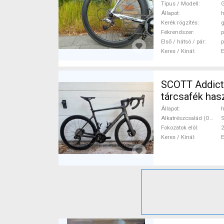
Típus / Modell
G
Állapot
h
Kerék rögzítés
g
Fékrendszer
p
Első / hátsó / pár
p
Keres / Kínál
SCOTT Addict 
tárcsafék ha
Állapot
h
Alkatrészcsalád (Outi)
S
Fokozatok elöl
2
Keres / Kínál