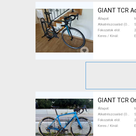
GIANT TCR Ad
Állapot
h
Alkatrészcsalád (Outi)
S
Fokozatok elöl
2
Keres / Kínál
GIANT TCR Or
Állapot
h
Alkatrészcsalád (Outi)
S
Fokozatok elöl
2
Keres / Kínál