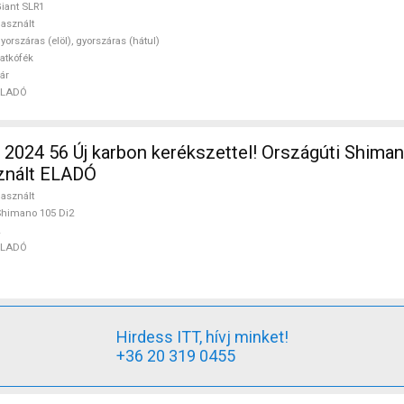
iant SLR1
asznált
yorszáras (elöl), gyorszáras (hátul)
atkófék
ár
ELADÓ
2024 56 Új karbon kerékszettel! Országúti Shiman
sznált ELADÓ
asznált
himano 105 Di2
ELADÓ
Hirdess ITT, hívj minket!
+36 20 319 0455