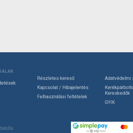
DALAK
Részletes kereső
Adatvédelmi 
detések
Kapcsolat / Hibajelentés
Kerékpárbolt
Kereskedők
Felhasználási feltételek
GYIK
mag.hu