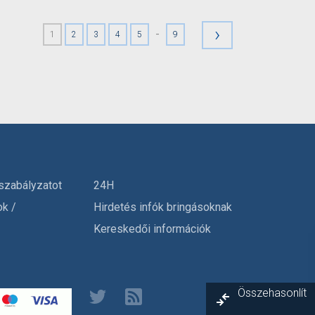
›
-
1
2
3
4
5
9
szabályzatot
24H
ok /
Hirdetés infók bringásoknak
Kereskedői információk
Összehasonlít