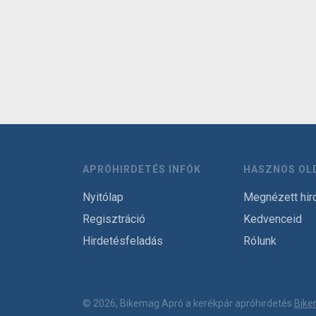
APRÓHIRDETÉS INFÓK
HASZNOS OL
Nyitólap
Megnézett hir
Regisztráció
Kedvenceid
Hirdetésfeladás
Rólunk
© 2026, Bikemag Apró a kerékpár apróhirdetés
Bike