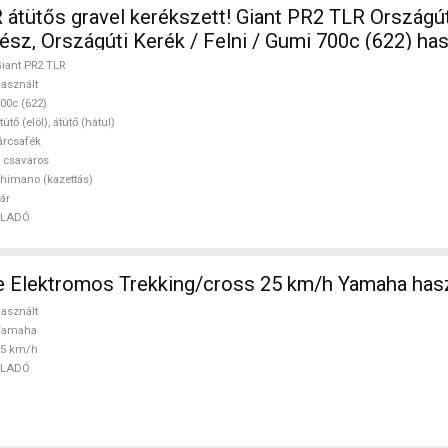
ős gravel kerékszett! Giant PR2 TLR Országúti / Gravel /
Triatlon Alkatrész, Országúti Kerék / Felni / Gumi 700c
iant PR2 TLR
asznált
00c (622)
tütő (elöl), átütő (hátul)
árcsafék
 csavaros
himano (kazettás)
ár
ELADÓ
e Elektromos Trekking/cross 25 km/h Yamaha has
asznált
Yamaha
25 km/h
ELADÓ