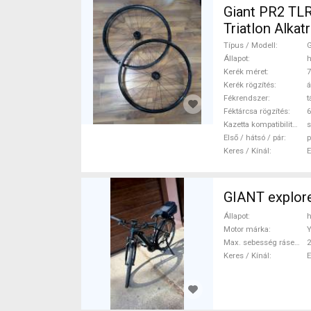
Giant PR2 TLR átüt
Típus / Modell
G
Állapot
h
Kerék méret
7
Kerék rögzítés
á
Fékrendszer
t
Féktárcsa rögzítés
6
Kazetta kompatibilitás
s
Első / hátsó / pár
p
Keres / Kínál
GIANT explor
Állapot
h
Motor márka
Max. sebesség rásegítéssel
Keres / Kínál