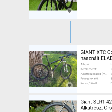
GIANT XTC Co
használt ELA
Állapot
h
Kerék méret
2
Alkatrészcsalád (MTB)
Fokozatok elöl
3
Keres / Kínál
Giant SLR1 42 