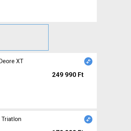
 Deore XT
249 990 Ft
 Triatlon