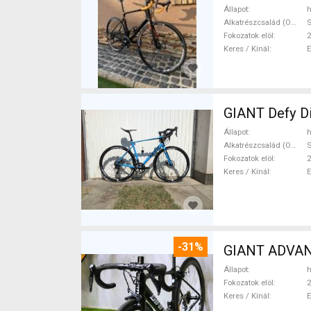
Állapot
h
Alkatrészcsalád (Outi)
Fokozatok elöl
2
Keres / Kínál
GIANT Defy Di
Állapot
h
Alkatrészcsalád (Outi)
Fokozatok elöl
2
Keres / Kínál
-31%
GIANT ADVANC
Állapot
h
Fokozatok elöl
2
Keres / Kínál