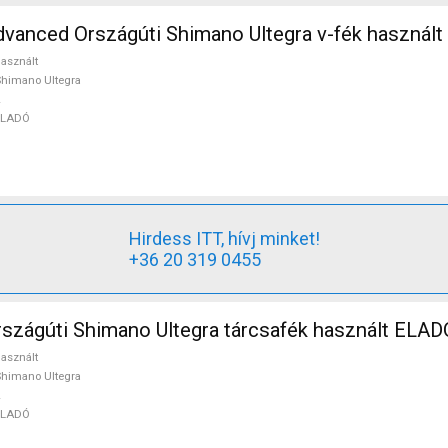
vanced Országúti Shimano Ultegra v-fék használ
asznált
himano Ultegra
ELADÓ
Hirdess ITT, hívj minket!
+36 20 319 0455
szágúti Shimano Ultegra tárcsafék használt ELAD
asznált
himano Ultegra
ELADÓ