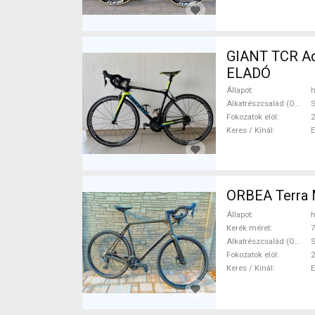
GIANT TCR Advanced SL 2 2017 O
ELADÓ
Állapot
h
Alkatrészcsalád (Outi)
S
Fokozatok elöl
2
Keres / Kínál
ORBEA Terra 
Állapot
h
Kerék méret
7
Alkatrészcsalád (Outi)
Fokozatok elöl
2
Keres / Kínál