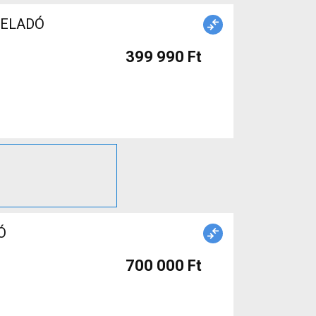
t ELADÓ
399 990 Ft
Ó
700 000 Ft