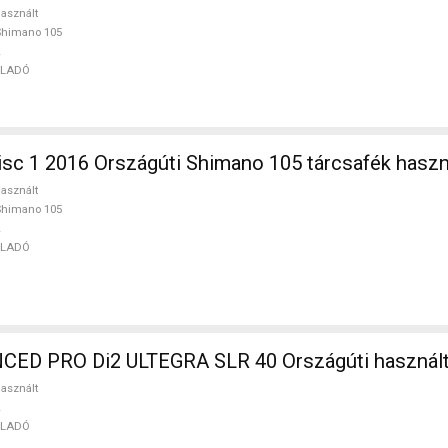
asznált
Shimano 105
ELADÓ
sc 1 2016 Országúti Shimano 105 tárcsafék hasz
asznált
Shimano 105
ELADÓ
ED PRO Di2 ULTEGRA SLR 40 Országúti használ
asznált
ELADÓ