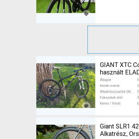
GIANT XTC Co
használt ELA
Állapot
h
Kerék méret
2
Alkatrészcsalád (MTB)
Fokozatok elöl
3
Keres / Kínál
Giant SLR1 42 