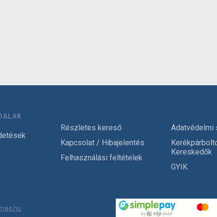
DALAK
Részletes kereső
Adatvédelmi 
detések
Kapcsolat / Hibajelentés
Kerékpárbolt
Kereskedők
Felhasználási feltételek
GYIK
mag.hu