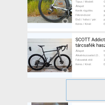
Típus / Modell
G
Állapot
h
Kerék rögzítés
g
Fékrendszer
p
Első / hátsó / pár
p
Keres / Kínál
SCOTT Addict 
tárcsafék ha
Állapot
h
Alkatrészcsalád (Outi)
S
Fokozatok elöl
2
Keres / Kínál