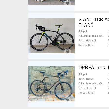
GIANT TCR Advanced SL 2 2017 O
ELADÓ
Állapot
h
Alkatrészcsalád (Outi)
S
Fokozatok elöl
2
Keres / Kínál
ORBEA Terra 
Állapot
h
Kerék méret
7
Alkatrészcsalád (Outi)
Fokozatok elöl
2
Keres / Kínál