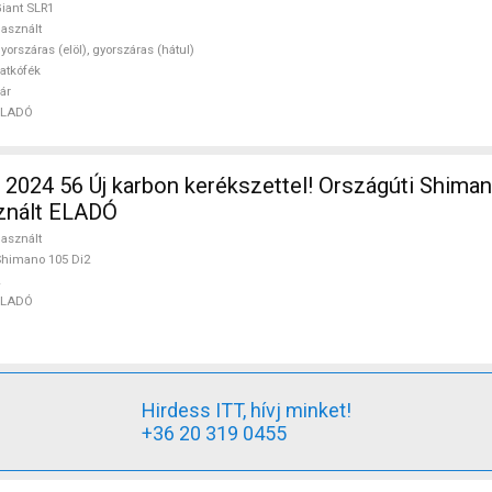
iant SLR1
asznált
yorszáras (elöl), gyorszáras (hátul)
atkófék
ár
ELADÓ
2024 56 Új karbon kerékszettel! Országúti Shiman
sznált ELADÓ
asznált
himano 105 Di2
ELADÓ
Hirdess ITT, hívj minket!
+36 20 319 0455