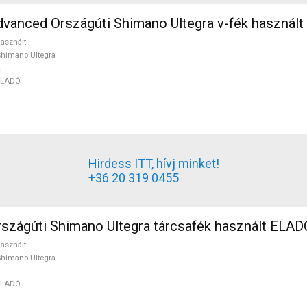
vanced Országúti Shimano Ultegra v-fék használ
asznált
himano Ultegra
ELADÓ
Hirdess ITT, hívj minket!
+36 20 319 0455
szágúti Shimano Ultegra tárcsafék használt ELAD
asznált
himano Ultegra
ELADÓ