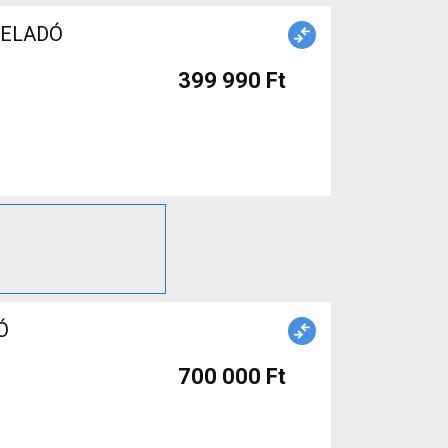
t ELADÓ
399 990 Ft
Ó
700 000 Ft