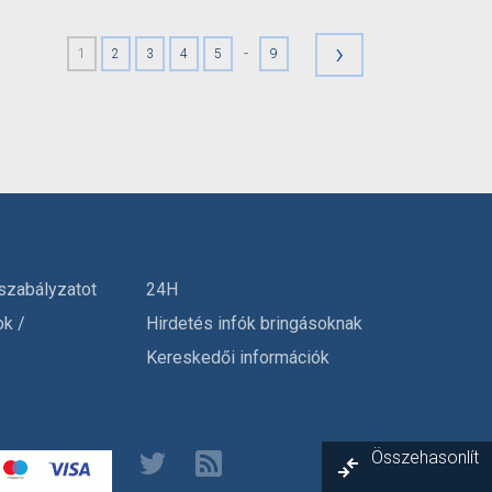
›
-
1
2
3
4
5
9
szabályzatot
24H
ok /
Hirdetés infók bringásoknak
Kereskedői információk
Összehasonlít