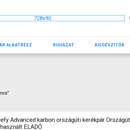
728x90
ÁR ALKATRÉSZ
RUHÁZAT
KIEGÉSZÍTŐK
ance"
efy Advanced karbon országúti kerékpár Országú
 használt ELADÓ