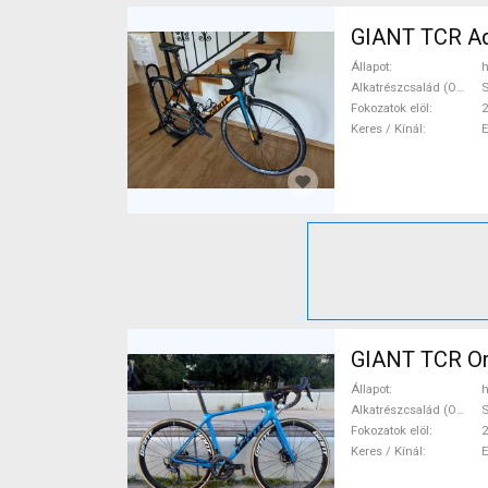
GIANT TCR Ad
Állapot
h
Alkatrészcsalád (Outi)
S
Fokozatok elöl
2
Keres / Kínál
GIANT TCR Or
Állapot
h
Alkatrészcsalád (Outi)
S
Fokozatok elöl
2
Keres / Kínál