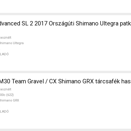
rszágúti Shimano Ultegra patkófék használt
asznált
himano Ultegra
ELADÓ
M30 Team Gravel / CX Shimano GRX tárcsafék ha
asznált
00c (622)
Shimano GRX
ELADÓ