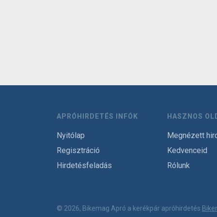
APRÓHIRDETÉS INFÓK
HASZNOS OL
Nyitólap
Megnézett hir
Regisztráció
Kedvenceid
Hirdetésfeladás
Rólunk
© 2026, Bikemag Apró a kerékpár apróhirdetés
Bike