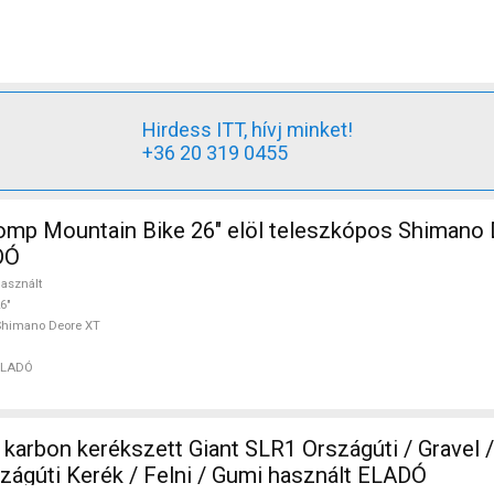
Hirdess ITT, hívj minket!
+36 20 319 0455
mp Mountain Bike 26" elöl teleszkópos Shimano
DÓ
asznált
6"
Shimano Deore XT
ELADÓ
karbon kerékszett Giant SLR1 Országúti / Gravel /
Alkatrész, Országúti Kerék / Felni / Gumi használt ELADÓ