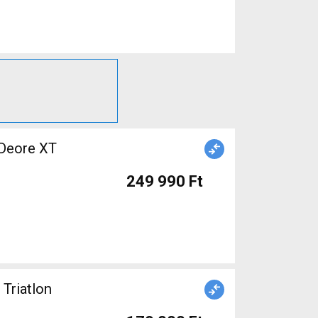
 Deore XT
249 990 Ft
 Triatlon