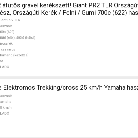
ős gravel kerékszett! Giant PR2 TLR Országúti / Gravel /
Triatlon Alkatrész, Országúti Kerék / Felni / Gumi 700c
iant PR2 TLR
asznált
00c (622)
tütő (elöl), átütő (hátul)
árcsafék
 csavaros
himano (kazettás)
ár
ELADÓ
e Elektromos Trekking/cross 25 km/h Yamaha has
asznált
Yamaha
25 km/h
ELADÓ