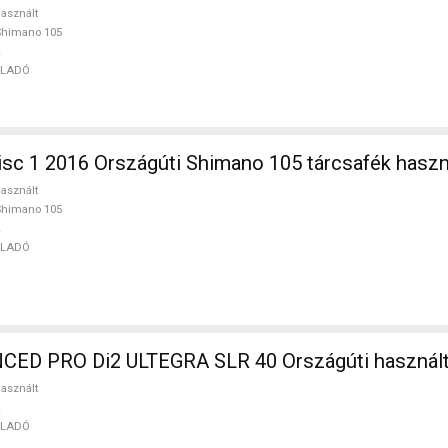
asznált
Shimano 105
ELADÓ
sc 1 2016 Országúti Shimano 105 tárcsafék hasz
asznált
Shimano 105
ELADÓ
ED PRO Di2 ULTEGRA SLR 40 Országúti használ
asznált
ELADÓ