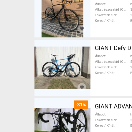
Állapot
h
Alkatrészcsalád (Outi)
Fokozatok elöl
2
Keres / Kínál
GIANT Defy Di
Állapot
h
Alkatrészcsalád (Outi)
Fokozatok elöl
2
Keres / Kínál
-31%
GIANT ADVANC
Állapot
h
Fokozatok elöl
2
Keres / Kínál