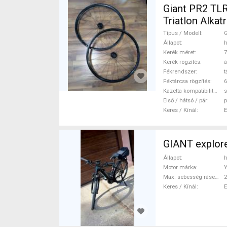
Giant PR2 TLR átüt
Típus / Modell
G
Állapot
h
Kerék méret
7
Kerék rögzítés
á
Fékrendszer
t
Féktárcsa rögzítés
6
Kazetta kompatibilitás
s
Első / hátsó / pár
p
Keres / Kínál
GIANT explor
Állapot
h
Motor márka
Max. sebesség rásegítéssel
Keres / Kínál