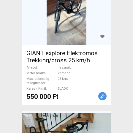
GIANT explore Elektromos
Trekking/cross 25 km/h
Yamaha használt ELADÓ
Állapot
használt
Motor márka
Yamaha
Max. sebesség
25 km/h
rásegítéssel
Keres / Kínál
ELADÓ
550 000 Ft