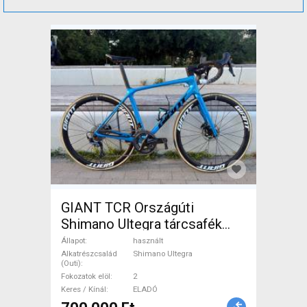
GIANT TCR Országúti
Shimano Ultegra tárcsafék
használt ELADÓ
Állapot
használt
Alkatrészcsalád
Shimano Ultegra
(Outi)
Fokozatok elöl
2
Keres / Kínál
ELADÓ