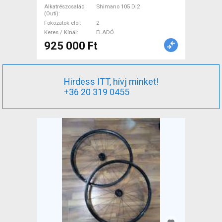
tárcsafék használt ELADÓ
Alkatrészcsalád
Shimano 105 Di2
(Outi)
Fokozatok elöl
2
Keres / Kínál
ELADÓ
925 000 Ft
Hirdess ITT, hívj minket!
+36 20 319 0455