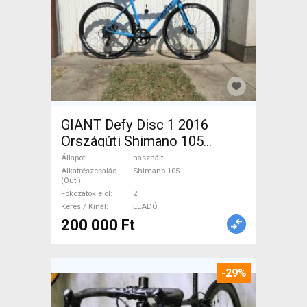
GIANT Defy Disc 1 2016
Országúti Shimano 105
tárcsafék használt ELADÓ
Állapot
használt
Alkatrészcsalád
Shimano 105
(Outi)
Fokozatok elöl
2
Keres / Kínál
ELADÓ
200 000 Ft
-29%