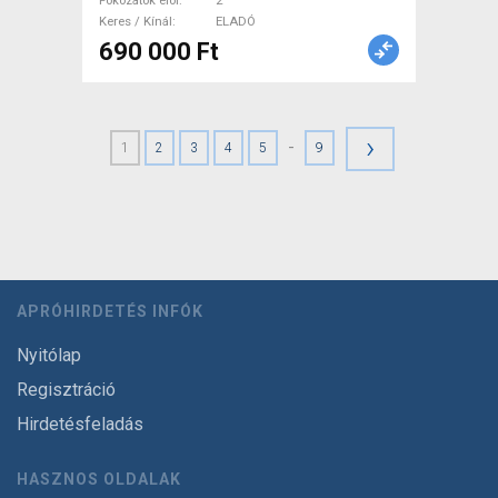
Fokozatok elöl
2
Keres / Kínál
ELADÓ
690 000 Ft
›
-
1
2
3
4
5
9
APRÓHIRDETÉS INFÓK
Nyitólap
Regisztráció
Hirdetésfeladás
HASZNOS OLDALAK