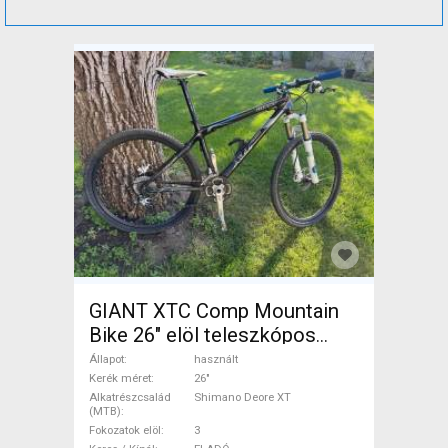
GIANT XTC Comp Mountain
Bike 26" elöl teleszkópos
Shimano Deore XT használt
Állapot
használt
ELADÓ
Kerék méret
26"
Alkatrészcsalád
Shimano Deore XT
(MTB)
Fokozatok elöl
3