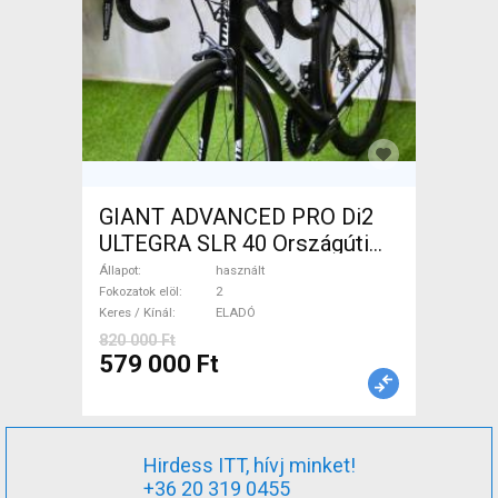
GIANT ADVANCED PRO Di2
ULTEGRA SLR 40 Országúti
használt ELADÓ
Állapot
használt
Fokozatok elöl
2
Keres / Kínál
ELADÓ
820 000 Ft
579 000 Ft
Hirdess ITT, hívj minket!
+36 20 319 0455