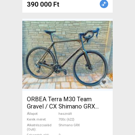
390 000 Ft
ORBEA Terra M30 Team
Gravel / CX Shimano GRX
tárcsafék használt ELADÓ
Állapot
használt
Kerék méret
700c (622)
Alkatrészcsalád
Shimano GRX
(Outi)