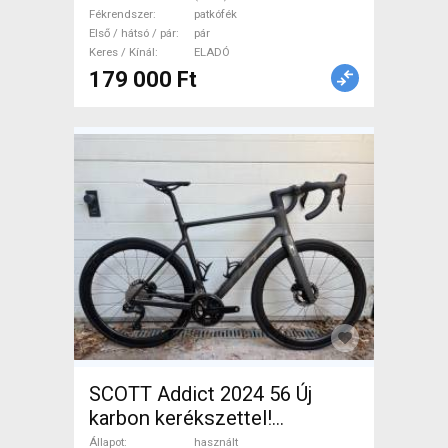
Fékrendszer
patkófék
Első / hátsó / pár
pár
Keres / Kínál
ELADÓ
179 000 Ft
SCOTT Addict 2024 56 Új
karbon kerékszettel!
Országúti Shimano 105 Di2
Állapot
használt