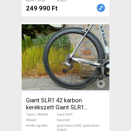
Keres / Kínál
ELADÓ
249 990 Ft
Giant SLR1 42 karbon
kerékszett Giant SLR1
Országúti / Gravel / Triatlon
Típus / Modell
Giant SLR1
Alkatrész, Országúti Kerék /
Állapot
használt
Kerék rögzítés
gyorszáras (elöl), gyorszáras
Felni / Gumi használt ELADÓ
(hátul)