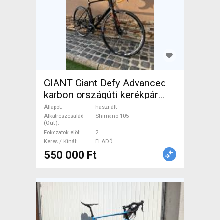
GIANT Giant Defy Advanced
karbon országúti kerékpár
Országúti Shimano 105
Állapot
használt
tárcsafék használt ELADÓ
Alkatrészcsalád
Shimano 105
(Outi)
Fokozatok elöl
2
Keres / Kínál
ELADÓ
550 000 Ft