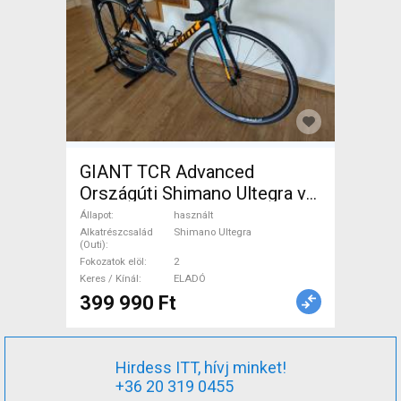
GIANT TCR Advanced
Országúti Shimano Ultegra v-
fék használt ELADÓ
Állapot
használt
Alkatrészcsalád
Shimano Ultegra
(Outi)
Fokozatok elöl
2
Keres / Kínál
ELADÓ
399 990 Ft
Hirdess ITT, hívj minket!
+36 20 319 0455