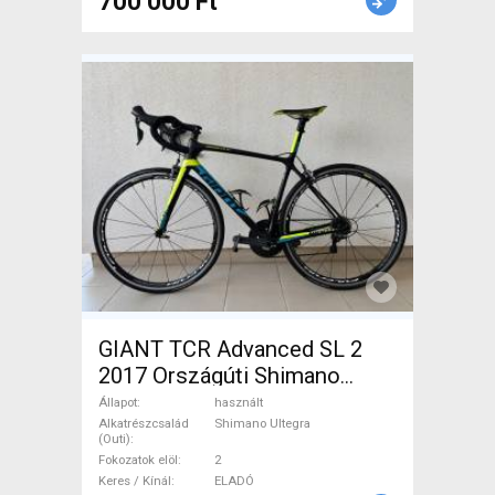
700 000 Ft
GIANT TCR Advanced SL 2
2017 Országúti Shimano
Ultegra patkófék használt
Állapot
használt
ELADÓ
Alkatrészcsalád
Shimano Ultegra
(Outi)
Fokozatok elöl
2
Keres / Kínál
ELADÓ