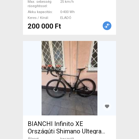
Max. sebesség
25 km/h
rásegítéssel
Akku kapacitás
0-400 Wh
Keres / Kínál
ELADÓ
200 000 Ft
BIANCHI Infinito XE
Országúti Shimano Ultegra
Di2 tárcsafék használt ELADÓ
Állapot
használt