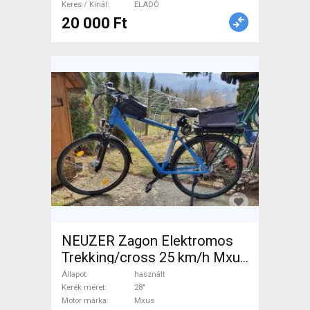
Keres / Kínál
ELADÓ
20 000 Ft
NEUZER Zagon Elektromos
Trekking/cross 25 km/h Mxus
0-400 Wh használt ELADÓ
Állapot
használt
Kerék méret
28"
Motor márka
Mxus