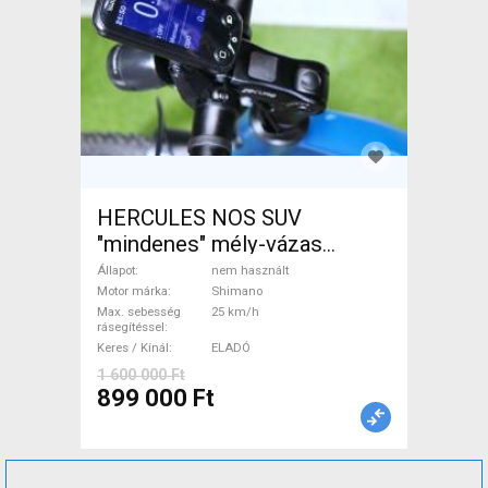
HERCULES NOS SUV
"mindenes" mély-vázas
Elektromos Trekking/cross
Állapot
nem használt
25 km/h Shimano nem
Motor márka
Shimano
Max. sebesség
25 km/h
használt ELADÓ
rásegítéssel
Keres / Kínál
ELADÓ
1 600 000 Ft
899 000 Ft