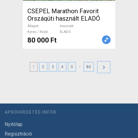
CSEPEL Marathon Favorit
Országúti használt ELADÓ
Állapot
használt
Keres / Kínál
ELADÓ
80 000 Ft
›
-
1
2
3
4
5
80
APRÓHIRDETÉS INFÓK
Nyitólap
Regisztráció