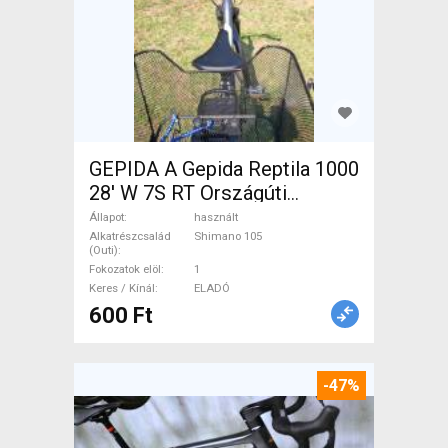
GEPIDA A Gepida Reptila 1000
28' W 7S RT Országúti
Shimano 105 használt ELADÓ
Állapot
használt
Alkatrészcsalád
Shimano 105
(Outi)
Fokozatok elöl
1
Keres / Kínál
ELADÓ
600 Ft
-47%