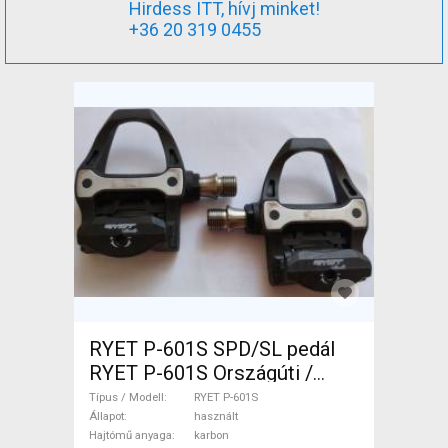
Hirdess ITT, hívj minket!
+36 20 319 0455
RYET P-601S SPD/SL pedál
RYET P-601S Országúti /
Gravel / Triatlon Alkatrész,
Típus / Modell
RYET P-601S
Országúti Hajtásrendszer
Állapot
használt
Hajtómű anyaga
karbon
használt ELADÓ