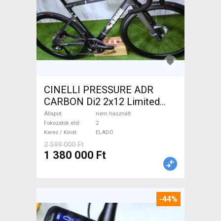
CINELLI PRESSURE ADR
CARBON Di2 2x12 Limited
1of50 0km ÚJ! Országúti
Állapot
nem használt
tárcsafék nem használt
Fokozatok elöl
2
Keres / Kínál
ELADÓ
ELADÓ
2 599 000 Ft
1 380 000 Ft
-44%