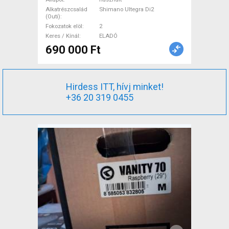
Alkatrészcsalád
Shimano Ultegra Di2
(Outi)
Fokozatok elöl
2
Keres / Kínál
ELADÓ
690 000 Ft
Hirdess ITT, hívj minket!
+36 20 319 0455