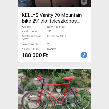
KELLYS Vanity 70 Mountain
Bike 29" elöl teleszkópos
Shimano Altus nem használt
Állapot
nem használt
ELADÓ
Kerék méret
29"
Alkatrészcsalád
Shimano Altus
(MTB)
Fokozatok elöl
2
Keres / Kínál
ELADÓ
180 000 Ft