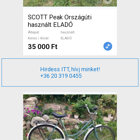
SCOTT Peak Országúti
használt ELADÓ
Állapot
használt
Keres / Kínál
ELADÓ
35 000 Ft
Hirdess ITT, hívj minket!
+36 20 319 0455