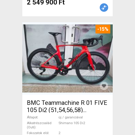
2 549 900 Ft
-15%
BMC Teammachine R 01 FIVE
105 Di2 (51,54,56,58)
Országúti Shimano 105 Di2
Állapot
új / garanciával
tárcsafék új / garanciával
Alkatrészcsalád
Shimano 105 Di2
(Outi)
ELADÓ
Fokozatok elöl
2