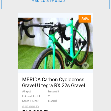
+36 20 319 0455
-36%
MERIDA Carbon Cyclocross
Gravel Ultegra RX 22s Gravel /
CX tárcsafék használt ELADÓ
Állapot
használt
Fokozatok elöl
2
Keres / Kínál
ELADÓ
815 000 Ft