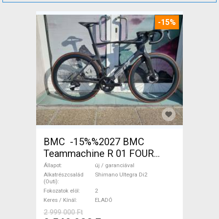
-15%
BMC -15%%2027 BMC
Teammachine R 01 FOUR
(56,58) Országúti Shimano
Állapot
új / garanciával
Ultegra Di2 tárcsafék új /
Alkatrészcsalád
Shimano Ultegra Di2
(Outi)
garanciával ELADÓ
Fokozatok elöl
2
Keres / Kínál
ELADÓ
2 999 000 Ft