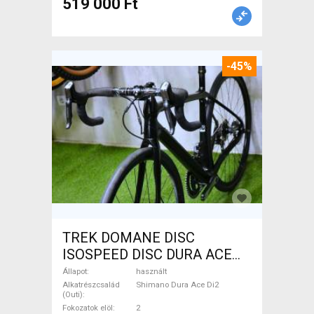
519 000 Ft
-45%
TREK DOMANE DISC
ISOSPEED DISC DURA ACE
Di2 2x11 52/53 Országúti
Állapot
használt
Shimano Dura Ace Di2
Alkatrészcsalád
Shimano Dura Ace Di2
(Outi)
tárcsafék használt ELADÓ
Fokozatok elöl
2