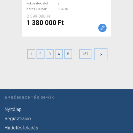
tárcsafék nem használt
Fokozatok elöl
2
Keres / Kínál
ELADÓ
ELADÓ
2 599 000 Ft
1 380 000 Ft
›
-
1
2
3
4
5
157
APRÓHIRDETÉS INFÓK
Nyitólap
Regisztráció
Hirdetésfeladás