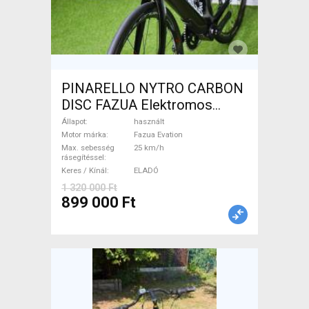
PINARELLO NYTRO CARBON
DISC FAZUA Elektromos
Országúti / Gravel Fazua
Állapot
használt
Evation használt ELADÓ
Motor márka
Fazua Evation
Max. sebesség
25 km/h
rásegítéssel
Keres / Kínál
ELADÓ
1 320 000 Ft
899 000 Ft