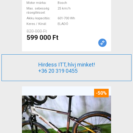
Bosch 601-700 Wh használt
Motor márka
Bosch
Max. sebesség
25 km/h
ELADÓ
rásegítéssel
Akku kapacitás
601-700 Wh
Keres / Kínál
ELADÓ
820 000 Ft
599 000 Ft
Hirdess ITT, hívj minket!
+36 20 319 0455
-50%