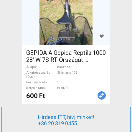
GEPIDA A Gepida Reptila 1000
28' W 7S RT Országúti
Shimano 105 használt ELADÓ
Állapot
használt
Alkatrészcsalád
Shimano 105
(Outi)
Fokozatok elöl
1
Keres / Kínál
ELADÓ
600 Ft
Hirdess ITT, hívj minket!
+36 20 319 0455