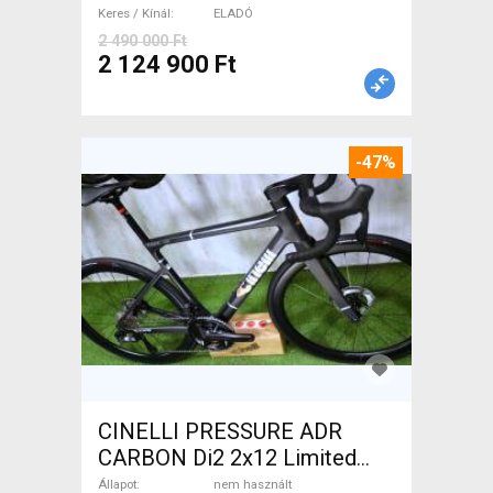
Keres / Kínál
ELADÓ
2 490 000 Ft
2 124 900 Ft
-47%
CINELLI PRESSURE ADR
CARBON Di2 2x12 Limited
1of50 0km ÚJ! Országúti
Állapot
nem használt