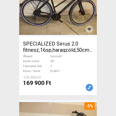
SPECIALIZED Sirrus 2.0
fitnesz,16sp,haragzöld,50cm,újszerű
Trekking/cross tárcsafék
Állapot
használt
használt ELADÓ
Kerék méret
28"
Fokozatok elöl
2
Keres / Kínál
ELADÓ
179 900 Ft
169 900 Ft
-5%