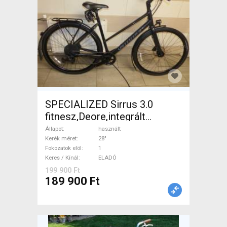
SPECIALIZED Sirrus 3.0
fitnesz,Deore,integrált
hajtás,11sp Trekking/cross
Állapot
használt
tárcsafék használt ELADÓ
Kerék méret
28"
Fokozatok elöl
1
Keres / Kínál
ELADÓ
199 900 Ft
189 900 Ft