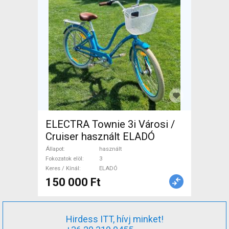
ELECTRA Townie 3i Városi /
Cruiser használt ELADÓ
Állapot
használt
Fokozatok elöl
3
Keres / Kínál
ELADÓ
150 000 Ft
Hirdess ITT, hívj minket!