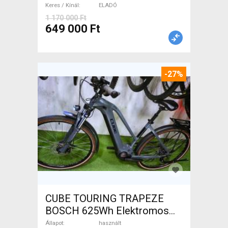
Keres / Kínál
ELADÓ
1 170 000 Ft
649 000 Ft
-27%
CUBE TOURING TRAPEZE
BOSCH 625Wh Elektromos
Trekking/cross 25 km/h
Állapot
használt