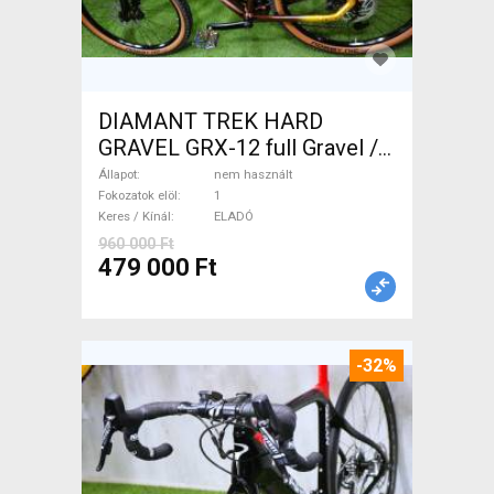
DIAMANT TREK HARD
GRAVEL GRX-12 full Gravel /
CX tárcsafék nem használt
Állapot
nem használt
ELADÓ
Fokozatok elöl
1
Keres / Kínál
ELADÓ
960 000 Ft
479 000 Ft
-32%