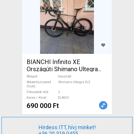
BIANCHI Infinito XE
Országúti Shimano Ultegra
Di2 tárcsafék használt ELADÓ
Állapot
használt
Alkatrészcsalád
Shimano Ultegra Di2
(Outi)
Fokozatok elöl
2
Keres / Kínál
ELADÓ
690 000 Ft
Hirdess ITT, hívj minket!
+36 20 319 0455