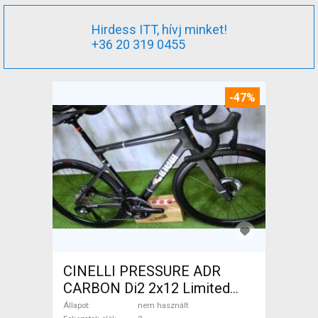
Hirdess ITT, hívj minket!
+36 20 319 0455
-47%
CINELLI PRESSURE ADR
CARBON Di2 2x12 Limited
1of50 0km ÚJ! Országúti
Állapot
nem használt