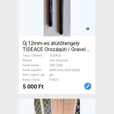
Új 12mm-es átütőtengely
TIDEACE Országúti / Gravel /
Triatlon Alkatrész, Országúti
Típus / Modell
TIDEACE
Kerék / Felni / Gumi 700c
Állapot
nem használt
Kerék méret
700c (622)
(622) nem használt ELADÓ
Kerék rögzítés
átütő (elöl), átütő (hátul)
Első / hátsó / pár
pár
Keres / Kínál
ELADÓ
5 000 Ft