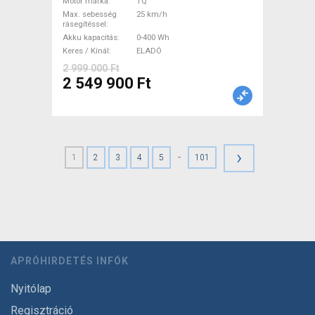
garanciával ELADÓ
Motor márka
TQ
Max. sebesség
25 km/h
rásegítéssel
Akku kapacitás
0-400 Wh
Keres / Kínál
ELADÓ
2 999 000 Ft
2 549 900 Ft
›
-
1
2
3
4
5
101
APRÓHIRDETÉS INFÓK
Nyitólap
Regisztráció