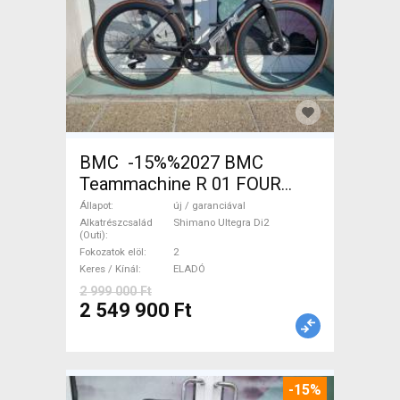
BMC -15%%2027 BMC
Teammachine R 01 FOUR
(56,58) Országúti Shimano
Állapot
új / garanciával
Ultegra Di2 tárcsafék új /
Alkatrészcsalád
Shimano Ultegra Di2
(Outi)
garanciával ELADÓ
Fokozatok elöl
2
Keres / Kínál
ELADÓ
2 999 000 Ft
2 549 900 Ft
-15%