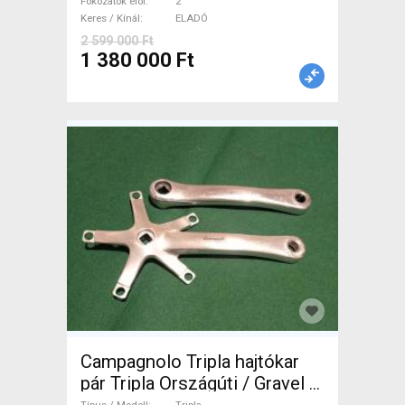
tárcsafék nem használt
Fokozatok elöl
2
Keres / Kínál
ELADÓ
ELADÓ
2 599 000 Ft
1 380 000 Ft
Campagnolo Tripla hajtókar
pár Tripla Országúti / Gravel /