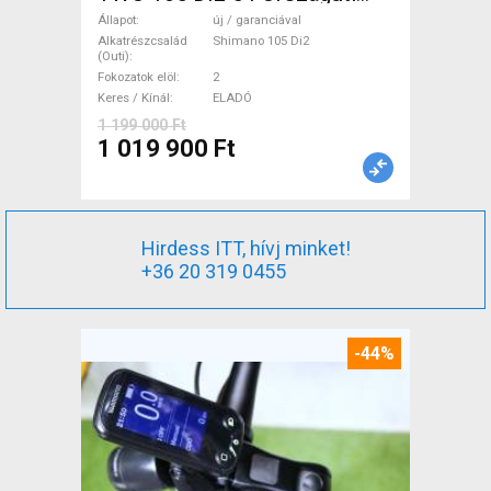
Shimano 105 Di2 tárcsafék új
Állapot
új / garanciával
/ garanciával ELADÓ
Alkatrészcsalád
Shimano 105 Di2
(Outi)
Fokozatok elöl
2
Keres / Kínál
ELADÓ
1 199 000 Ft
1 019 900 Ft
Hirdess ITT, hívj minket!
+36 20 319 0455
-44%