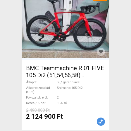
BMC Teammachine R 01 FIVE
105 Di2 (51,54,56,58)
Országúti Shimano 105 Di2
Állapot
új / garanciával
tárcsafék új / garanciával
Alkatrészcsalád
Shimano 105 Di2
(Outi)
ELADÓ
Fokozatok elöl
2
Keres / Kínál
ELADÓ
2 490 000 Ft
2 124 900 Ft