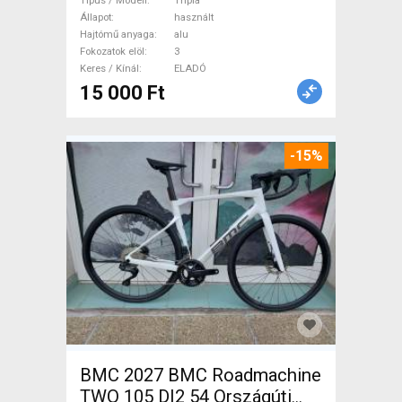
Triatlon Alkatrész, Országúti
Típus / Modell
Tripla
Hajtásrendszer használt
Állapot
használt
Hajtómű anyaga
alu
ELADÓ
Fokozatok elöl
3
Keres / Kínál
ELADÓ
15 000 Ft
-15%
BMC 2027 BMC Roadmachine
TWO 105 DI2 54 Országúti