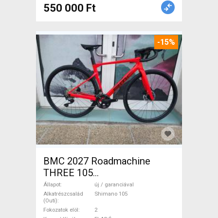
550 000 Ft
-15%
BMC 2027 Roadmachine
THREE 105
(47,51,54,56,58,61) Országúti
Állapot
új / garanciával
Shimano 105 tárcsafék új /
Alkatrészcsalád
Shimano 105
(Outi)
garanciával ELADÓ
Fokozatok elöl
2