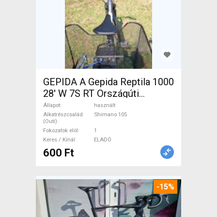
GEPIDA A Gepida Reptila 1000
28' W 7S RT Országúti
Shimano 105 használt ELADÓ
Állapot
használt
Alkatrészcsalád
Shimano 105
(Outi)
Fokozatok elöl
1
Keres / Kínál
ELADÓ
600 Ft
-15%