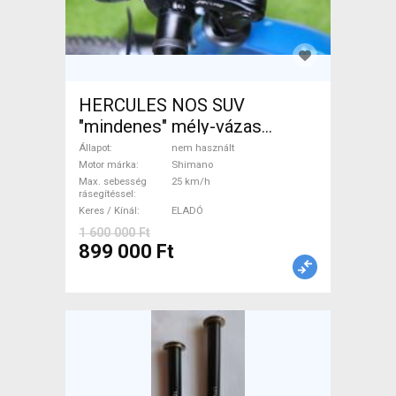
HERCULES NOS SUV
"mindenes" mély-vázas
Elektromos Trekking/cross
Állapot
nem használt
25 km/h Shimano nem
Motor márka
Shimano
Max. sebesség
25 km/h
használt ELADÓ
rásegítéssel
Keres / Kínál
ELADÓ
1 600 000 Ft
899 000 Ft