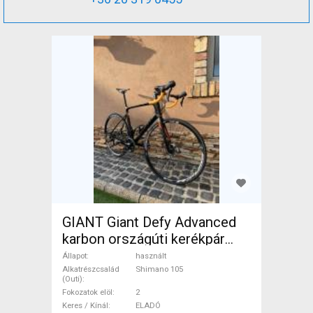
GIANT Giant Defy Advanced
karbon országúti kerékpár
Országúti Shimano 105
Állapot
használt
tárcsafék használt ELADÓ
Alkatrészcsalád
Shimano 105
(Outi)
Fokozatok elöl
2
Keres / Kínál
ELADÓ