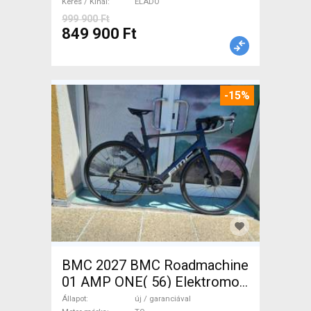
Keres / Kínál
ELADÓ
999 900 Ft
849 900 Ft
-15%
BMC 2027 BMC Roadmachine
01 AMP ONE( 56) Elektromos
Országúti / Gravel TQ új /
Állapot
új / garanciával