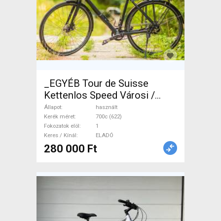
_EGYÉB Tour de Suisse
Kettenlos Speed Városi /
Cruiser tárcsafék használt
Állapot
használt
ELADÓ
Kerék méret
700c (622)
Fokozatok elöl
1
Keres / Kínál
ELADÓ
280 000 Ft