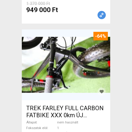
1 370 000 Ft
949 000 Ft
-64%
TREK FARLEY FULL CARBON
FATBIKE XXX 0km ÚJ
WAMPA CF Fatbike nem
Állapot
nem használt
használt ELADÓ
Fokozatok elöl
1