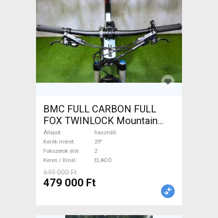
BMC FULL CARBON FULL
FOX TWINLOCK Mountain
Bike 29" össztelós / fully
Állapot
használt
használt ELADÓ
Kerék méret
29"
Fokozatok elöl
2
Keres / Kínál
ELADÓ
649 000 Ft
479 000 Ft