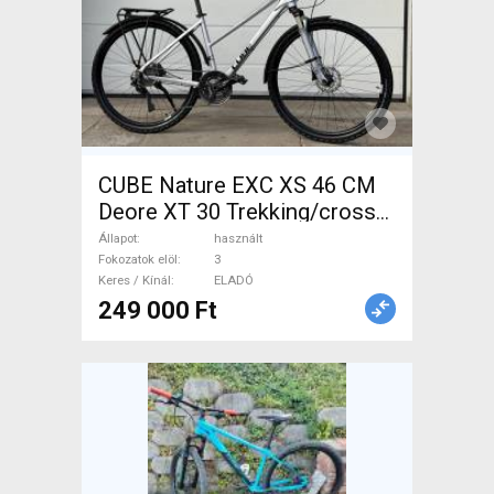
CUBE Nature EXC XS 46 CM
Deore XT 30 Trekking/cross
tárcsafék használt ELADÓ
Állapot
használt
Fokozatok elöl
3
Keres / Kínál
ELADÓ
249 000 Ft