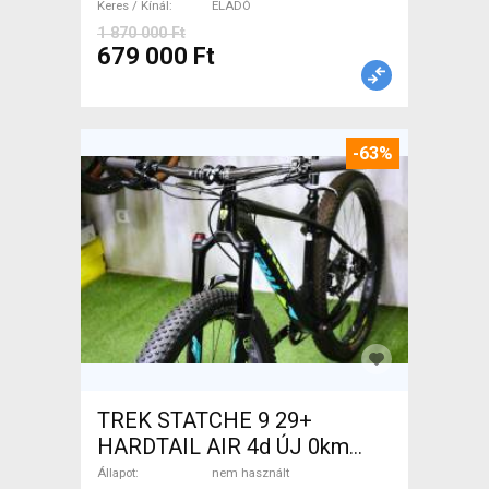
Keres / Kínál
ELADÓ
1 870 000 Ft
679 000 Ft
-63%
TREK STATCHE 9 29+
HARDTAIL AIR 4d ÚJ 0km
M/L Mountain Bike 29" elöl
Állapot
nem használt