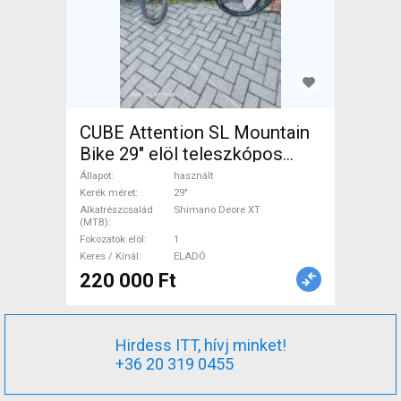
CUBE Attention SL Mountain
Bike 29" elöl teleszkópos
Shimano Deore XT használt
Állapot
használt
ELADÓ
Kerék méret
29"
Alkatrészcsalád
Shimano Deore XT
(MTB)
Fokozatok elöl
1
Keres / Kínál
ELADÓ
220 000 Ft
Hirdess ITT, hívj minket!
+36 20 319 0455