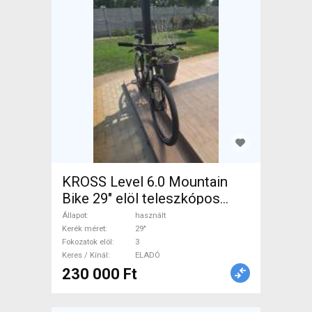
KROSS Level 6.0 Mountain
Bike 29" elöl teleszkópos
használt ELADÓ
Állapot
használt
Kerék méret
29"
Fokozatok elöl
3
Keres / Kínál
ELADÓ
230 000 Ft