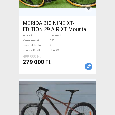
MERIDA BIG NINE XT-
EDITION 29 AIR XT Mountain
Bike 29" elöl teleszkópos
Állapot
használt
használt ELADÓ
Kerék méret
29"
Fokozatok elöl
2
Keres / Kínál
ELADÓ
499 000 Ft
279 000 Ft