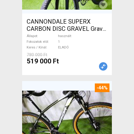
CANNONDALE SUPERX
CARBON DISC GRAVEL Gravel
/ CX tárcsafék használt
Állapot
használt
ELADÓ
Fokozatok elöl
1
Keres / Kínál
ELADÓ
780 000 Ft
519 000 Ft
-44%