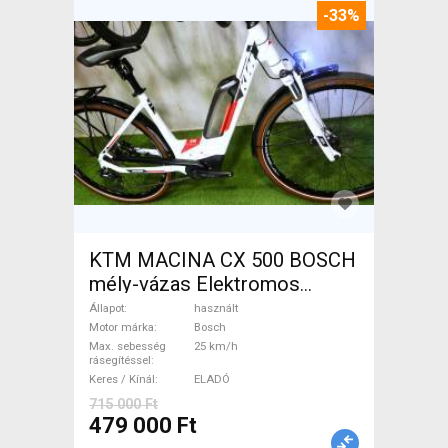
-33%
KTM MACINA CX 500 BOSCH
mély-vázas Elektromos
Trekking/cross 25 km/h
Állapot
használt
Bosch használt ELADÓ
Motor márka
Bosch
Max. sebesség
25 km/h
rásegítéssel
Keres / Kínál
ELADÓ
715 000 Ft
479 000 Ft