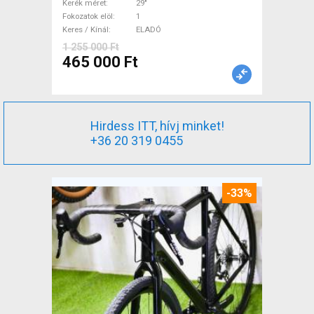
teleszkópos nem használt
Kerék méret
29"
Fokozatok elöl
1
ELADÓ
Keres / Kínál
ELADÓ
1 255 000 Ft
465 000 Ft
Hirdess ITT, hívj minket!
+36 20 319 0455
-33%