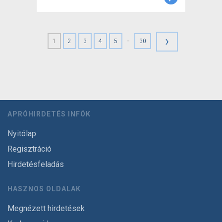
›
-
1
2
3
4
5
30
APRÓHIRDETÉS INFÓK
Nyitólap
Regisztráció
Hirdetésfeladás
HASZNOS OLDALAK
Megnézett hirdetések