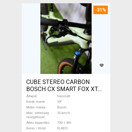
-31%
CUBE STEREO CARBON
BOSCH CX SMART FOX XT
Elektromos Mountain Bike
Állapot
használt
29" össztelós / fully Bosch
Kerék méret
29"
Motor márka
Bosch
használt ELADÓ
Max. sebesség
25 km/h
rásegítéssel
Akku kapacitás
700 + Wh
Keres / Kínál
ELADÓ