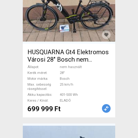
HUSQUARNA Gt4 Elektromos
Városi 28" Bosch nem
használt ELADÓ
Állapot
nem használt
Kerék méret
28"
Motor márka
Bosch
Max. sebesség
25 km/h
rásegítéssel
Akku kapacitás
401-500 Wh
Keres / Kínál
ELADÓ
699 999 Ft