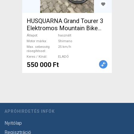
HUSQUARNA Grand Tourer 3
Elektromos Mountain Bike
elöl teleszkópos Shimano
Állapot
használt
használt ELADÓ
Motor márka
Shimano
Max. sebesség
25 km/h
rásegítéssel
Keres / Kínál
ELADÓ
550 000 Ft
APRÓHIRDETÉS INFÓK
Nyitólap
Regisztráció