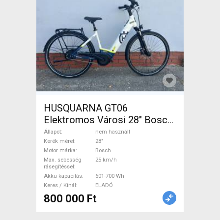
HUSQUARNA GT06
Elektromos Városi 28" Bosch
nem használt ELADÓ
Állapot
nem használt
Kerék méret
28"
Motor márka
Bosch
Max. sebesség
25 km/h
rásegítéssel
Akku kapacitás
601-700 Wh
Keres / Kínál
ELADÓ
800 000 Ft