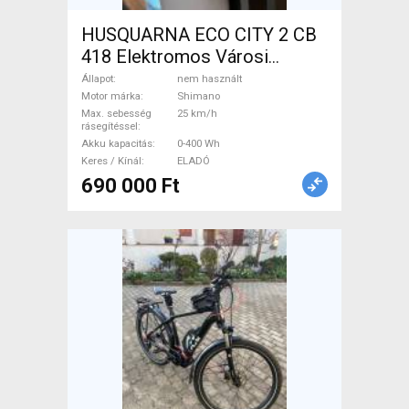
HUSQUARNA ECO CITY 2 CB
418 Elektromos Városi
Shimano nem használt
Állapot
nem használt
ELADÓ
Motor márka
Shimano
Max. sebesség
25 km/h
rásegítéssel
Akku kapacitás
0-400 Wh
Keres / Kínál
ELADÓ
690 000 Ft