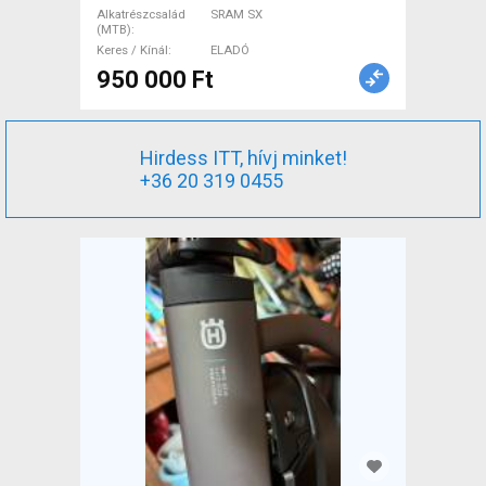
Alkatrészcsalád
SRAM SX
(MTB)
Keres / Kínál
ELADÓ
950 000 Ft
Hirdess ITT, hívj minket!
+36 20 319 0455