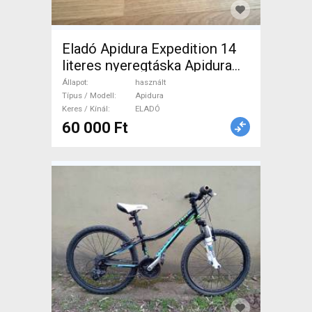
Eladó Apidura Expedition 14
literes nyeregtáska Apidura
Hátizsák / Táska használt
Állapot
használt
ELADÓ
Típus / Modell
Apidura
Keres / Kínál
ELADÓ
60 000 Ft