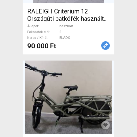
RALEIGH Criterium 12
Országúti patkófék használt
ELADÓ
Állapot
használt
Fokozatok elöl
2
Keres / Kínál
ELADÓ
90 000 Ft