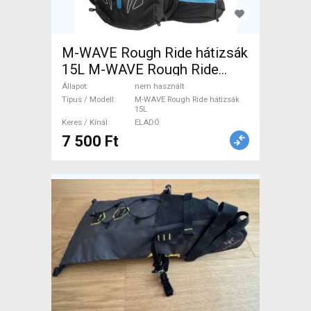
M-WAVE Rough Ride hátizsák
15L M-WAVE Rough Ride
hátizsák 15L Hátizsák / Táska
Állapot
nem használt
nem használt ELADÓ
Típus / Modell
M-WAVE Rough Ride hátizsák
15L
Keres / Kínál
ELADÓ
7 500 Ft