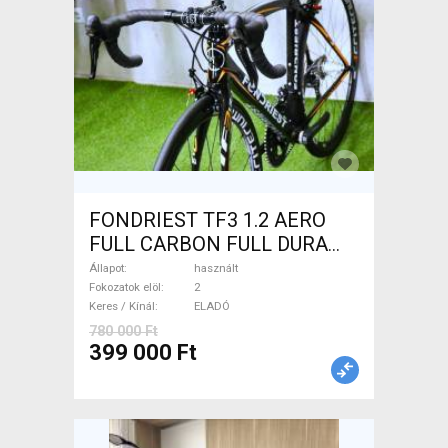
FONDRIEST TF3 1.2 AERO
FULL CARBON FULL DURA
ACE Országúti patkófék
Állapot
használt
használt ELADÓ
Fokozatok elöl
2
Keres / Kínál
ELADÓ
780 000 Ft
399 000 Ft