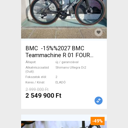
BMC -15%%2027 BMC
Teammachine R 01 FOUR
(56,58) Országúti Shimano
Állapot
új / garanciával
Ultegra Di2 tárcsafék új /
Alkatrészcsalád
Shimano Ultegra Di2
(Outi)
garanciával ELADÓ
Fokozatok elöl
2
Keres / Kínál
ELADÓ
2 999 000 Ft
2 549 900 Ft
-49%