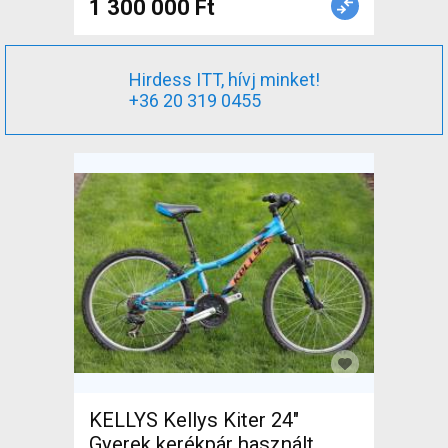
1 300 000 Ft
Hirdess ITT, hívj minket!
+36 20 319 0455
KELLYS Kellys Kiter 24"
Gyerek kerékpár használt