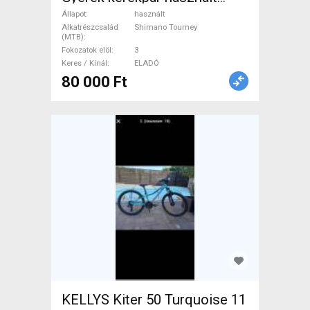
ELADÓ
Állapot
használt
Alkatrészcsalád
Shimano Tourney
(MTB)
Fokozatok elöl
3
Keres / Kínál
ELADÓ
80 000 Ft
KELLYS Kiter 50 Turquoise 11