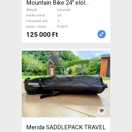
Mountain Bike 24" elöl
teleszkópos használt ELADÓ
Állapot
használt
Kerék méret
24"
Fokozatok elöl
3
Keres / Kínál
ELADÓ
125 000 Ft
Merida SADDLEPACK TRAVEL