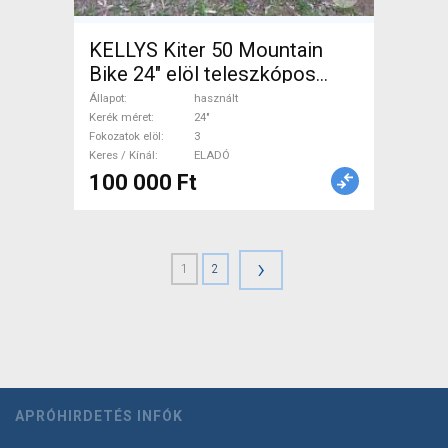
KELLYS Kiter 50 Mountain
Bike 24" elöl teleszkópos
használt ELADÓ
Állapot
használt
Kerék méret
24"
Fokozatok elöl
3
Keres / Kínál
ELADÓ
100 000 Ft
›
1
2
APRÓHIRDETÉS INFÓK