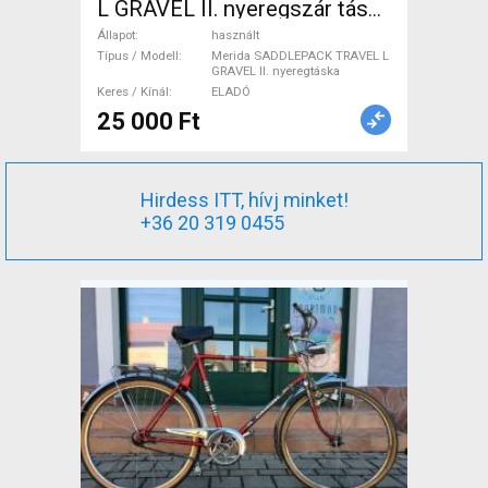
L GRAVEL II. nyeregszár táska
- egyszer használt Merida
Állapot
használt
SADDLEPACK TRAVEL L
Típus / Modell
Merida SADDLEPACK TRAVEL L
GRAVEL II. nyeregtáska
GRAVEL II. nyeregtáska
Keres / Kínál
ELADÓ
Hátizsák / Táska használt
25 000 Ft
ELADÓ
Hirdess ITT, hívj minket!
+36 20 319 0455