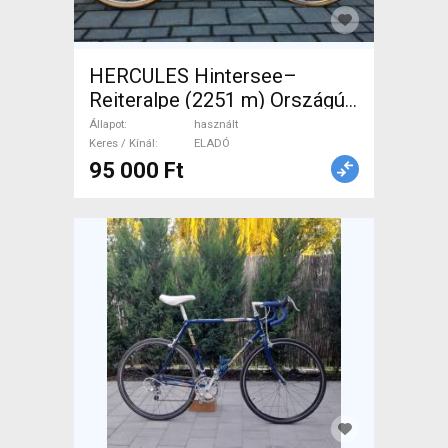
HERCULES Hintersee–
Reiteralpe (2251 m) Országúti
használt ELADÓ
Állapot
használt
Keres / Kínál
ELADÓ
95 000 Ft